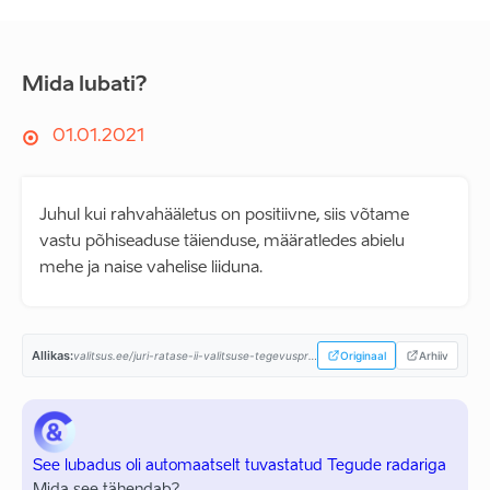
Mida lubati?
01.01.2021
Juhul kui rahvahääletus on positiivne, siis võtame
vastu põhiseaduse täienduse, määratledes abielu
mehe ja naise vahelise liiduna.
Allikas:
valitsus.ee/juri-ratase-ii-valitsuse-tegevusprogramm...
Originaal
Arhiiv
See lubadus oli automaatselt tuvastatud Tegude radariga