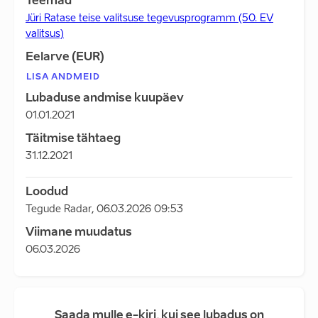
Teemad
Jüri Ratase teise valitsuse tegevusprogramm (50. EV
valitsus)
Eelarve (EUR)
LISA ANDMEID
Lubaduse andmise kuupäev
01.01.2021
Täitmise tähtaeg
31.12.2021
Loodud
Tegude Radar
,
06.03.2026 09:53
Viimane muudatus
06.03.2026
Saada mulle e-kiri, kui see lubadus on