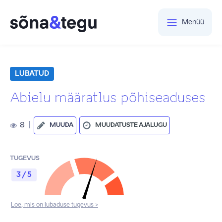
Menüü
LUBATUD
Abielu määratlus põhiseaduses
8
|
MUUDA
MUUDATUSTE AJALUGU
TUGEVUS
3 / 5
Loe, mis on lubaduse tugevus >