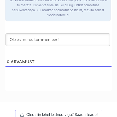
NB! Kommentaarid on avaldatud kasutajate poolt. Kommentaare ei
toimetata. Komentaaride sisu ei pruugi ühtida toimetuse
seisukohtadega. Kui märkad sobimatut postitust, teavita sellest
moderaatoreid.
0
ARVAMUST
Oled siin lehel leidnud vigu? Saada teade!