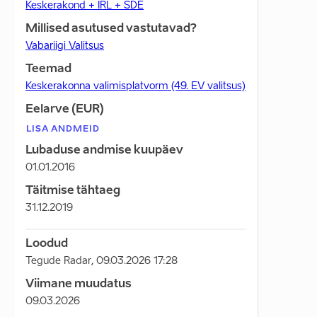
Keskerakond + IRL + SDE
Millised asutused vastutavad?
Vabariigi Valitsus
Teemad
Keskerakonna valimisplatvorm (49. EV valitsus)
Eelarve (EUR)
LISA ANDMEID
Lubaduse andmise kuupäev
01.01.2016
Täitmise tähtaeg
31.12.2019
Loodud
Tegude Radar
,
09.03.2026 17:28
Viimane muudatus
09.03.2026