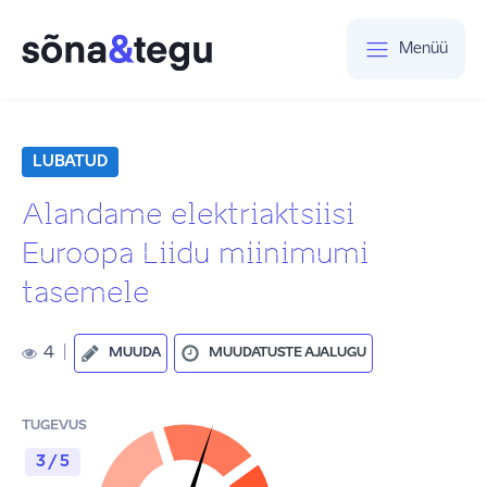
Menüü
LUBATUD
Alandame elektriaktsiisi
Euroopa Liidu miinimumi
tasemele
4
|
MUUDA
MUUDATUSTE AJALUGU
TUGEVUS
3 / 5