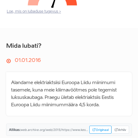
Loe, mis on lubaduse tugevus >
Mida lubati?
01.01.2016
Alandame elektriaktsiisi Euroopa Liidu miinimumi
tasemele, kuna meie kliimavöötmes pole tegemist
luksuskaubaga. Praegu ületab elektriaktsiis Eestis
Euroopa Liidu miinimummäära 4,5 korda.
Allikas:
web.archive.org/web/2015/https://www.keskerakond.ee/...
Originaal
Arhiiv