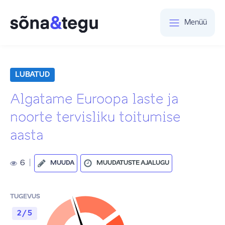
Menüü
LUBATUD
Algatame Euroopa laste ja
noorte tervisliku toitumise
aasta
6
|
MUUDA
MUUDATUSTE AJALUGU
TUGEVUS
2 / 5