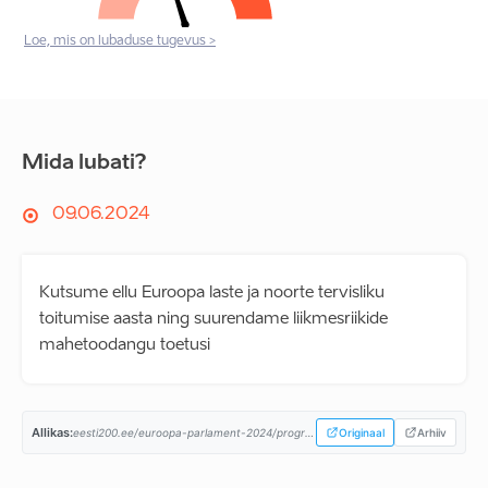
Loe, mis on lubaduse tugevus >
Mida lubati?
09.06.2024
Kutsume ellu Euroopa laste ja noorte tervisliku
toitumise aasta ning suurendame liikmesriikide
mahetoodangu toetusi
Allikas:
eesti200.ee/euroopa-parlament-2024/programm/...
Originaal
Arhiiv