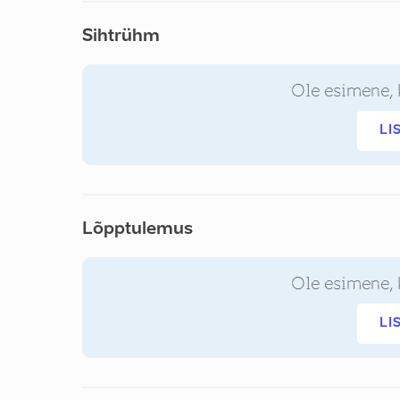
Sihtrühm
Ole esimene, 
LI
Lõpptulemus
Ole esimene, 
LI