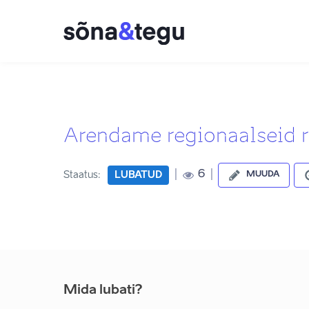
Arendame regionaalseid 
|
|
6
Staatus:
LUBATUD
MUUDA
Mida lubati?