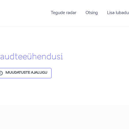
Tegude radar
Otsing
Lisa lubadu
raudteeühendusi
MUUDATUSTE AJALUGU