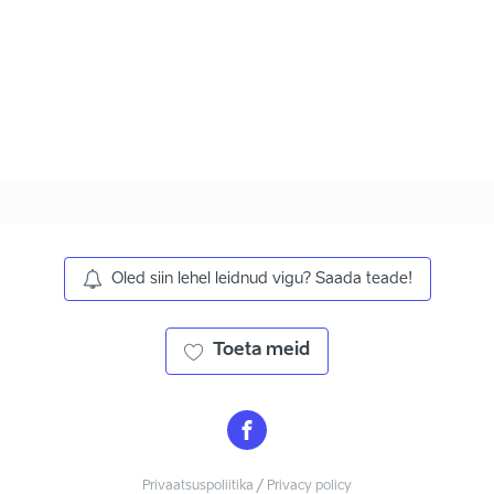
Oled siin lehel leidnud vigu? Saada teade!
Toeta meid
Privaatsuspoliitika / Privacy policy