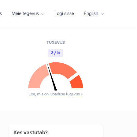
s
Meie tegevus
Logi sisse
English
TUGEVUS
2 / 5
Loe, mis on lubaduse tugevus >
Kes vastutab?