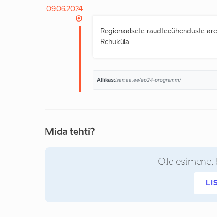
09.06.2024
Regionaalsete raudteeühenduste aren
Rohuküla
Allikas:
isamaa.ee/ep24-programm/
Mida tehti?
Ole esimene, 
LI