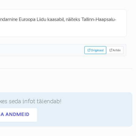
damine Euroopa Liidu kaasabil, näiteks Tallinn-Haapsalu-
Originaal
Arhiiv
kes seda infot täiendab!
SA ANDMEID