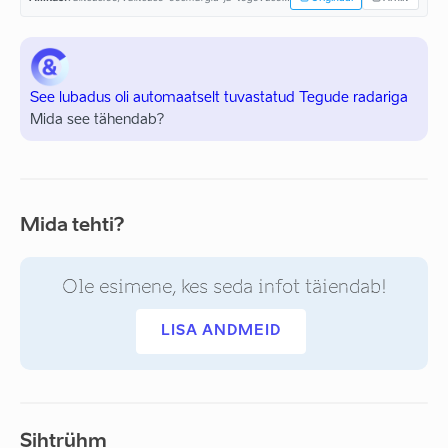
See lubadus oli automaatselt tuvastatud Tegude radariga
Mida see tähendab?
Mida tehti?
Ole esimene, kes seda infot täiendab!
LISA ANDMEID
Sihtrühm