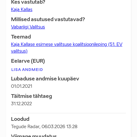
Kes vastutab?
Kaja Kallas
Millised asutused vastutavad?
Vabariigi Valitsus
Teemad
Kaja Kallase esimese valitsuse koalitsioonileping (51. EV
valitsus)
Eelarve (EUR)
LISA ANDMEID
Lubaduse andmise kuupäev
01.01.2021
Täitmise tähtaeg
31.12.2022
Loodud
Tegude Radar
,
06.03.2026 13:28