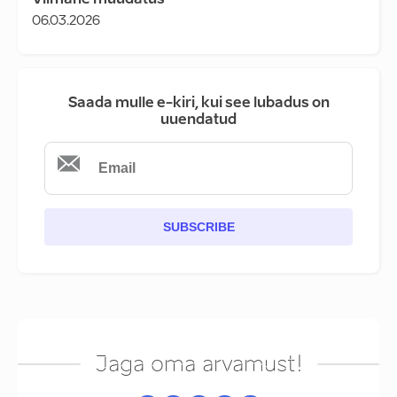
Viimane muudatus
06.03.2026
Saada mulle e-kiri, kui see lubadus on
uuendatud
SUBSCRIBE
Jaga oma arvamust!