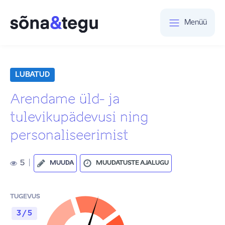
Menüü
LUBATUD
Arendame üld- ja
tulevikupädevusi ning
personaliseerimist
5
|
MUUDA
MUUDATUSTE AJALUGU
TUGEVUS
3 / 5