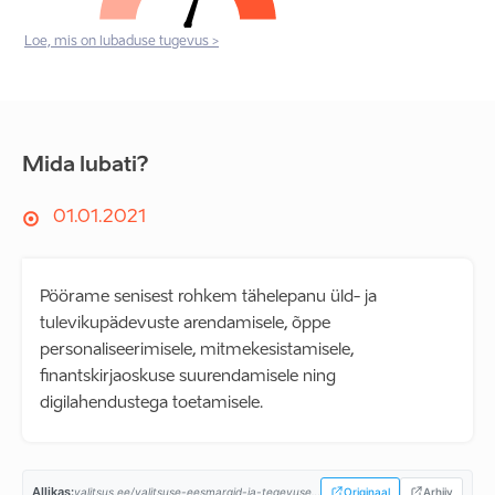
Loe, mis on lubaduse tugevus >
Mida lubati?
01.01.2021
Pöörame senisest rohkem tähelepanu üld- ja
tulevikupädevuste arendamisele, õppe
personaliseerimisele, mitmekesistamisele,
finantskirjaoskuse suurendamisele ning
digilahendustega toetamisele.
Allikas:
valitsus.ee/valitsuse-eesmargid-ja-tegevused/valitsemise-alused/koostooleping...
Originaal
Arhiiv