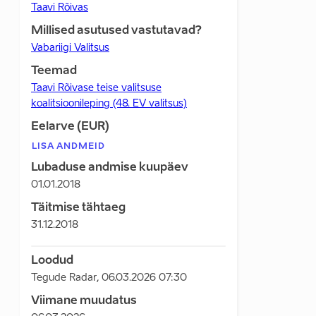
Taavi Rõivas
Millised asutused vastutavad?
Vabariigi Valitsus
Teemad
Taavi Rõivase teise valitsuse
koalitsioonileping (48. EV valitsus)
Eelarve (EUR)
LISA ANDMEID
Lubaduse andmise kuupäev
01.01.2018
Täitmise tähtaeg
31.12.2018
Loodud
Tegude Radar
,
06.03.2026 07:30
Viimane muudatus