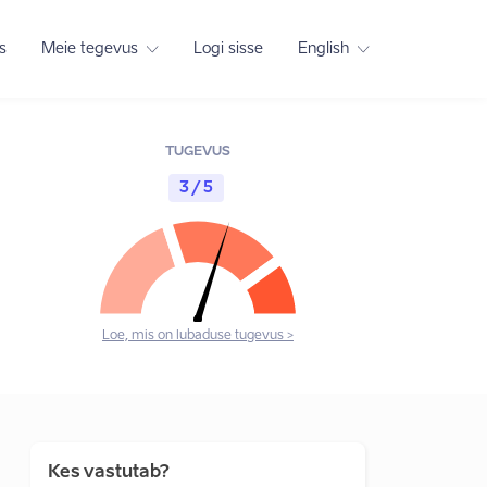
s
Meie tegevus
Logi sisse
English
TUGEVUS
3 / 5
Loe, mis on lubaduse tugevus >
Kes vastutab?