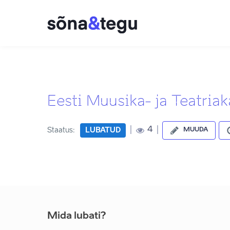
Eesti Muusika- ja Teatri
|
|
4
Staatus:
LUBATUD
MUUDA
Mida lubati?