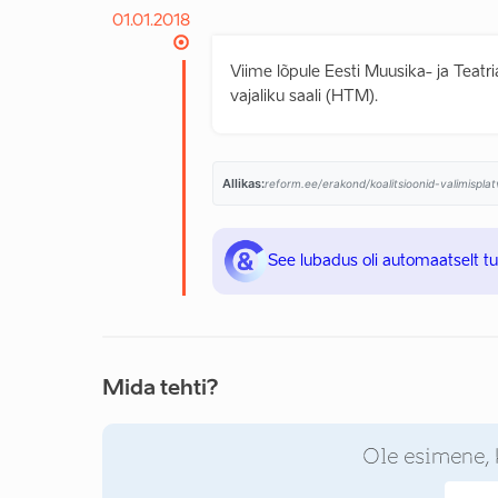
01.01.2018
Viime lõpule Eesti Muusika- ja Tea
vajaliku saali (HTM).
Allikas:
reform.ee/erakond/koalitsioonid-valimispl
See lubadus oli automaatselt t
Mida tehti?
Ole esimene, 