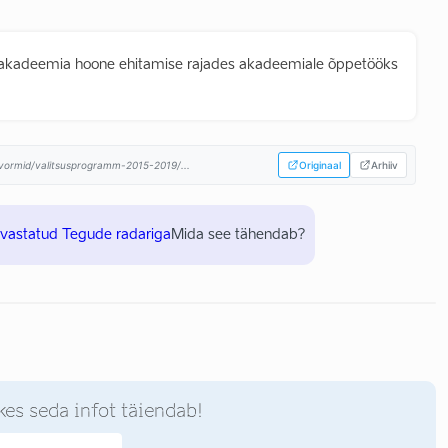
triakadeemia hoone ehitamise rajades akadeemiale õppetööks
atvormid/valitsusprogramm-2015-2019/...
Originaal
Arhiiv
uvastatud Tegude radariga
Mida see tähendab?
kes seda infot täiendab!