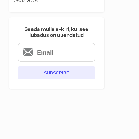
06.03.2026
Saada mulle e-kiri, kui see
lubadus on uuendatud
SUBSCRIBE