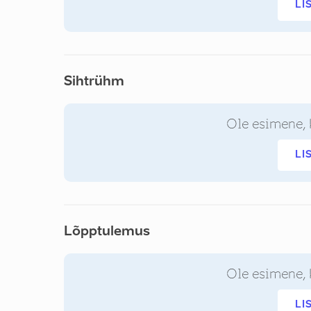
LI
Sihtrühm
Ole esimene, 
LI
Lõpptulemus
Ole esimene, 
LI