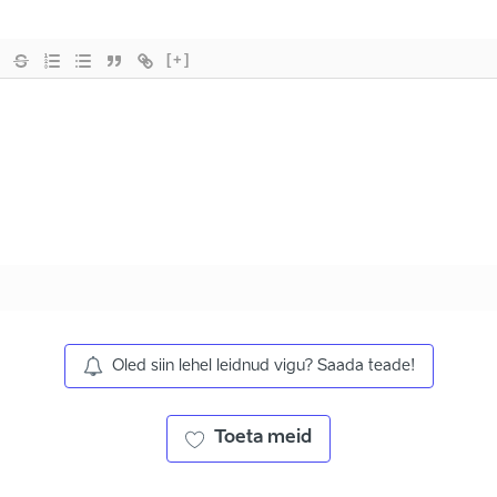
[+]
Oled siin lehel leidnud vigu? Saada teade!
Toeta meid