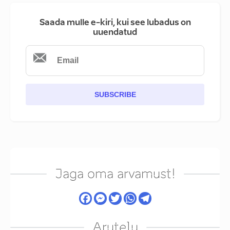
Saada mulle e-kiri, kui see lubadus on
uuendatud
SUBSCRIBE
Jaga oma arvamust!
Arutelu