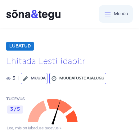
Menüü
LUBATUD
Ehitada Eesti idapiir
5
|
MUUDA
MUUDATUSTE AJALUGU
TUGEVUS
3 / 5
Loe, mis on lubaduse tugevus >