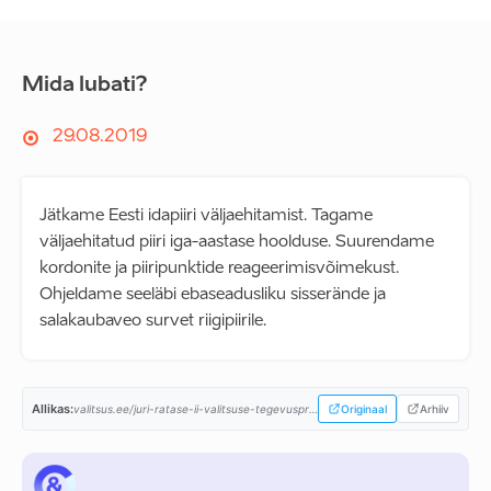
Mida lubati?
29.08.2019
Jätkame Eesti idapiiri väljaehitamist. Tagame
väljaehitatud piiri iga-aastase hoolduse. Suurendame
kordonite ja piiripunktide reageerimisvõimekust.
Ohjeldame seeläbi ebaseadusliku sisserände ja
salakaubaveo survet riigipiirile.
Allikas:
valitsus.ee/juri-ratase-ii-valitsuse-tegevusprogramm...
Originaal
Arhiiv