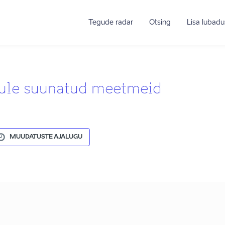
Tegude radar
Otsing
Lisa lubadu
ule suunatud meetmeid
MUUDATUSTE AJALUGU