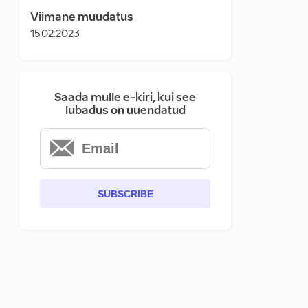
Viimane muudatus
15.02.2023
Saada mulle e-kiri, kui see
lubadus on uuendatud
SUBSCRIBE