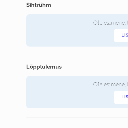
Sihtrühm
Ole esimene, 
LI
Lõpptulemus
Ole esimene, 
LI