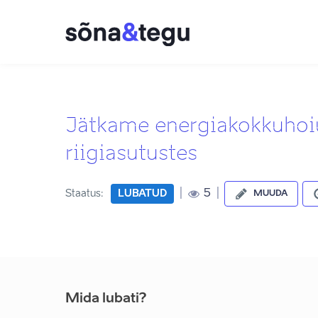
Jätkame energiakokkuhoi
riigiasutustes
|
|
5
Staatus:
LUBATUD
MUUDA
Mida lubati?