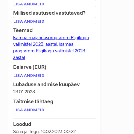
LISA ANDMEID
Millised asutused vastutavad?
LISA ANDMEID
Teemad
Isamaa majandusprogramm Riigikogu
valimistel 2023. aastal
,
Isamaa
programm Riigikogu valimistel 2023.
aastal
Eelarve (EUR)
LISA ANDMEID
Lubaduse andmise kuupäev
23.01.2023
Täitmise tähtaeg
LISA ANDMEID
Loodud
Sõna ja Tegu
,
10.02.2023 00:22