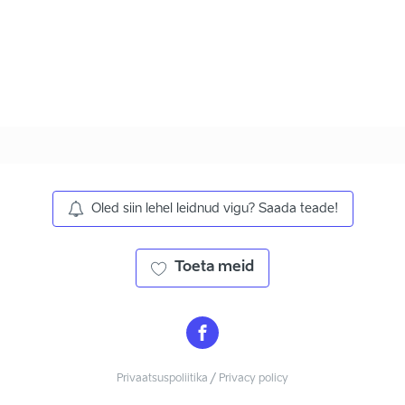
Oled siin lehel leidnud vigu? Saada teade!
Toeta meid
Privaatsuspoliitika / Privacy policy