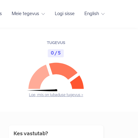
s
Meie tegevus
Logi sisse
English
TUGEVUS
0 / 5
Loe, mis on lubaduse tugevus >
Kes vastutab?