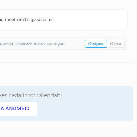
d meetmeid riigiasutustes.
01/Isamaa-PROGRAMM-RK2023-pikk-02.pdf...
Originaal
Arhiiv
kes seda infot täiendab!
SA ANDMEID