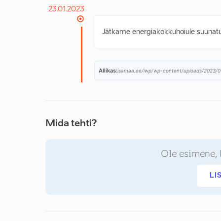
23.01.2023
Jätkame energiakokkuhoiule suunatu
Allikas:
isamaa.ee/iwp/wp-content/uploads/2023/
Mida tehti?
Ole esimene, 
LI