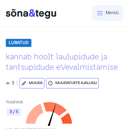
Menüü
LUBATUD
kannab hoolt laulupidude ja
tantsupidude eVevalmistamise
3
|
MUUDA
MUUDATUSTE AJALUGU
TUGEVUS
3 / 5