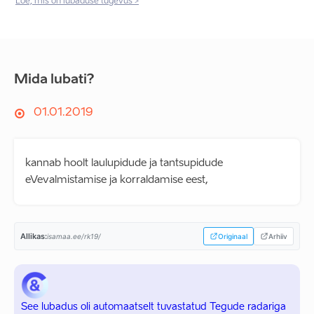
Loe, mis on lubaduse tugevus >
Mida lubati?
01.01.2019
kannab hoolt laulupidude ja tantsupidude
eVevalmistamise ja korraldamise eest,
Allikas:
isamaa.ee/rk19/
Originaal
Arhiiv
See lubadus oli automaatselt tuvastatud Tegude radariga