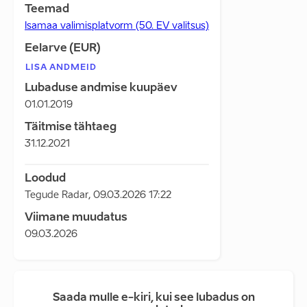
Teemad
Isamaa valimisplatvorm (50. EV valitsus)
Eelarve (EUR)
LISA ANDMEID
Lubaduse andmise kuupäev
01.01.2019
Täitmise tähtaeg
31.12.2021
Loodud
Tegude Radar
,
09.03.2026 17:22
Viimane muudatus
09.03.2026
Saada mulle e-kiri, kui see lubadus on