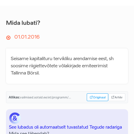
Mida lubati?
01.01.2016
Seisame kapitalituru tervikliku arendamise eest, sh
soosime riigiettevõtete võlakirjade emiteerimist
Tallinna Börsil.
Allikas:
valimised.sotsid.ee/et/programm/...
Originaal
Arhiiv
See lubadus oli automaatselt tuvastatud Tegude radariga