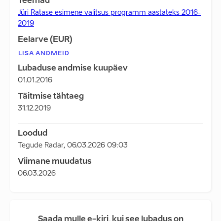
Teemad
Jüri Ratase esimene valitsus programm aastateks 2016-
2019
Eelarve (EUR)
LISA ANDMEID
Lubaduse andmise kuupäev
01.01.2016
Täitmise tähtaeg
31.12.2019
Loodud
Tegude Radar
,
06.03.2026 09:03
Viimane muudatus
06.03.2026
Saada mulle e-kiri, kui see lubadus on