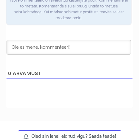
NB! Kommentaarid on avaldatud kasutajate poolt. Kommentaare ei
toimetata. Komentaaride sisu ei pruugi ühtida toimetuse
seisukohtadega. Kui märkad sobimatut postitust, teavita sellest
moderaatoreid.
0
ARVAMUST
Oled siin lehel leidnud vigu? Saada teade!