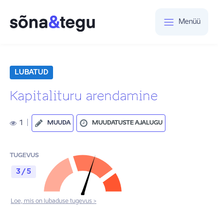
Menüü
LUBATUD
Kapitalituru arendamine
1
|
MUUDA
MUUDATUSTE AJALUGU
TUGEVUS
3 / 5
Loe, mis on lubaduse tugevus >