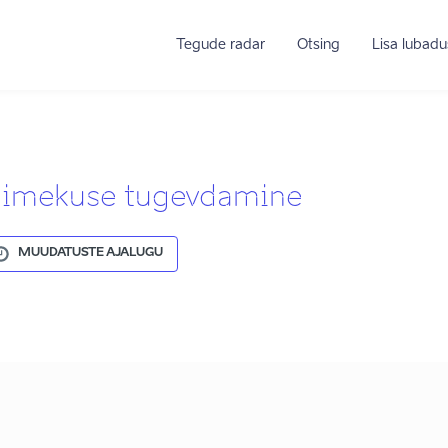
Tegude radar
Otsing
Lisa lubadu
võimekuse tugevdamine
MUUDATUSTE AJALUGU