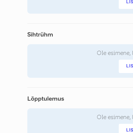
LI
Sihtrühm
Ole esimene, 
LI
Lõpptulemus
Ole esimene, 
LI