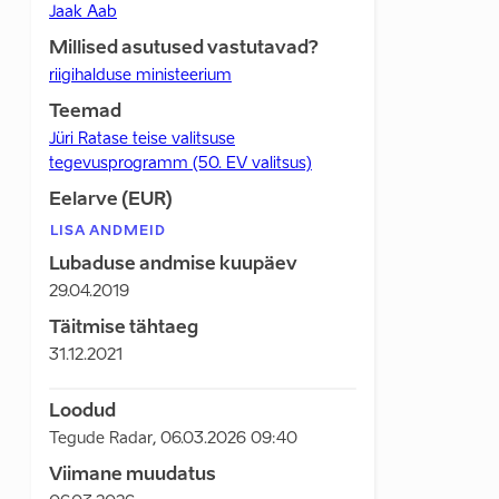
Jaak Aab
Millised asutused vastutavad?
riigihalduse ministeerium
Teemad
Jüri Ratase teise valitsuse
tegevusprogramm (50. EV valitsus)
Eelarve (EUR)
LISA ANDMEID
Lubaduse andmise kuupäev
29.04.2019
Täitmise tähtaeg
31.12.2021
Loodud
Tegude Radar
,
06.03.2026 09:40
Viimane muudatus