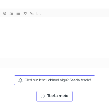
[+]
Oled siin lehel leidnud vigu? Saada teade!
Toeta meid