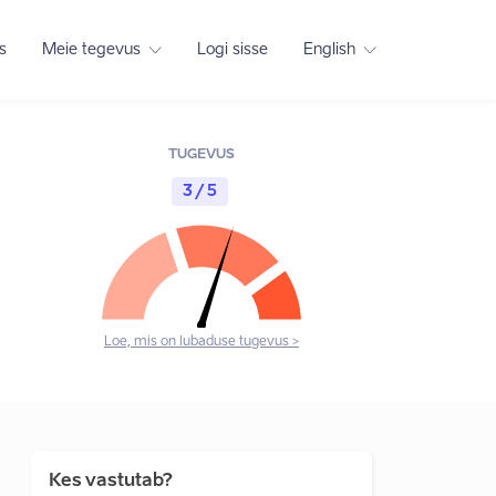
s
Meie tegevus
Logi sisse
English
TUGEVUS
3 / 5
Loe, mis on lubaduse tugevus >
Kes vastutab?