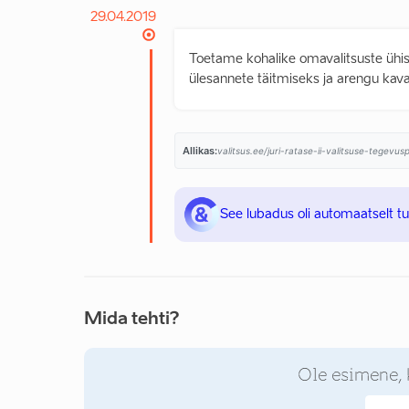
29.04.2019
Toetame kohalike omavalitsuste üh
ülesannete täitmiseks ja arengu ka
Allikas:
valitsus.ee/juri-ratase-ii-valitsuse-tegevu
See lubadus oli automaatselt t
Mida tehti?
Ole esimene, 