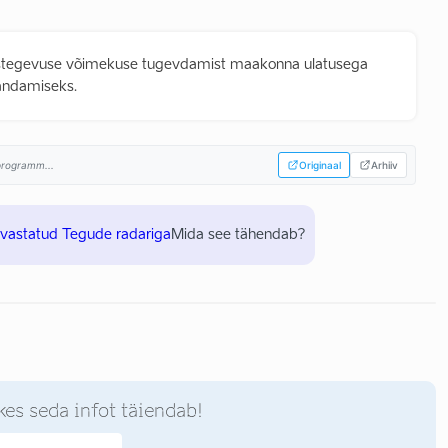
istegevuse võimekuse tugevdamist maakonna ulatusega
vandamiseks.
sprogramm...
Originaal
Arhiiv
uvastatud Tegude radariga
Mida see tähendab?
kes seda infot täiendab!