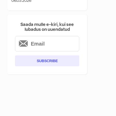
06.03.2026
Saada mulle e-kiri, kui see
lubadus on uuendatud
SUBSCRIBE