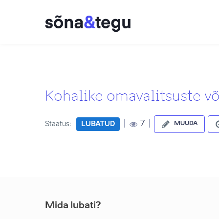
Kohalike omavalitsuste 
|
|
7
Staatus:
LUBATUD
MUUDA
Mida lubati?