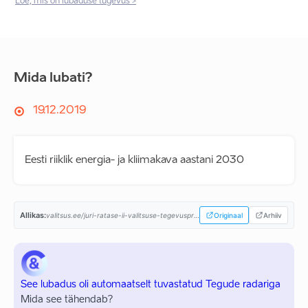
Loe, mis on lubaduse tugevus >
Mida lubati?
19.12.2019
Eesti riiklik energia- ja kliimakava aastani 2030
Allikas:
valitsus.ee/juri-ratase-ii-valitsuse-tegevusprogramm...
Originaal
Arhiiv
See lubadus oli automaatselt tuvastatud Tegude radariga
Mida see tähendab?