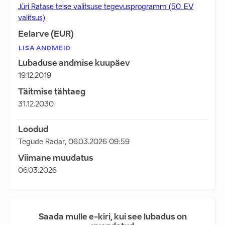
Jüri Ratase teise valitsuse tegevusprogramm (50. EV
valitsus)
Eelarve (EUR)
LISA ANDMEID
Lubaduse andmise kuupäev
19.12.2019
Täitmise tähtaeg
31.12.2030
Loodud
Tegude Radar
,
06.03.2026 09:59
Viimane muudatus
06.03.2026
Saada mulle e-kiri, kui see lubadus on