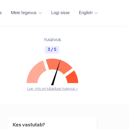
s
Meie tegevus
Logi sisse
English
TUGEVUS
3 / 5
Loe, mis on lubaduse tugevus >
Kes vastutab?