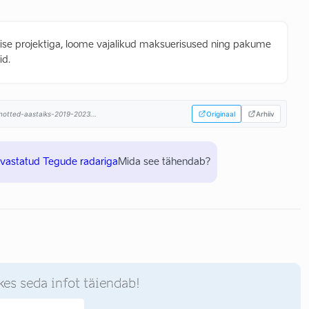
mise projektiga, loome vajalikud maksuerisused ning pakume
id.
himotted-aastaiks-2019-2023...
Originaal
Arhiiv
uvastatud Tegude radariga
Mida see tähendab?
kes seda infot täiendab!