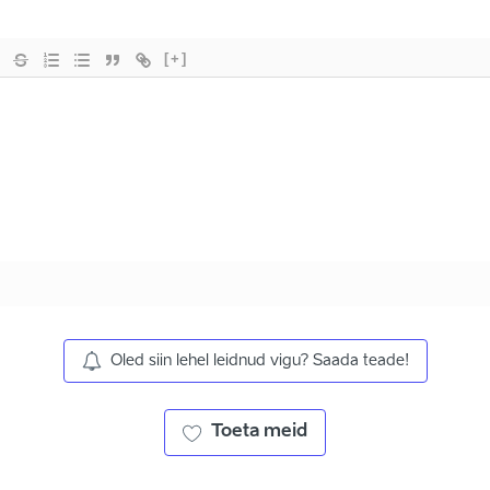
[+]
Oled siin lehel leidnud vigu? Saada teade!
Toeta meid