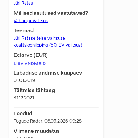
Jüri Ratas
Millised asutused vastutavad?
Vabariigi Valitsus
Teemad
Jüri Ratase teise valitsuse
koalitsioonileping (50. EV valitsus)
Eelarve (EUR)
LISA ANDMEID
Lubaduse andmise kuupäev
01.01.2019
Täitmise tähtaeg
31.12.2021
Loodud
Tegude Radar
,
06.03.2026 09:28
Viimane muudatus