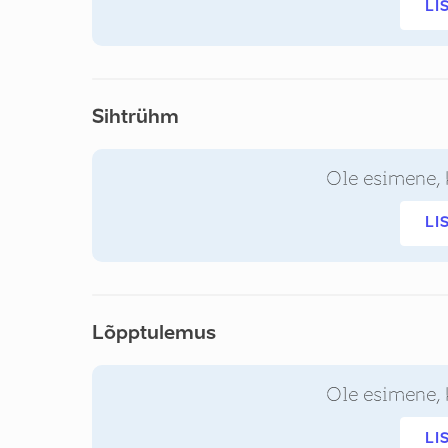
LI
Sihtrühm
Ole esimene, 
LI
Lõpptulemus
Ole esimene, 
LI