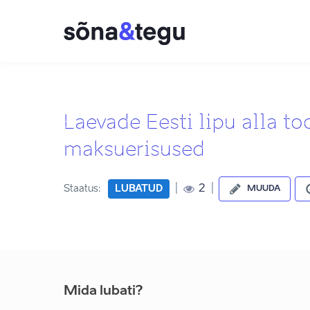
Laevade Eesti lipu alla to
maksuerisused
|
|
2
Staatus:
LUBATUD
MUUDA
Mida lubati?