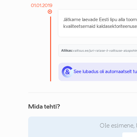
01.01.2019
Jätkame laevade Eesti lipu alla too
kvaliteetsemaid kaldasektoriteenuse
Allikas:
valitsus.ee/juri-ratase-ii-valitsuse-aluspo
See lubadus oli automaatselt t
Mida tehti?
Ole esimene, 