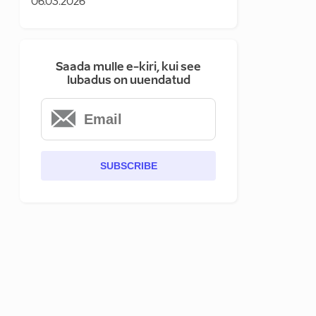
06.03.2026
Saada mulle e-kiri, kui see
lubadus on uuendatud
SUBSCRIBE