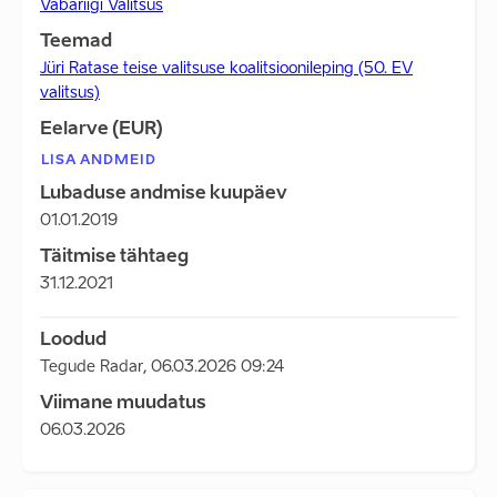
Vabariigi Valitsus
Teemad
Jüri Ratase teise valitsuse koalitsioonileping (50. EV
valitsus)
Eelarve (EUR)
LISA ANDMEID
Lubaduse andmise kuupäev
01.01.2019
Täitmise tähtaeg
31.12.2021
Loodud
Tegude Radar
,
06.03.2026 09:24
Viimane muudatus
06.03.2026