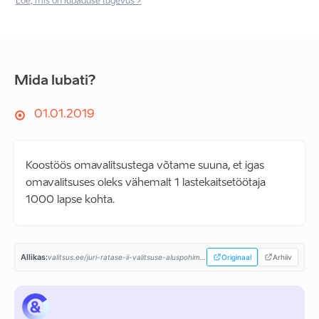
Loe, mis on lubaduse tugevus >
Mida lubati?
01.01.2019
Koostöös omavalitsustega võtame suuna, et igas
omavalitsuses oleks vähemalt 1 lastekaitsetöötaja
1000 lapse kohta.
Allikas:
valitsus.ee/juri-ratase-ii-valitsuse-aluspohimotted-aastaiks-2019-2023...
Originaal
Arhiiv