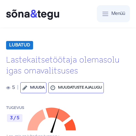
Menüü
LUBATUD
Lastekaitsetöötaja olemasolu
igas omavalitsuses
5
|
MUUDA
MUUDATUSTE AJALUGU
TUGEVUS
3 / 5