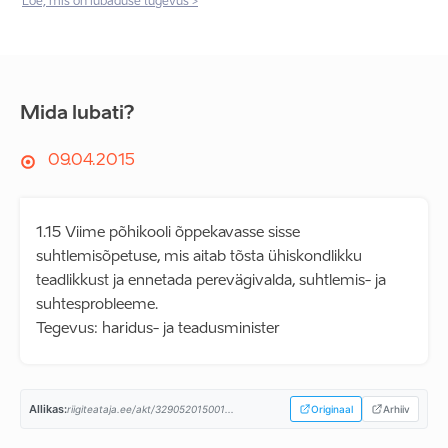
Loe, mis on lubaduse tugevus >
Mida lubati?
09.04.2015
1.15 Viime põhikooli õppekavasse sisse
suhtlemisõpetuse, mis aitab tõsta ühiskondlikku
teadlikkust ja ennetada perevägivalda, suhtlemis- ja
suhtesprobleeme.
Tegevus: haridus- ja teadusminister
Allikas:
riigiteataja.ee/akt/329052015001...
Originaal
Arhiiv