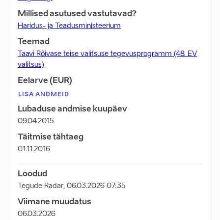
Millised asutused vastutavad?
Haridus- ja Teadusministeerium
Teemad
Taavi Rõivase teise valitsuse tegevusprogramm (48. EV
valitsus)
Eelarve (EUR)
LISA ANDMEID
Lubaduse andmise kuupäev
09.04.2015
Täitmise tähtaeg
01.11.2016
Loodud
Tegude Radar
,
06.03.2026 07:35
Viimane muudatus
06.03.2026