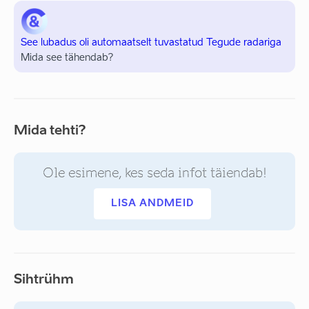
See lubadus oli automaatselt tuvastatud Tegude radariga
Mida see tähendab?
Mida tehti?
Ole esimene, kes seda infot täiendab!
LISA ANDMEID
Sihtrühm