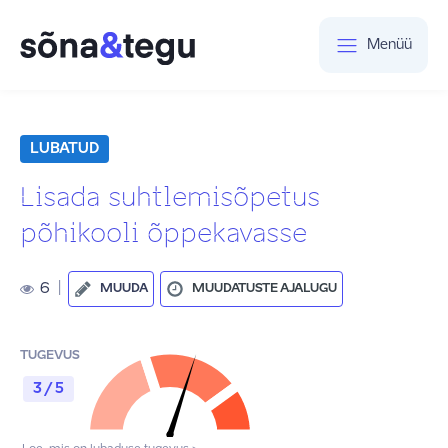
Menüü
LUBATUD
Lisada suhtlemisõpetus
põhikooli õppekavasse
6
|
MUUDA
MUUDATUSTE AJALUGU
TUGEVUS
3 / 5