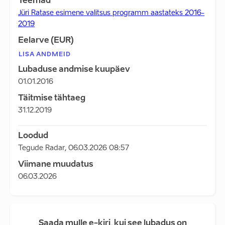
Teemad
Jüri Ratase esimene valitsus programm aastateks 2016-
2019
Eelarve (EUR)
LISA ANDMEID
Lubaduse andmise kuupäev
01.01.2016
Täitmise tähtaeg
31.12.2019
Loodud
Tegude Radar
,
06.03.2026 08:57
Viimane muudatus
06.03.2026
Saada mulle e-kiri, kui see lubadus on