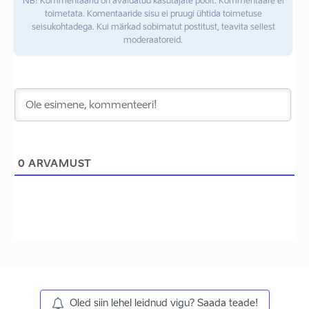
NB! Kommentaarid on avaldatud kasutajate poolt. Kommentaare ei
toimetata. Komentaaride sisu ei pruugi ühtida toimetuse
seisukohtadega. Kui märkad sobimatut postitust, teavita sellest
moderaatoreid.
0
ARVAMUST
Oled siin lehel leidnud vigu? Saada teade!