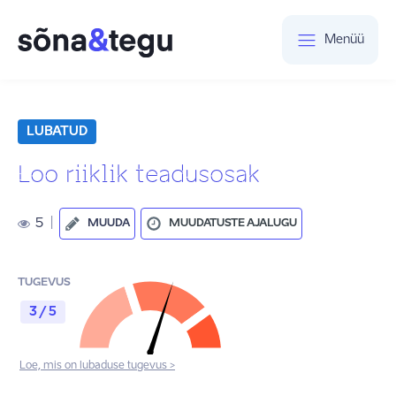
Menüü
LUBATUD
Loo riiklik teadusosak
5
|
MUUDA
MUUDATUSTE AJALUGU
TUGEVUS
3 / 5
Loe, mis on lubaduse tugevus >