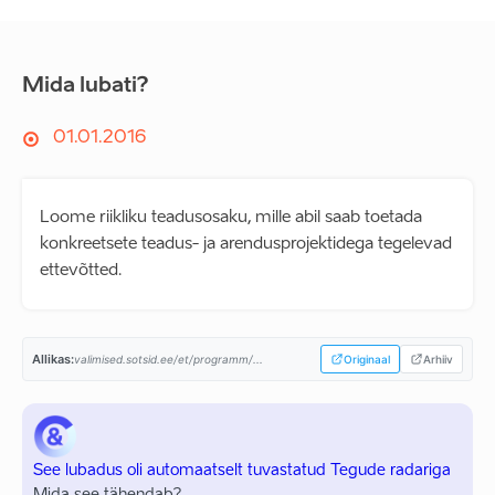
Mida lubati?
01.01.2016
Loome riikliku teadusosaku, mille abil saab toetada
konkreetsete teadus- ja arendusprojektidega tegelevad
ettevõtted.
Allikas:
valimised.sotsid.ee/et/programm/...
Originaal
Arhiiv
See lubadus oli automaatselt tuvastatud Tegude radariga