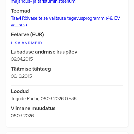
majandus- ja taristuministeerium
Teemad
Taavi Rõivase teise valitsuse tegevusprogramm (48. EV
valitsus)
Eelarve (EUR)
LISA ANDMEID
Lubaduse andmise kuupäev
09.04.2015
Täitmise tähtaeg
06.10.2015
Loodud
Tegude Radar
,
06.03.2026 07:36
Viimane muudatus
06.03.2026