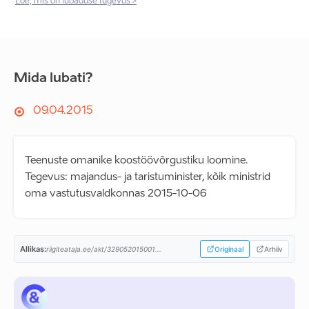
Loe, mis on lubaduse tugevus >
Mida lubati?
09.04.2015
Teenuste omanike koostöövõrgustiku loomine.
Tegevus: majandus- ja taristuminister, kõik ministrid
oma vastutusvaldkonnas 2015-10-06
Allikas:
riigiteataja.ee/akt/329052015001...
Originaal
Arhiiv