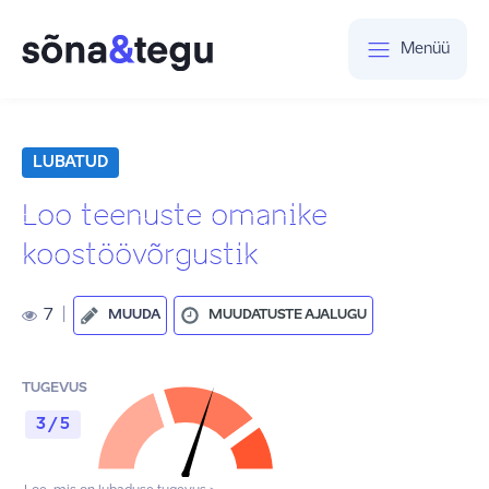
Menüü
LUBATUD
Loo teenuste omanike
koostöövõrgustik
7
|
MUUDA
MUUDATUSTE AJALUGU
TUGEVUS
3 / 5