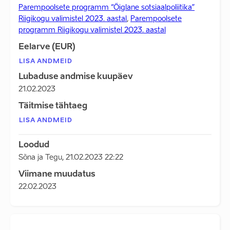
Parempoolsete programm “Õiglane sotsiaalpoliitika”
Riigikogu valimistel 2023. aastal
,
Parempoolsete
programm Riigikogu valimistel 2023. aastal
Eelarve (EUR)
LISA ANDMEID
Lubaduse andmise kuupäev
21.02.2023
Täitmise tähtaeg
LISA ANDMEID
Loodud
Sõna ja Tegu
,
21.02.2023 22:22
Viimane muudatus
22.02.2023