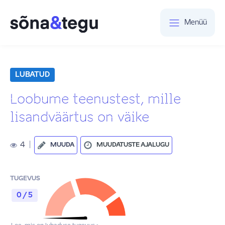
Menüü
LUBATUD
Loobume teenustest, mille
lisandväärtus on väike
4
|
MUUDA
MUUDATUSTE AJALUGU
TUGEVUS
0 / 5