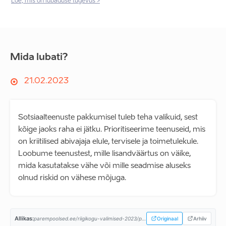
Loe, mis on lubaduse tugevus >
Mida lubati?
21.02.2023
Sotsiaalteenuste pakkumisel tuleb teha valikuid, sest
kõige jaoks raha ei jätku. Prioritiseerime teenuseid, mis
on kriitilised abivajaja elule, tervisele ja toimetulekule.
Loobume teenustest, mille lisandväärtus on väike,
mida kasutatakse vähe või mille seadmise aluseks
olnud riskid on vähese mõjuga.
Allikas:
parempoolsed.ee/riigikogu-valimised-2023/programm/oiglane-sotsiaalpoliitika/...
Originaal
Arhiiv