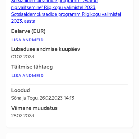
Sotsiaaldemokraadide programm "Avatud
riigivalitsemine" Riigikogu valimistel 2023
,
Sotsiaaldemokraadide programm Riigikogu valimistel
2023. aastal
Eelarve (EUR)
LISA ANDMEID
Lubaduse andmise kuupäev
01.02.2023
Täitmise tähtaeg
LISA ANDMEID
Loodud
Sõna ja Tegu
,
26.02.2023 14:13
Viimane muudatus
28.02.2023