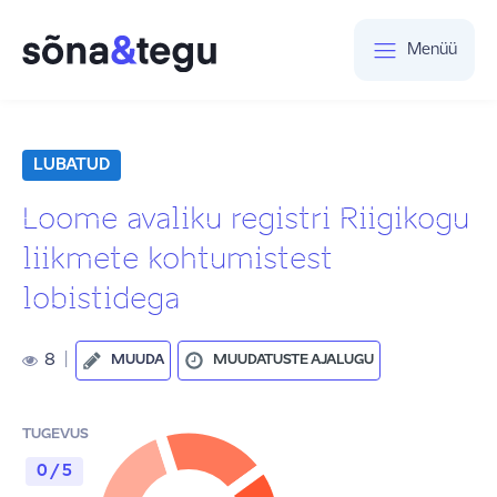
Menüü
LUBATUD
Loome avaliku registri Riigikogu
liikmete kohtumistest
lobistidega
8
|
MUUDA
MUUDATUSTE AJALUGU
TUGEVUS
0 / 5