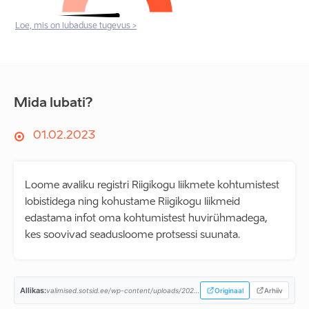
Loe, mis on lubaduse tugevus >
Mida lubati?
01.02.2023
Loome avaliku registri Riigikogu liikmete kohtumistest
lobistidega ning kohustame Riigikogu liikmeid
edastama infot oma kohtumistest huvirühmadega,
kes soovivad seadusloome protsessi suunata.
Allikas:
valimised.sotsid.ee/wp-content/uploads/2023/02/SDE-2023-programm_A4.pdf...
Originaal
Arhiiv