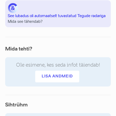
See lubadus oli automaatselt tuvastatud Tegude radariga
Mida see tähendab?
Mida tehti?
Ole esimene, kes seda infot täiendab!
LISA ANDMEID
Sihtrühm