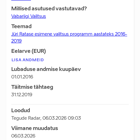
Millised asutused vastutavad?
Vabariigi Valitsus
Teemad
Jüri Ratase esimene valitsus programm aastateks 2016-
2019
Eelarve (EUR)
LISA ANDMEID
Lubaduse andmise kuupäev
01.01.2016
Täitmise tähtaeg
31.12.2019
Loodud
Tegude Radar
,
06.03.2026 09:03
Viimane muudatus
06.03.2026