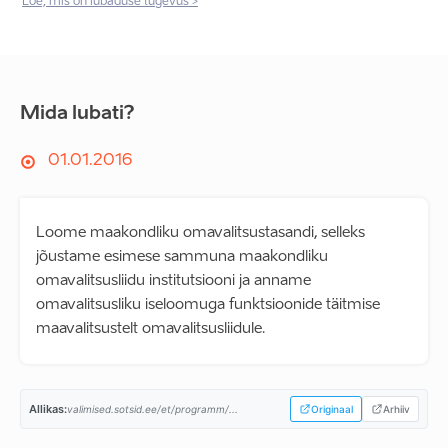
Loe, mis on lubaduse tugevus >
Mida lubati?
01.01.2016
Loome maakondliku omavalitsustasandi, selleks
jõustame esimese sammuna maakondliku
omavalitsusliidu institutsiooni ja anname
omavalitsusliku iseloomuga funktsioonide täitmise
maavalitsustelt omavalitsusliidule.
Allikas:
valimised.sotsid.ee/et/programm/...
Originaal
Arhiiv