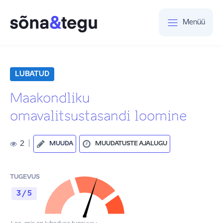
Menüü
LUBATUD
Maakondliku
omavalitsustasandi loomine
2
|
MUUDA
MUUDATUSTE AJALUGU
TUGEVUS
3 / 5