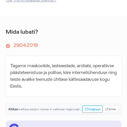
Loe, mis on lubaduse tugevus >
Mida lubati?
29.04.2019
Tagame maakoolide, lasteaedade, arstiabi, operatiivse
päästeteenistuse ja politsei, kiire internetiühenduse ning
teiste avalike teenuste ühtlase kättesaadavuse kogu
Eestis.
Allikas:
valitsus.ee/juri-ratase-ii-valitsuse-tegevusprogramm...
Originaal
Arhiiv