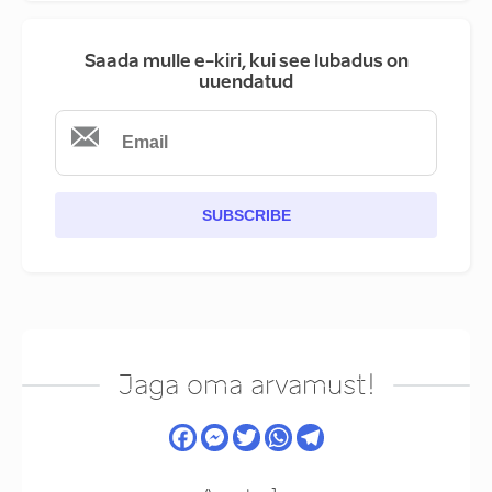
Saada mulle e-kiri, kui see lubadus on
uuendatud
SUBSCRIBE
Jaga oma arvamust!