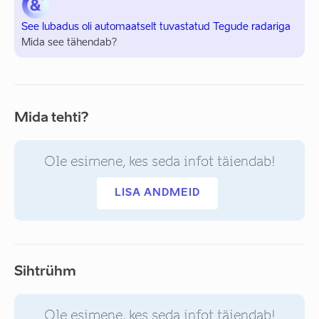
See lubadus oli automaatselt tuvastatud Tegude radariga
Mida see tähendab?
Mida tehti?
Ole esimene, kes seda infot täiendab!
LISA ANDMEID
Sihtrühm
Ole esimene, kes seda infot täiendab!