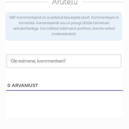
Arutelu
NB! Kommentaarid on avaldatud kasutajate poolt. Kommentaare ei
toimetata. Komentaaride sisu ei pruugi ühtida toimetuse
seisukohtadega. Kui märkad sobimatut postitust, teavita sellest
moderaatoreid.
0
ARVAMUST