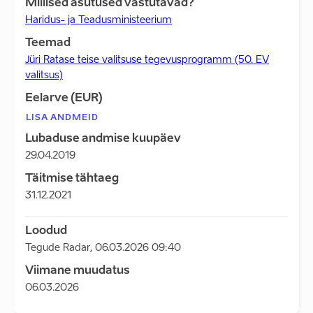
Millised asutused vastutavad?
Haridus- ja Teadusministeerium
Teemad
Jüri Ratase teise valitsuse tegevusprogramm (50. EV
valitsus)
Eelarve (EUR)
LISA ANDMEID
Lubaduse andmise kuupäev
29.04.2019
Täitmise tähtaeg
31.12.2021
Loodud
Tegude Radar
,
06.03.2026 09:40
Viimane muudatus
06.03.2026