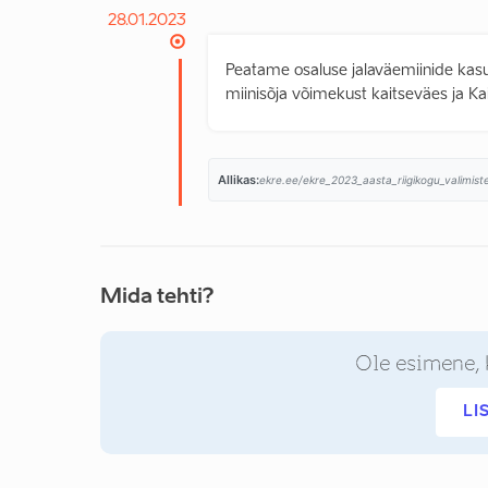
28.01.2023
Peatame osaluse jalaväemiinide kas
miinisõja võimekust kaitseväes ja Kai
Allikas:
ekre.ee/ekre_2023_aasta_riigikogu_valimis
Mida tehti?
Ole esimene, 
LI