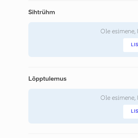
Sihtrühm
Ole esimene, 
LI
Lõpptulemus
Ole esimene, 
LI