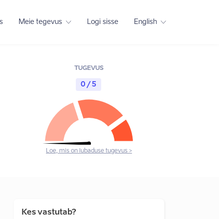
s
Meie tegevus
Logi sisse
English
TUGEVUS
0 / 5
Loe, mis on lubaduse tugevus >
Kes vastutab?