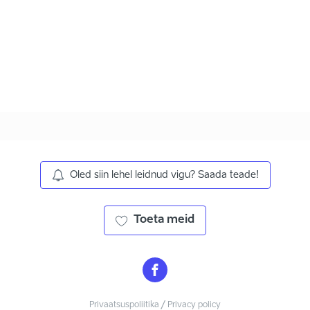
Oled siin lehel leidnud vigu? Saada teade!
Toeta meid
Privaatsuspoliitika / Privacy policy