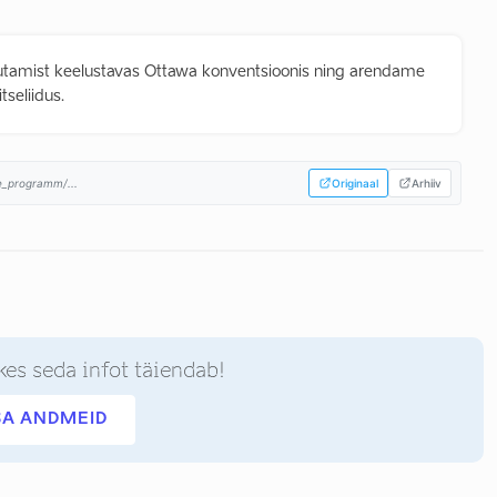
utamist keelustavas Ottawa konventsioonis ning arendame
tseliidus.
te_programm/...
Originaal
Arhiiv
kes seda infot täiendab!
SA ANDMEID