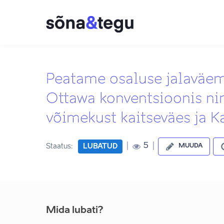
Peatame osaluse jalaväem
Ottawa konventsioonis ni
võimekust kaitseväes ja Ka
|
|
5
Staatus:
LUBATUD
MUUDA
Mida lubati?