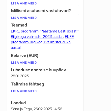
LISA ANDMEID
Millised asutused vastutavad?
LISA ANDMEID
Teemad
EKRE programm "Päästame Eesti sõjast!"
Riigikogu valimistel 2023. aastal
,
EKRE
programm Riigikogu valimistel 2023.
aastal
Eelarve (EUR)
LISA ANDMEID
Lubaduse andmise kuupäev
28.01.2023
Täitmise tähtaeg
LISA ANDMEID
Loodud
Sõna ja Tegu
,
26.02.2023 14:36