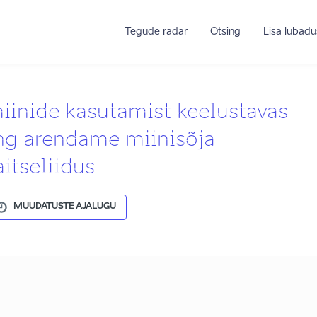
Tegude radar
Otsing
Lisa lubadu
iinide kasutamist keelustavas
ng arendame miinisõja
itseliidus
MUUDATUSTE AJALUGU