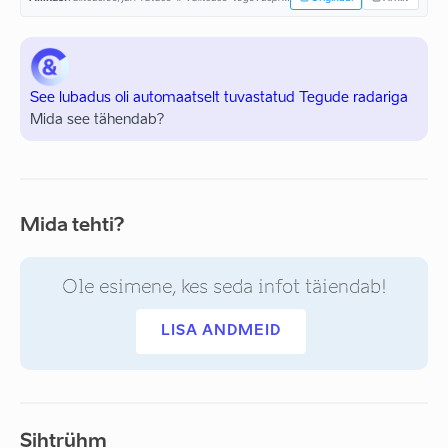
See lubadus oli automaatselt tuvastatud Tegude radariga
Mida see tähendab?
Mida tehti?
Ole esimene, kes seda infot täiendab!
LISA ANDMEID
Sihtrühm