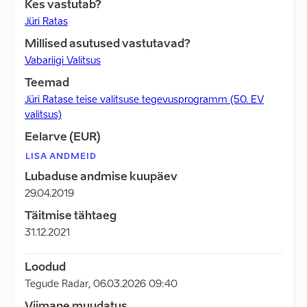
Kes vastutab?
Jüri Ratas
Millised asutused vastutavad?
Vabariigi Valitsus
Teemad
Jüri Ratase teise valitsuse tegevusprogramm (50. EV
valitsus)
Eelarve (EUR)
LISA ANDMEID
Lubaduse andmise kuupäev
29.04.2019
Täitmise tähtaeg
31.12.2021
Loodud
Tegude Radar
,
06.03.2026 09:40