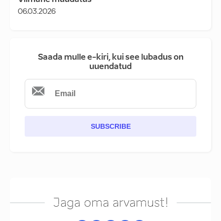
Viimane muudatus
06.03.2026
Saada mulle e-kiri, kui see lubadus on
uuendatud
SUBSCRIBE
Jaga oma arvamust!