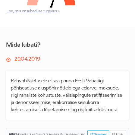
Loe, mis on lubaduse tugevus >
Mida lubati?
29.04.2019
Rahvahääletusele ei saa panna Eesti Vabariigi
põhiseaduse aluspõhimõtteid ega eelarve, maksude,
riigi rahaliste kohustuste, välislepingute ratifitseerimise
ja denonsseerimise, erakorralise seisukorra
kehtestamise ja lõpetamise ning riigikaitse küsimusi.
Allikas:
valitsus.ee/juri-ratase-ii-valitsuse-tegevusprogramm...
Originaal
Arhiiv