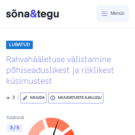
Menüü
LUBATUD
Rahvahääletuse välistamine
põhiseaduslikest ja riiklikest
küsimustest
3
|
MUUDA
MUUDATUSTE AJALUGU
TUGEVUS
3 / 5