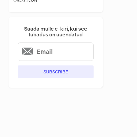
06.03.2026
Saada mulle e-kiri, kui see
lubadus on uuendatud
SUBSCRIBE