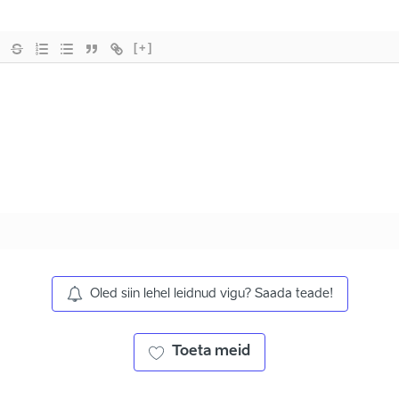
[+]
Oled siin lehel leidnud vigu? Saada teade!
Toeta meid