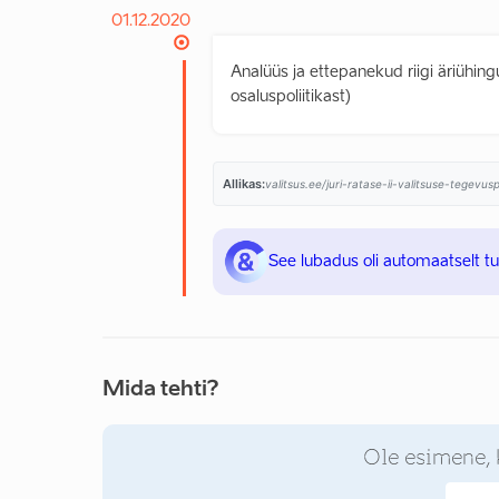
01.12.2020
Analüüs ja ettepanekud riigi äriühin
osaluspoliitikast)
Allikas:
valitsus.ee/juri-ratase-ii-valitsuse-tegevu
See lubadus oli automaatselt t
Mida tehti?
Ole esimene, 