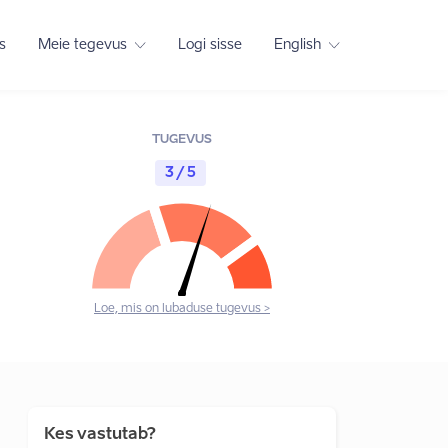
s
Meie tegevus
Logi sisse
English
TUGEVUS
3 / 5
Loe, mis on lubaduse tugevus >
Kes vastutab?