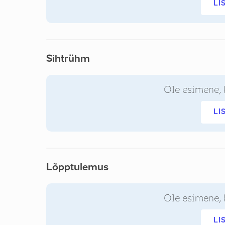
LI
Sihtrühm
Ole esimene, 
LI
Lõpptulemus
Ole esimene, 
LI