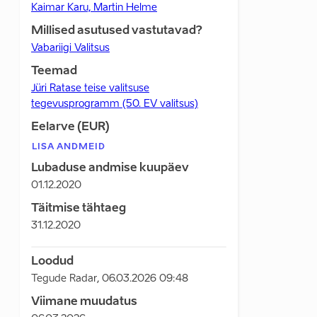
Kaimar Karu, Martin Helme
Millised asutused vastutavad?
Vabariigi Valitsus
Teemad
Jüri Ratase teise valitsuse
tegevusprogramm (50. EV valitsus)
Eelarve (EUR)
LISA ANDMEID
Lubaduse andmise kuupäev
01.12.2020
Täitmise tähtaeg
31.12.2020
Loodud
Tegude Radar
,
06.03.2026 09:48
Viimane muudatus