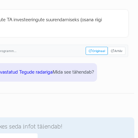
gute TA investeeringute suurendamiseks (osana riigi
sprogramm...
Originaal
Arhiiv
uvastatud Tegude radariga
Mida see tähendab?
kes seda infot täiendab!