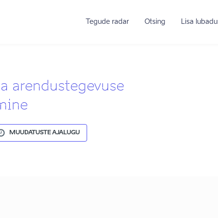
Tegude radar
Otsing
Lisa lubadu
 ja arendustegevuse
mine
MUUDATUSTE AJALUGU