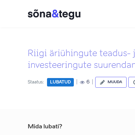
Riigi äriühingute teadus-
investeeringute suurenda
|
|
6
Staatus:
LUBATUD
MUUDA
Mida lubati?