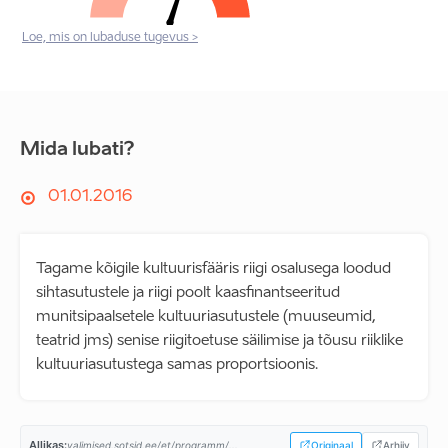
Loe, mis on lubaduse tugevus >
Mida lubati?
01.01.2016
Tagame kõigile kultuurisfääris riigi osalusega loodud
sihtasutustele ja riigi poolt kaasfinantseeritud
munitsipaalsetele kultuuriasutustele (muuseumid,
teatrid jms) senise riigitoetuse säilimise ja tõusu riiklike
kultuuriasutustega samas proportsioonis.
Allikas:
valimised.sotsid.ee/et/programm/...
Originaal
Arhiiv