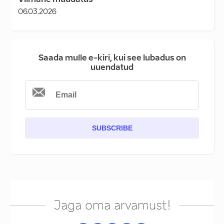
Viimane muudatus
06.03.2026
Saada mulle e-kiri, kui see lubadus on
uuendatud
SUBSCRIBE
Jaga oma arvamust!