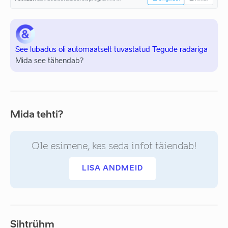
See lubadus oli automaatselt tuvastatud Tegude radariga
Mida see tähendab?
Mida tehti?
Ole esimene, kes seda infot täiendab!
LISA ANDMEID
Sihtrühm