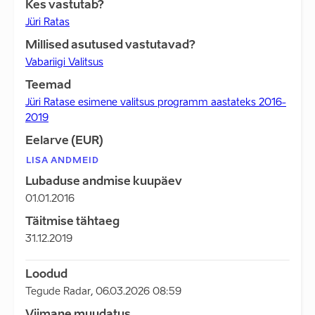
Kes vastutab?
Jüri Ratas
Millised asutused vastutavad?
Vabariigi Valitsus
Teemad
Jüri Ratase esimene valitsus programm aastateks 2016-
2019
Eelarve (EUR)
LISA ANDMEID
Lubaduse andmise kuupäev
01.01.2016
Täitmise tähtaeg
31.12.2019
Loodud
Tegude Radar
,
06.03.2026 08:59