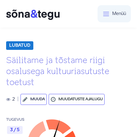
Menüü
LUBATUD
Säilitame ja tõstame riigi
osalusega kultuuriasutuste
toetust
2
|
MUUDA
MUUDATUSTE AJALUGU
TUGEVUS
3 / 5