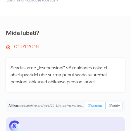
Loe, mis on lubaduse tugevus >
Mida lubati?
01.01.2016
Seadustame „lesepensioni“ võimaldades eakatel
abielupaaridel ühe surma puhul saada suuremat
pensioni lahkunud abikaasa pensioni arvel.
Allikas:
web.archive.org/web/2015/https://www.keskerakond.ee/...
Originaal
Arhiiv