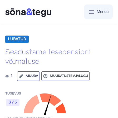
Menüü
LUBATUD
Seadustame lesepensioni
võimaluse
1
|
MUUDA
MUUDATUSTE AJALUGU
TUGEVUS
3 / 5