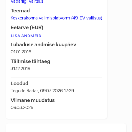
Vabariigi Valitsus
Teemad
Keskerakonna valimisplatvorm (49. EV valitsus)
Eelarve (EUR)
LISA ANDMEID
Lubaduse andmise kuupäev
01.01.2016
Täitmise tähtaeg
31.12.2019
Loodud
Tegude Radar
,
09.03.2026 17:29
Viimane muudatus
09.03.2026