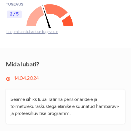
TUGEVUS
2 / 5
Loe, mis on lubaduse tugevus >
Mida lubati?
14.04.2024
Seame sihiks luua Tallinna pensionäridele ja
toimetulekuraskustega elanikele suunatud hambaravi-
ja proteesihüvitise programm.