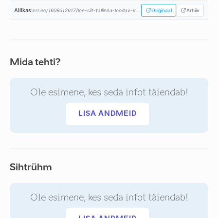
Allikas:
err.ee/1609312617/loe-siit-tallinna-loodav-voimuliit-avalikustas-koalitsioonileppe...
Originaal
Arhiiv
Mida tehti?
Ole esimene, kes seda infot täiendab!
LISA ANDMEID
Sihtrühm
Ole esimene, kes seda infot täiendab!