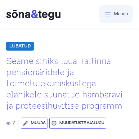
Menüü
LUBATUD
Seame sihiks luua Tallinna
pensionäridele ja
toimetulekuraskustega
elanikele suunatud hambaravi-
ja proteesihüvitise programm
7
|
MUUDA
MUUDATUSTE AJALUGU