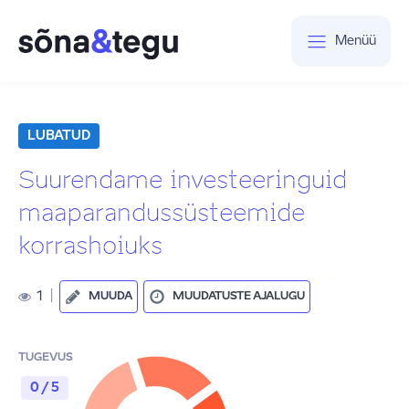
Menüü
LUBATUD
Suurendame investeeringuid
maaparandussüsteemide
korrashoiuks
1
|
MUUDA
MUUDATUSTE AJALUGU
TUGEVUS
0 / 5