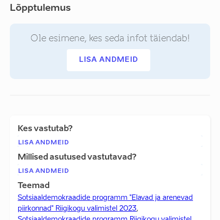
Lõpptulemus
Ole esimene, kes seda infot täiendab!
LISA ANDMEID
Kes vastutab?
LISA ANDMEID
Millised asutused vastutavad?
LISA ANDMEID
Teemad
Sotsiaaldemokraadide programm "Elavad ja arenevad
piirkonnad" Riigikogu valimistel 2023
,
Sotsiaaldemokraadide programm Riigikogu valimistel