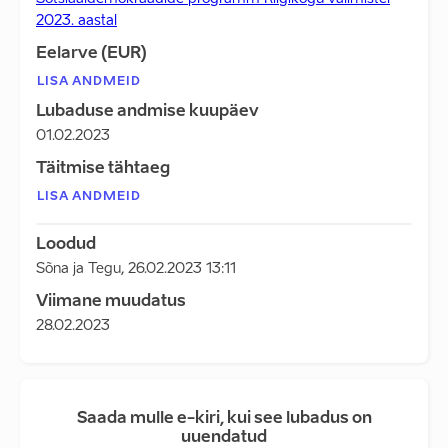
2023. aastal
Eelarve (EUR)
LISA ANDMEID
Lubaduse andmise kuupäev
01.02.2023
Täitmise tähtaeg
LISA ANDMEID
Loodud
Sõna ja Tegu
,
26.02.2023 13:11
Viimane muudatus
28.02.2023
Saada mulle e-kiri, kui see lubadus on
uuendatud