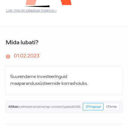
Loe, mis on lubaduse tugevus >
Mida lubati?
01.02.2023
Suurendame investeeringuid
maaparandussüsteemide korrashoiuks.
Allikas:
valimised.sotsid.ee/wp-content/uploads/2023/02/SDE-2023-programm_A4.pdf...
Originaal
Arhiiv