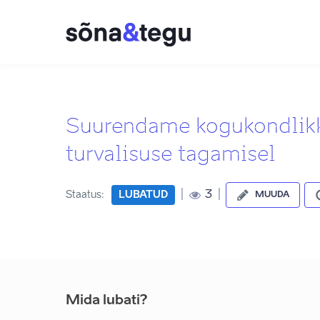
Suurendame kogukondlikku
turvalisuse tagamisel
|
|
3
Staatus:
LUBATUD
MUUDA
Mida lubati?