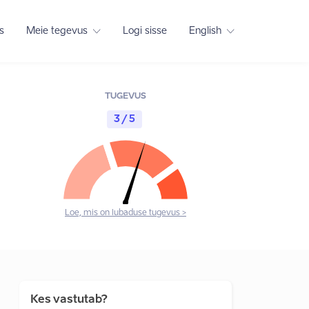
s
Meie tegevus
Logi sisse
English
TUGEVUS
3 / 5
Loe, mis on lubaduse tugevus >
Kes vastutab?