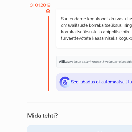
01.01.2019
Suurendame kogukondlikku vastutust 
omavalitsuste korrakaitseüksusi nin
korrakaitseüksuste ja abipolitseinike 
turvaettevõtete kaasamiseks koguko
Allikas:
valitsus.ee/juri-ratase-ii-valitsuse-aluspo
See lubadus oli automaatselt t
Mida tehti?