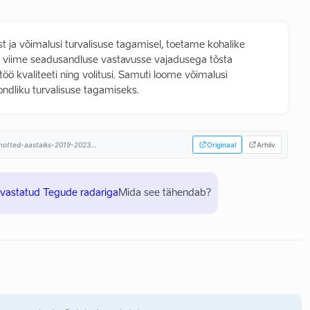
ja võimalusi turvalisuse tagamisel, toetame kohalike
g viime seadusandluse vastavusse vajadusega tõsta
töö kvaliteeti ning volitusi. Samuti loome võimalusi
ndliku turvalisuse tagamiseks.
himotted-aastaiks-2019-2023...
Originaal
Arhiiv
uvastatud Tegude radariga
Mida see tähendab?