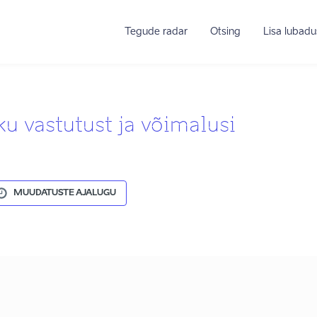
Tegude radar
Otsing
Lisa lubadu
 vastutust ja võimalusi
MUUDATUSTE AJALUGU