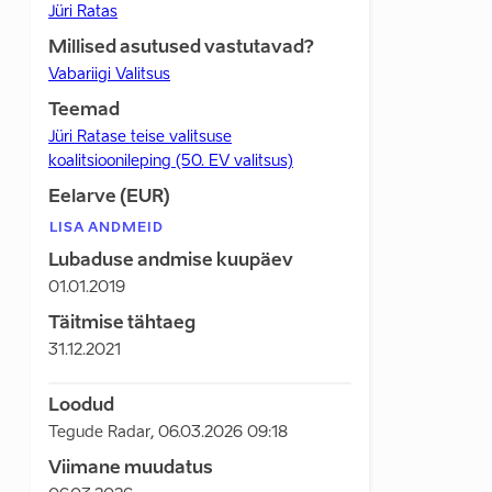
Jüri Ratas
Millised asutused vastutavad?
Vabariigi Valitsus
Teemad
Jüri Ratase teise valitsuse
koalitsioonileping (50. EV valitsus)
Eelarve (EUR)
LISA ANDMEID
Lubaduse andmise kuupäev
01.01.2019
Täitmise tähtaeg
31.12.2021
Loodud
Tegude Radar
,
06.03.2026 09:18
Viimane muudatus