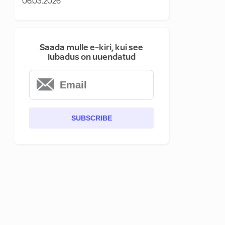
06.03.2026
Saada mulle e-kiri, kui see
lubadus on uuendatud
SUBSCRIBE