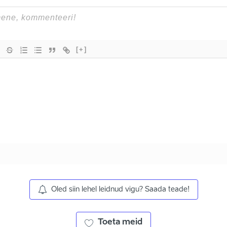
[+]
Oled siin lehel leidnud vigu? Saada teade!
Toeta meid