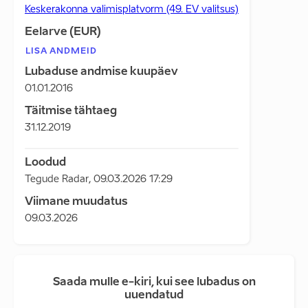
Keskerakonna valimisplatvorm (49. EV valitsus)
Eelarve (EUR)
LISA ANDMEID
Lubaduse andmise kuupäev
01.01.2016
Täitmise tähtaeg
31.12.2019
Loodud
Tegude Radar
,
09.03.2026 17:29
Viimane muudatus
09.03.2026
Saada mulle e-kiri, kui see lubadus on
uuendatud