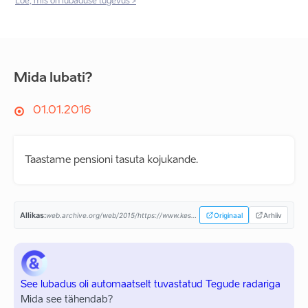
Loe, mis on lubaduse tugevus >
Mida lubati?
01.01.2016
Taastame pensioni tasuta kojukande.
Allikas:
web.archive.org/web/2015/https://www.keskerakond.ee/...
Originaal
Arhiiv
See lubadus oli automaatselt tuvastatud Tegude radariga
Mida see tähendab?