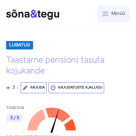
Menüü
LUBATUD
Taastame pensioni tasuta
kojukande
3
|
MUUDA
MUUDATUSTE AJALUGU
TUGEVUS
3 / 5