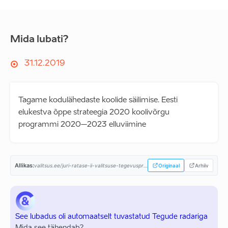
Mida lubati?
31.12.2019
Tagame kodulähedaste koolide säilimise. Eesti
elukestva õppe strateegia 2020 koolivõrgu
programmi 2020–2023 elluviimine
Allikas:
valitsus.ee/juri-ratase-ii-valitsuse-tegevusprogramm...
Originaal
Arhiiv
See lubadus oli automaatselt tuvastatud Tegude radariga