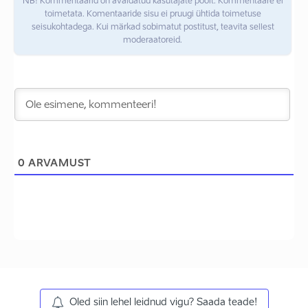
NB! Kommentaarid on avaldatud kasutajate poolt. Kommentaare ei
toimetata. Komentaaride sisu ei pruugi ühtida toimetuse
seisukohtadega. Kui märkad sobimatut postitust, teavita sellest
moderaatoreid.
0
ARVAMUST
Oled siin lehel leidnud vigu? Saada teade!