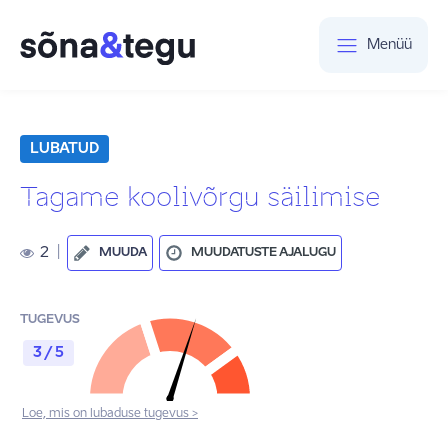
Menüü
LUBATUD
Tagame koolivõrgu säilimise
2
|
MUUDA
MUUDATUSTE AJALUGU
TUGEVUS
3 / 5
Loe, mis on lubaduse tugevus >