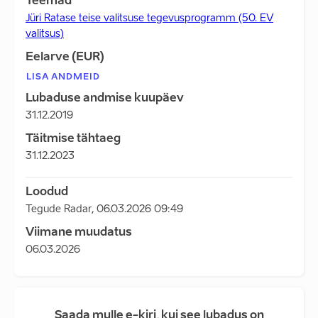
Teemad
Jüri Ratase teise valitsuse tegevusprogramm (50. EV
valitsus)
Eelarve (EUR)
LISA ANDMEID
Lubaduse andmise kuupäev
31.12.2019
Täitmise tähtaeg
31.12.2023
Loodud
Tegude Radar
,
06.03.2026 09:49
Viimane muudatus
06.03.2026
Saada mulle e-kiri, kui see lubadus on