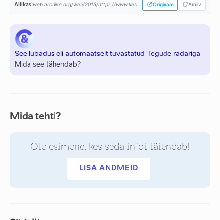
Allikas:
web.archive.org/web/2015/https://www.keskerakond.ee/...
Originaal
Arhiiv
See lubadus oli automaatselt tuvastatud Tegude radariga
Mida see tähendab?
Mida tehti?
Ole esimene, kes seda infot täiendab!
LISA ANDMEID