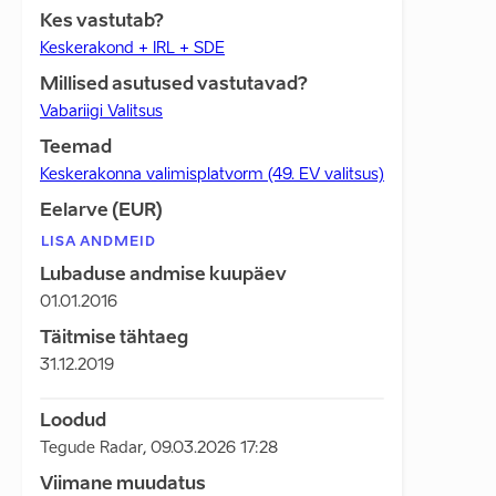
Kes vastutab?
Keskerakond + IRL + SDE
Millised asutused vastutavad?
Vabariigi Valitsus
Teemad
Keskerakonna valimisplatvorm (49. EV valitsus)
Eelarve (EUR)
LISA ANDMEID
Lubaduse andmise kuupäev
01.01.2016
Täitmise tähtaeg
31.12.2019
Loodud
Tegude Radar
,
09.03.2026 17:28
Viimane muudatus