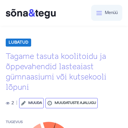
Menüü
LUBATUD
Tagame tasuta koolitoidu ja
õppevahendid lasteaiast
gümnaasiumi või kutsekooli
lõpuni
2
|
MUUDA
MUUDATUSTE AJALUGU
TUGEVUS