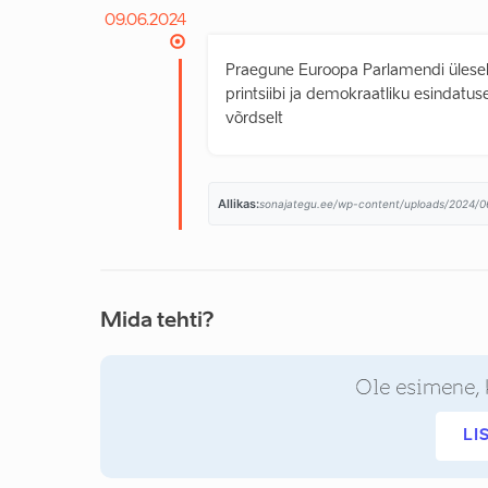
09.06.2024
Praegune Euroopa Parlamendi ülesehi
printsiibi ja demokraatliku esindatu
võrdselt
Allikas:
sonajategu.ee/wp-content/uploads/2024/0
Mida tehti?
Ole esimene, 
LI