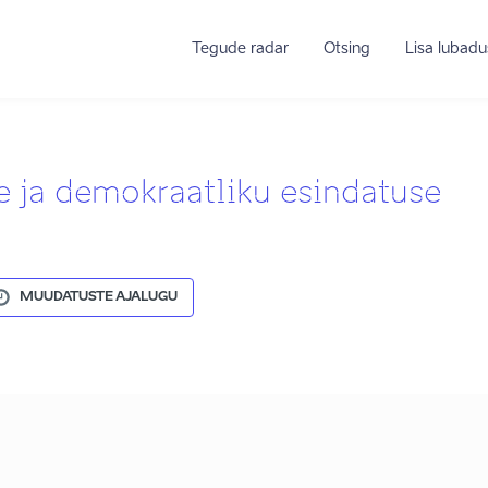
Tegude radar
Otsing
Lisa lubadu
 ja demokraatliku esindatuse
MUUDATUSTE AJALUGU