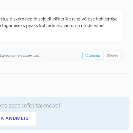
tus diskrimineerib selgelt väikeriike ning võrdse kohtlemise
se tagamiseks peaks kohtade arv jaotuma riikide vahel
6/jurgenson-programm.pdf...
Originaal
Arhiiv
kes seda infot täiendab!
SA ANDMEID