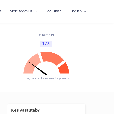
s
Meie tegevus
Logi sisse
English
TUGEVUS
1 / 5
Loe, mis on lubaduse tugevus >
Kes vastutab?