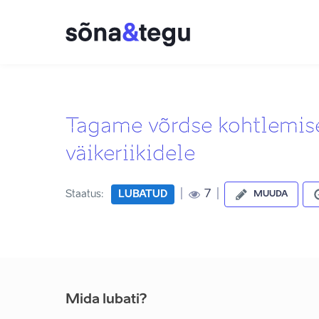
Tagame võrdse kohtlemise
väikeriikidele
|
|
7
Staatus:
LUBATUD
MUUDA
Mida lubati?