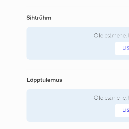
Sihtrühm
Ole esimene, 
LI
Lõpptulemus
Ole esimene, 
LI