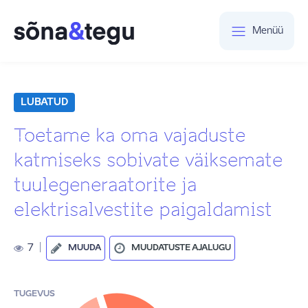
Menüü
LUBATUD
Toetame ka oma vajaduste
katmiseks sobivate väiksemate
tuulegeneraatorite ja
elektrisalvestite paigaldamist
7
|
MUUDA
MUUDATUSTE AJALUGU
TUGEVUS