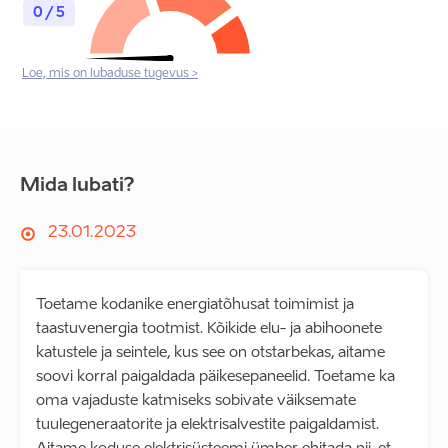
0 / 5
Loe, mis on lubaduse tugevus >
Mida lubati?
23.01.2023
Toetame kodanike energiatõhusat toimimist ja
taastuvenergia tootmist. Kõikide elu- ja abihoonete
katustele ja seintele, kus see on otstarbekas, aitame
soovi korral paigaldada päikesepaneelid. Toetame ka
oma vajaduste katmiseks sobivate väiksemate
tuulegeneraatorite ja elektrisalvestite paigaldamist.