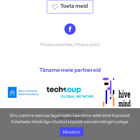
Toeta meid
Privaatsuspoliitika / Privacy policy
Täname meie partnereid
Sinu parema teenuse tagamiseks kasutame sellel lehel küpsiseid.
Külastades lehekülge nõustud küpsiste kasutamistingimustega.
Nõustun