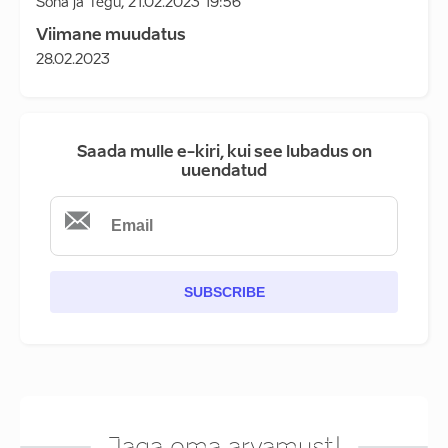
Sõna ja Tegu
,
21.02.2023 19:56
Viimane muudatus
28.02.2023
Saada mulle e-kiri, kui see lubadus on
uuendatud
SUBSCRIBE
Jaga oma arvamust!