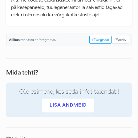
Aitame koduse elektrisüsteemi ümber ehitada nii, et
päikesepaneelid, tuulegeneraator ja salvestid tagavad
elektri olemasolu ka võrgukatkestuste ajal.
Allikas:
rohelised.ee/programm/
Originaal
Arhiiv
Mida tehti?
Ole esimene, kes seda infot täiendab!
LISA ANDMEID