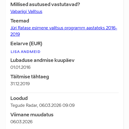
Millised asutused vastutavad?
Vabariigi Valitsus
Teemad
Jüri Ratase esimene valitsus programm aastateks 2016-
2019
Eelarve (EUR)
LISA ANDMEID
Lubaduse andmise kuupäev
01.01.2016
Täitmise tähtaeg
31.12.2019
Loodud
Tegude Radar
,
06.03.2026 09:09
Viimane muudatus
06.03.2026