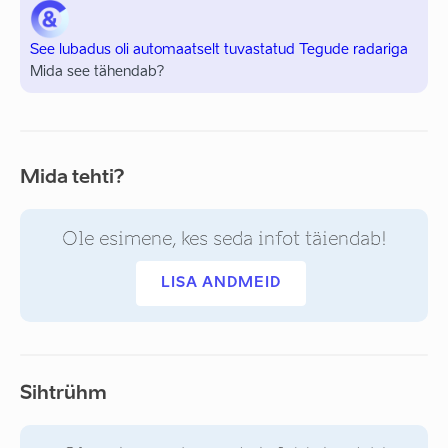
See lubadus oli automaatselt tuvastatud Tegude radariga
Mida see tähendab?
Mida tehti?
Ole esimene, kes seda infot täiendab!
LISA ANDMEID
Sihtrühm