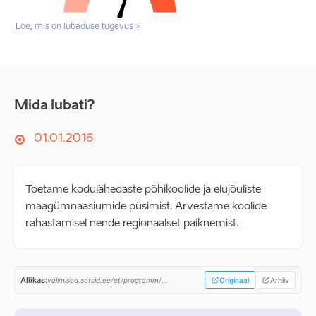
Loe, mis on lubaduse tugevus >
Mida lubati?
01.01.2016
Toetame kodulähedaste põhikoolide ja elujõuliste
maagümnaasiumide püsimist. Arvestame koolide
rahastamisel nende regionaalset paiknemist.
Allikas:
valimised.sotsid.ee/et/programm/...
Originaal
Arhiiv