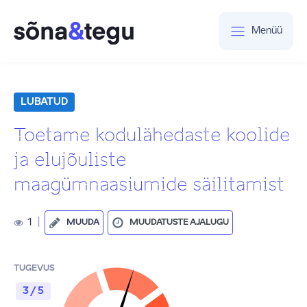
Menüü
LUBATUD
Toetame kodulähedaste koolide
ja elujõuliste
maagümnaasiumide säilitamist
1
|
MUUDA
MUUDATUSTE AJALUGU
TUGEVUS
3 / 5