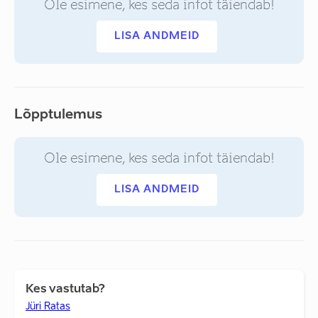
Ole esimene, kes seda infot täiendab!
LISA ANDMEID
Lõpptulemus
Ole esimene, kes seda infot täiendab!
LISA ANDMEID
Kes vastutab?
Jüri Ratas