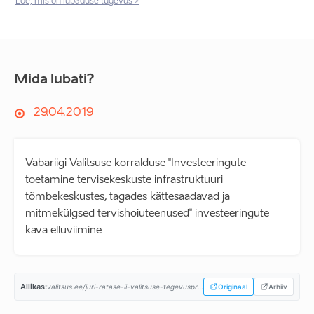
Loe, mis on lubaduse tugevus >
Mida lubati?
29.04.2019
Vabariigi Valitsuse korralduse "Investeeringute
toetamine tervisekeskuste infrastruktuuri
tõmbekeskustes, tagades kättesaadavad ja
mitmekülgsed tervishoiuteenused" investeeringute
kava elluviimine
Allikas:
valitsus.ee/juri-ratase-ii-valitsuse-tegevusprogramm...
Originaal
Arhiiv