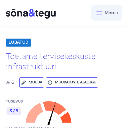
Menüü
LUBATUD
Toetame tervisekeskuste
infrastruktuuri
6
|
MUUDA
MUUDATUSTE AJALUGU
TUGEVUS
3 / 5