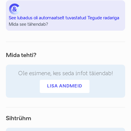
See lubadus oli automaatselt tuvastatud Tegude radariga
Mida see tähendab?
Mida tehti?
Ole esimene, kes seda infot täiendab!
LISA ANDMEID
Sihtrühm