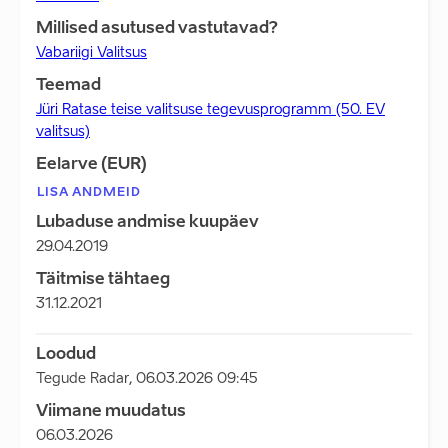
Millised asutused vastutavad?
Vabariigi Valitsus
Teemad
Jüri Ratase teise valitsuse tegevusprogramm (50. EV
valitsus)
Eelarve (EUR)
LISA ANDMEID
Lubaduse andmise kuupäev
29.04.2019
Täitmise tähtaeg
31.12.2021
Loodud
Tegude Radar
,
06.03.2026 09:45
Viimane muudatus
06.03.2026