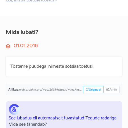
Loe, mis on lubaduse tugevus >
Mida lubati?
01.01.2016
Tõstame puudega inimeste sotsiaaltoetusi.
Allikas:
web.archive.org/web/2015/https://www.keskerakond.ee/...
Originaal
Arhiiv
See lubadus oli automaatselt tuvastatud Tegude radariga
Mida see tähendab?