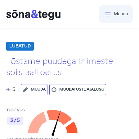
Menüü
LUBATUD
Tõstame puudega inimeste
sotsiaaltoetusi
5
|
MUUDA
MUUDATUSTE AJALUGU
TUGEVUS
3 / 5