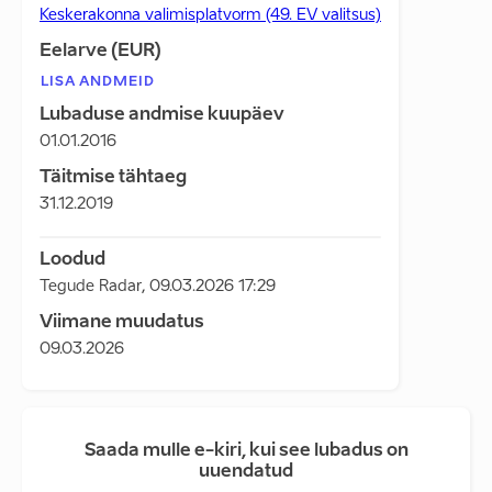
Keskerakonna valimisplatvorm (49. EV valitsus)
Eelarve (EUR)
LISA ANDMEID
Lubaduse andmise kuupäev
01.01.2016
Täitmise tähtaeg
31.12.2019
Loodud
Tegude Radar
,
09.03.2026 17:29
Viimane muudatus
09.03.2026
Saada mulle e-kiri, kui see lubadus on
uuendatud