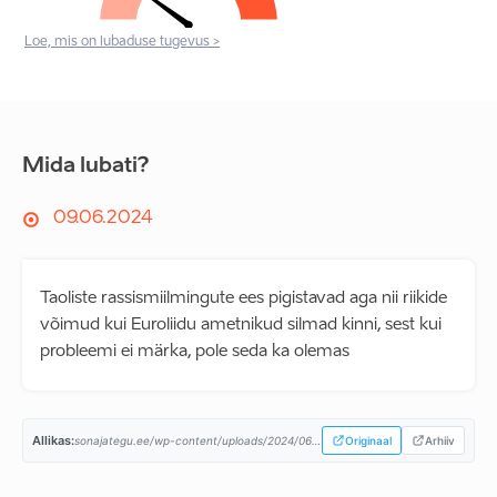
Loe, mis on lubaduse tugevus >
Mida lubati?
09.06.2024
Taoliste rassismiilmingute ees pigistavad aga nii riikide
võimud kui Euroliidu ametnikud silmad kinni, sest kui
probleemi ei märka, pole seda ka olemas
Allikas:
sonajategu.ee/wp-content/uploads/2024/06/jurgenson-programm.pdf...
Originaal
Arhiiv