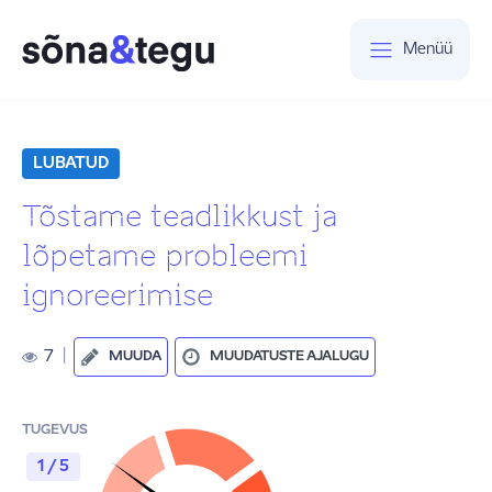
Menüü
LUBATUD
Tõstame teadlikkust ja
lõpetame probleemi
ignoreerimise
7
|
MUUDA
MUUDATUSTE AJALUGU
TUGEVUS
1 / 5