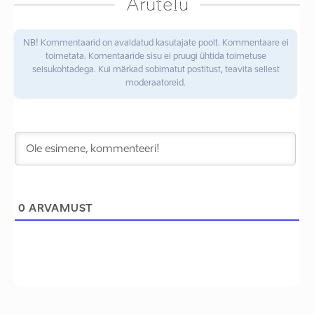
Arutelu
NB! Kommentaarid on avaldatud kasutajate poolt. Kommentaare ei
toimetata. Komentaaride sisu ei pruugi ühtida toimetuse
seisukohtadega. Kui märkad sobimatut postitust, teavita sellest
moderaatoreid.
0
ARVAMUST