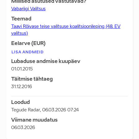
Millised asutused vastutavad?
Vabariigi Valitsus
Teemad
Taavi Rõivase teise valitsuse koalitsioonileping (48. EV
valitsus)
Eelarve (EUR)
LISA ANDMEID
Lubaduse andmise kuupäev
01.01.2015
Täitmise tähtaeg
31.12.2016
Loodud
Tegude Radar
,
06.03.2026 07:24
Viimane muudatus
06.03.2026