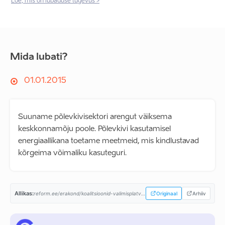
Loe, mis on lubaduse tugevus >
Mida lubati?
01.01.2015
Suuname põlevkivisektori arengut väiksema
keskkonnamõju poole. Põlevkivi kasutamisel
energiaallikana toetame meetmeid, mis kindlustavad
kõrgeima võimaliku kasuteguri.
Allikas:
reform.ee/erakond/koalitsioonid-valimisplatvormid/valitsusprogramm-2015-2019/...
Originaal
Arhiiv