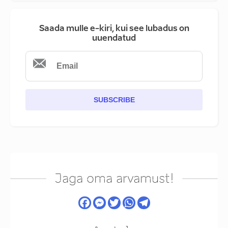
Saada mulle e-kiri, kui see lubadus on
uuendatud
SUBSCRIBE
Jaga oma arvamust!