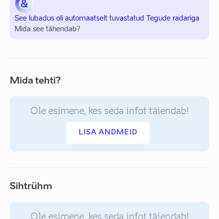
See lubadus oli automaatselt tuvastatud Tegude radariga
Mida see tähendab?
Mida tehti?
Ole esimene, kes seda infot täiendab!
LISA ANDMEID
Sihtrühm
Ole esimene, kes seda infot täiendab!