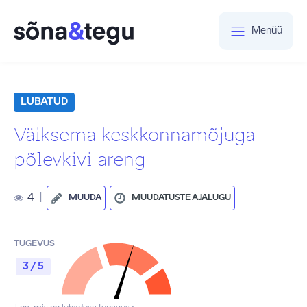
Menüü
LUBATUD
Väiksema keskkonnamõjuga
põlevkivi areng
4
|
MUUDA
MUUDATUSTE AJALUGU
TUGEVUS
3 / 5