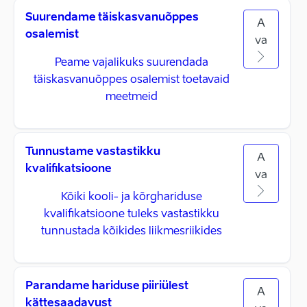
Suurendame täiskasvanuõppes
A
osalemist
va
Peame vajalikuks suurendada
täiskasvanuõppes osalemist toetavaid
meetmeid
Tunnustame vastastikku
A
kvalifikatsioone
va
Kõiki kooli- ja kõrghariduse
kvalifikatsioone tuleks vastastikku
tunnustada kõikides liikmesriikides
Parandame hariduse piiriülest
A
kättesaadavust