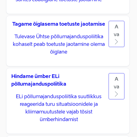
suhtes ebaõiglane toetuste jaotamine
Tagame õiglasema toetuste jaotamise
A
va
Tulevase Ühtse põllumajanduspoliitika
kohaselt peab toetuste jaotamine olema
õiglane
Hindame ümber ELi
A
põllumajanduspoliitika
va
ELi põllumajanduspoliitika suutlikkus
reageerida turu situatsioonidele ja
kliimamuutustele vajab tõsist
ümberhindamist