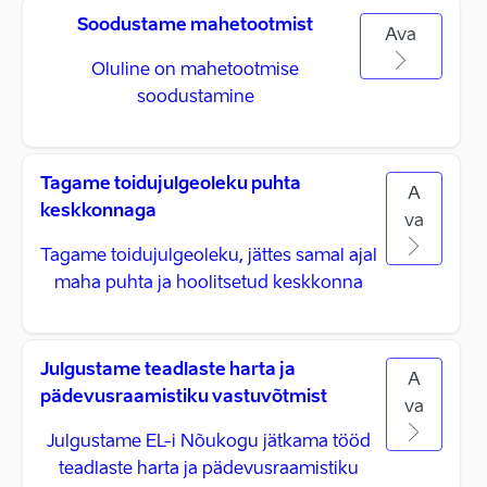
Soodustame mahetootmist
Ava
Oluline on mahetootmise
soodustamine
Tagame toidujulgeoleku puhta
A
keskkonnaga
va
Tagame toidujulgeoleku, jättes samal ajal
maha puhta ja hoolitsetud keskkonna
Julgustame teadlaste harta ja
A
pädevusraamistiku vastuvõtmist
va
Julgustame EL-i Nõukogu jätkama tööd
teadlaste harta ja pädevusraamistiku