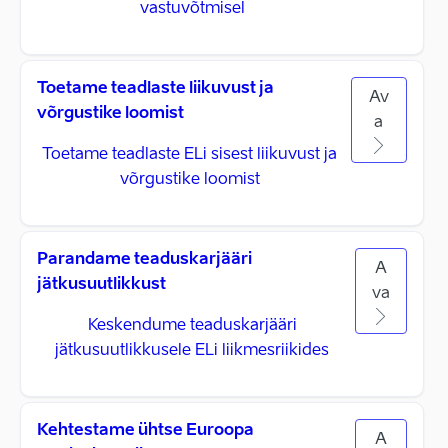
vastuvõtmisel
Toetame teadlaste liikuvust ja
Av
võrgustike loomist
a
Toetame teadlaste ELi sisest liikuvust ja
võrgustike loomist
Parandame teaduskarjääri
A
jätkusuutlikkust
va
Keskendume teaduskarjääri
jätkusuutlikkusele ELi liikmesriikides
Kehtestame ühtse Euroopa
A