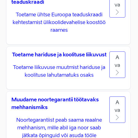
teaduskraadi
va
Toetame ühtse Euroopa teaduskraadi
kehtestamist ülikoolidevahelise koostöö
raames
Toetame hariduse ja koolituse liikuvust
A
va
Toetame liikuvuse muutmist hariduse ja
koolituse lahutamatuks osaks
Muudame noortegarantii töötavaks
A
mehhanismiks
va
Noortegarantiist peab saama reaalne
mehhanism, mille abil iga noor saab
jätkata õpinguid või asuda tööle