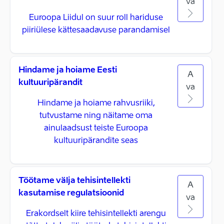
va
Euroopa Liidul on suur roll hariduse
piiriülese kättesaadavuse parandamisel
Hindame ja hoiame Eesti
A
kultuuripärandit
va
Hindame ja hoiame rahvusriiki,
tutvustame ning näitame oma
ainulaadsust teiste Euroopa
kultuuripärandite seas
Töötame välja tehisintellekti
A
kasutamise regulatsioonid
va
Erakordselt kiire tehisintellekti arengu