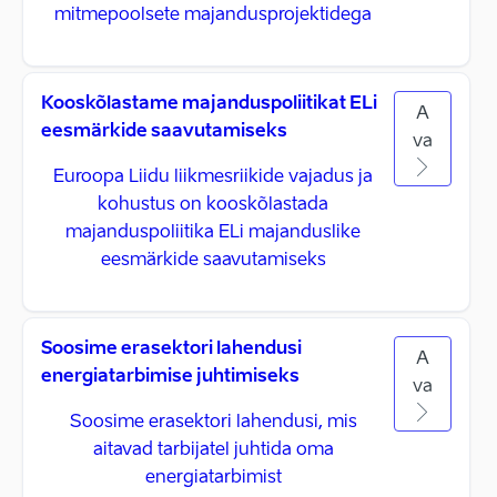
mitmepoolsete majandusprojektidega
Kooskõlastame majanduspoliitikat ELi
A
eesmärkide saavutamiseks
va
Euroopa Liidu liikmesriikide vajadus ja
kohustus on kooskõlastada
majanduspoliitika ELi majanduslike
eesmärkide saavutamiseks
Soosime erasektori lahendusi
A
energiatarbimise juhtimiseks
va
Soosime erasektori lahendusi, mis
aitavad tarbijatel juhtida oma
energiatarbimist