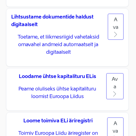
Lihtsustame dokumentide haldust
A
digitaalselt
va
Toetame, et liikmesriigid vahetaksid
omavahel andmeid automaatselt ja
digitaalselt
Loodame ühtse kapitalituru ELis
Av
a
Peame oluliseks ühtse kapitalituru
loomist Euroopa Liidus
Loome toimiva ELi äriregistri
A
va
Toimiv Euroopa Liidu äriregister on