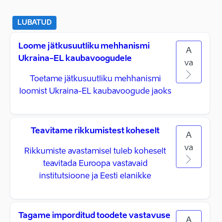
LUBATUD
Loome jätkusuutliku mehhanismi
A
Ukraina-EL kaubavoogudele
va
Toetame jätkusuutliku mehhanismi
loomist Ukraina-EL kaubavoogude jaoks
Teavitame rikkumistest koheselt
A
va
Rikkumiste avastamisel tuleb koheselt
teavitada Euroopa vastavaid
institutsioone ja Eesti elanikke
Tagame imporditud toodete vastavuse
A