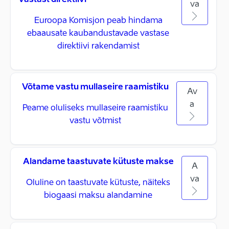
vastast direktiivi
va
Euroopa Komisjon peab hindama
ebaausate kaubandustavade vastase
direktiivi rakendamist
Võtame vastu mullaseire raamistiku
Av
a
Peame oluliseks mullaseire raamistiku
vastu võtmist
Alandame taastuvate kütuste makse
A
va
Oluline on taastuvate kütuste, näiteks
biogaasi maksu alandamine