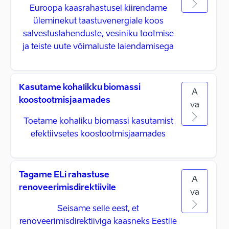
Euroopa kaasrahastusel kiirendame
üleminekut taastuvenergiale koos
salvestuslahenduste, vesiniku tootmise
ja teiste uute võimaluste laiendamisega
Kasutame kohalikku biomassi
A
koostootmisjaamades
va
Toetame kohaliku biomassi kasutamist
efektiivsetes koostootmisjaamades
Tagame ELi rahastuse
A
renoveerimisdirektiivile
va
Seisame selle eest, et
renoveerimisdirektiiviga kaasneks Eestile