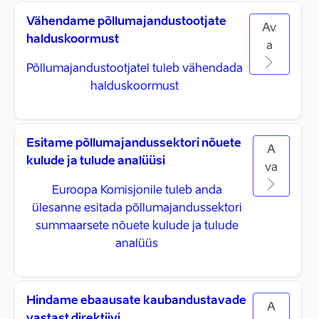
Vähendame põllumajandustootjate
Av
halduskoormust
a
Põllumajandustootjatel tuleb vähendada
halduskoormust
Esitame põllumajandussektori nõuete
A
kulude ja tulude analüüsi
va
Euroopa Komisjonile tuleb anda
ülesanne esitada põllumajandussektori
summaarsete nõuete kulude ja tulude
analüüs
Hindame ebaausate kaubandustavade
A