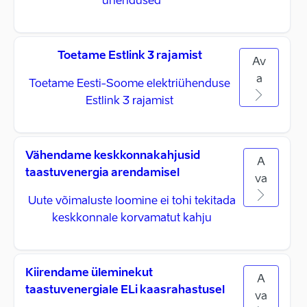
ühendused
Toetame Estlink 3 rajamist
Av
a
Toetame Eesti-Soome elektriühenduse
Estlink 3 rajamist
Vähendame keskkonnakahjusid
A
taastuvenergia arendamisel
va
Uute võimaluste loomine ei tohi tekitada
keskkonnale korvamatut kahju
Kiirendame üleminekut
A
taastuvenergiale ELi kaasrahastusel
va