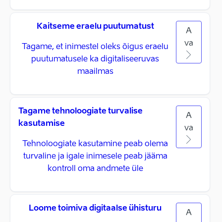
Kaitseme eraelu puutumatust
A
va
Tagame, et inimestel oleks õigus eraelu
puutumatusele ka digitaliseeruvas
maailmas
Tagame tehnoloogiate turvalise
A
kasutamise
va
Tehnoloogiate kasutamine peab olema
turvaline ja igale inimesele peab jääma
kontroll oma andmete üle
Loome toimiva digitaalse ühisturu
A