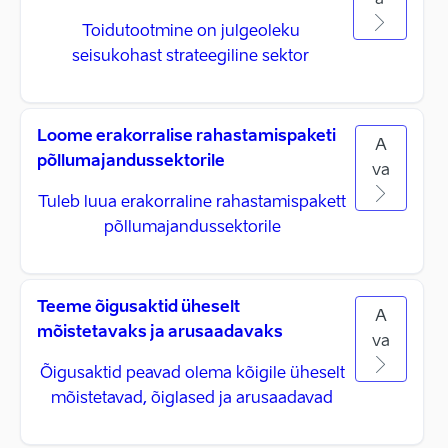
a
Toidutootmine on julgeoleku
seisukohast strateegiline sektor
Loome erakorralise rahastamispaketi
A
põllumajandussektorile
va
Tuleb luua erakorraline rahastamispakett
põllumajandussektorile
Teeme õigusaktid üheselt
A
mõistetavaks ja arusaadavaks
va
Õigusaktid peavad olema kõigile üheselt
mõistetavad, õiglased ja arusaadavad