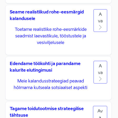
Seame realistlikud rohe-eesmärgid
A
kalandusele
va
Toetame realistlike rohe-eesmärkide
seadmist laevastikule, tööstustele ja
vesiviljelusele
Edendame töökohti ja parandame
A
kalurite elutingimusi
va
Meie kalandusstrateegiad peavad
hõlmama kutseala sotsiaalset aspekti
Tagame toidutootmise strateegilise
Av
tähtsuse