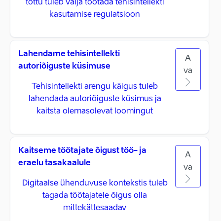
tõttu tuleb välja töötada tehisintellekti
kasutamise regulatsioon
Lahendame tehisintellekti
A
autoriõiguste küsimuse
va
Tehisintellekti arengu käigus tuleb
lahendada autoriõiguste küsimus ja
kaitsta olemasolevat loomingut
Kaitseme töötajate õigust töö- ja
A
eraelu tasakaalule
va
Digitaalse ühenduvuse kontekstis tuleb
tagada töötajatele õigus olla
mittekättesaadav