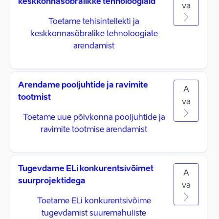
keskkonnasõbralikke tehnoloogiaid
va
Toetame tehisintellekti ja
keskkonnasõbralike tehnoloogiate
arendamist
Arendame pooljuhtide ja ravimite
A
tootmist
va
Toetame uue põlvkonna pooljuhtide ja
ravimite tootmise arendamist
Tugevdame ELi konkurentsivõimet
A
suurprojektidega
va
Toetame ELi konkurentsivõime
tugevdamist suuremahuliste