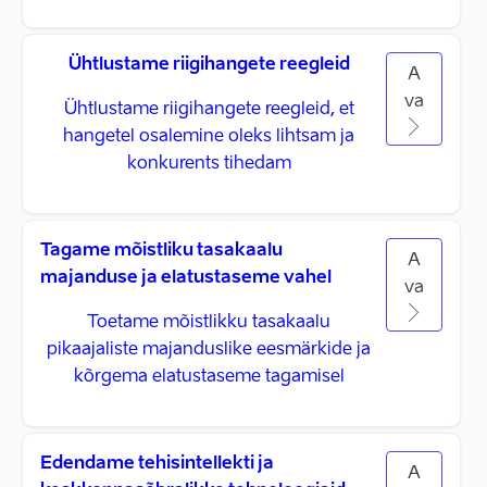
Ühtlustame riigihangete reegleid
A
va
Ühtlustame riigihangete reegleid, et
hangetel osalemine oleks lihtsam ja
konkurents tihedam
Tagame mõistliku tasakaalu
A
majanduse ja elatustaseme vahel
va
Toetame mõistlikku tasakaalu
pikaajaliste majanduslike eesmärkide ja
kõrgema elatustaseme tagamisel
Edendame tehisintellekti ja
A