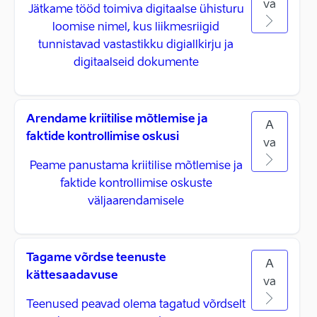
va
Jätkame tööd toimiva digitaalse ühisturu
loomise nimel, kus liikmesriigid
tunnistavad vastastikku digiallkirju ja
digitaalseid dokumente
Arendame kriitilise mõtlemise ja
A
faktide kontrollimise oskusi
va
Peame panustama kriitilise mõtlemise ja
faktide kontrollimise oskuste
väljaarendamisele
Tagame võrdse teenuste
A
kättesaadavuse
va
Teenused peavad olema tagatud võrdselt