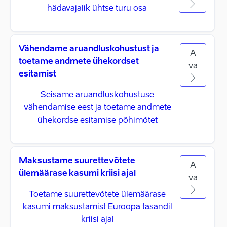
hädavajalik ühtse turu osa
Vähendame aruandluskohustust ja
A
toetame andmete ühekordset
va
esitamist
Seisame aruandluskohustuse
vähendamise eest ja toetame andmete
ühekordse esitamise põhimõtet
Maksustame suurettevõtete
A
ülemäärase kasumi kriisi ajal
va
Toetame suurettevõtete ülemäärase
kasumi maksustamist Euroopa tasandil
kriisi ajal