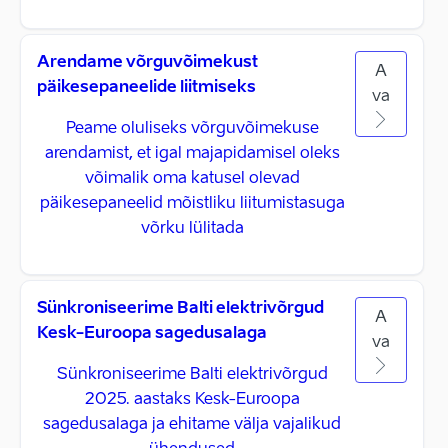
Arendame võrguvõimekust
A
päikesepaneelide liitmiseks
va
Peame oluliseks võrguvõimekuse
arendamist, et igal majapidamisel oleks
võimalik oma katusel olevad
päikesepaneelid mõistliku liitumistasuga
võrku lülitada
Sünkroniseerime Balti elektrivõrgud
A
Kesk-Euroopa sagedusalaga
va
Sünkroniseerime Balti elektrivõrgud
2025. aastaks Kesk-Euroopa
sagedusalaga ja ehitame välja vajalikud