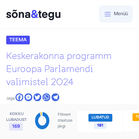
Menüü
TEEMA
Keskerakonna programm
Euroopa Parlamendi
valimistel 2024
Jaga:
KOKKU
Filtreeri
T
LUBATUD
LUBADUST
staatuse
161
169
järgi: