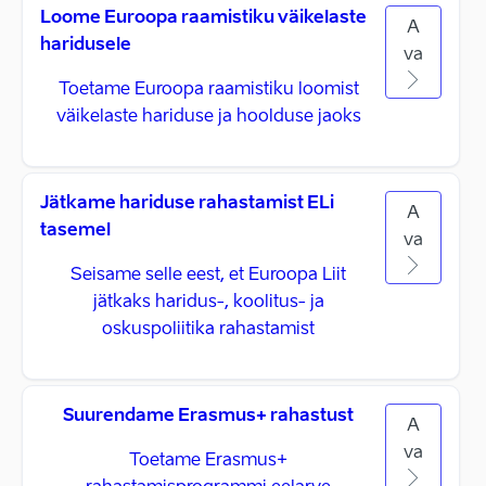
Loome Euroopa raamistiku väikelaste
A
haridusele
va
Toetame Euroopa raamistiku loomist
väikelaste hariduse ja hoolduse jaoks
Jätkame hariduse rahastamist ELi
A
tasemel
va
Seisame selle eest, et Euroopa Liit
jätkaks haridus-, koolitus- ja
oskuspoliitika rahastamist
Suurendame Erasmus+ rahastust
A
va
Toetame Erasmus+