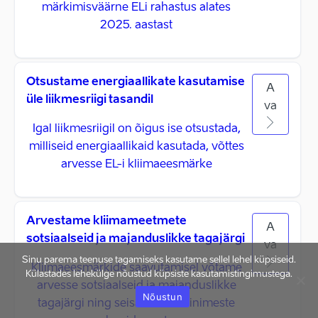
märkimisväärne ELi rahastus alates
2025. aastast
Otsustame energiaallikate kasutamise
A
üle liikmesriigi tasandil
va
Igal liikmesriigil on õigus ise otsustada,
milliseid energiaallikaid kasutada, võttes
arvesse EL-i kliimaeesmärke
Arvestame kliimameetmete
A
sotsiaalseid ja majanduslikke tagajärgi
va
Sinu parema teenuse tagamiseks kasutame sellel lehel küpsiseid.
Kliimaeesmärkide saavutamisel võtame
Külastades lehekülge nõustud küpsiste kasutamistingimustega.
arvesse sotsiaalseid ja majanduslikke
Nõustun
tagajärgi ning seisame Eesti inimeste