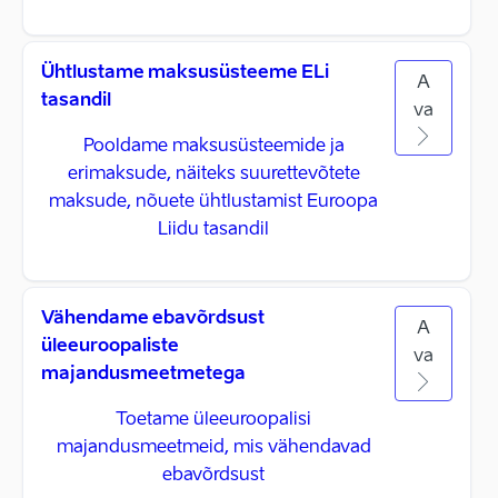
Ühtlustame maksusüsteeme ELi
A
tasandil
va
Pooldame maksusüsteemide ja
erimaksude, näiteks suurettevõtete
maksude, nõuete ühtlustamist Euroopa
Liidu tasandil
Vähendame ebavõrdsust
A
üleeuroopaliste
va
majandusmeetmetega
Toetame üleeuroopalisi
majandusmeetmeid, mis vähendavad
ebavõrdsust