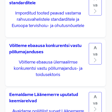
standarditele
va
Imporditud tooted peavad vastama
rahvusvahelistele standarditele ja
Euroopa tervishoiu- ja ohutusnõuetele
Võitleme ebaausa konkurentsi vastu
A
põllumajanduses
va
Võitleme ebaausa ülemaailmse
konkurentsi vastu põllumajandus- ja
toidusektoris
Eemaldame Läänemerre uputatud
A
keemiarelvad
va
Avaldame poliitilist survet Läänemerre