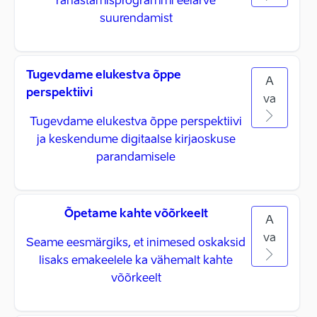
rahastamisprogrammi eelarve
suurendamist
Tugevdame elukestva õppe
A
perspektiivi
va
Tugevdame elukestva õppe perspektiivi
ja keskendume digitaalse kirjaoskuse
parandamisele
Õpetame kahte võõrkeelt
A
va
Seame eesmärgiks, et inimesed oskaksid
lisaks emakeelele ka vähemalt kahte
võõrkeelt