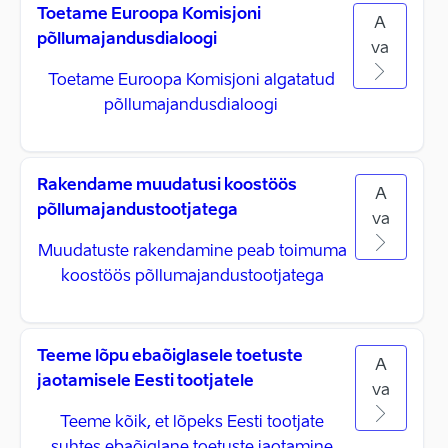
Toetame Euroopa Komisjoni
A
põllumajandusdialoogi
va
Toetame Euroopa Komisjoni algatatud
põllumajandusdialoogi
Rakendame muudatusi koostöös
A
põllumajandustootjatega
va
Muudatuste rakendamine peab toimuma
koostöös põllumajandustootjatega
Teeme lõpu ebaõiglasele toetuste
A
jaotamisele Eesti tootjatele
va
Teeme kõik, et lõpeks Eesti tootjate