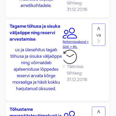
tähtaeg:
ametikohtadele.
31.12.2016
Tagame tõhusa ja sisuka
A
väljaõppe ning reservi
va
arvestamise
Reformierakond +
SDE + IRL
us ja ülesehitus tagab
tõhusa ja sisuka väljaõppe
ning võimaldab
Täitmise
ajateenistuse lõppedes
tähtaeg:
reservi arvata kõrge
31.12.2016
moraaliga ja hästi kokku
harjutanud üksused.
Tõhustame
A