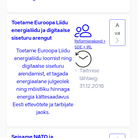
Toetame Euroopa Liidu
A
energialiidu ja digitaalse
va
siseturu arengut
Reformierakond +
SDE + IRL
Toetame Euroopa Liidu
energialiidu loomist ning
digitaalse siseturu
Täitmise
arendamist, et tagada
tähtaeg:
energiaalane julgeolek
31.12.2016
ning mõistliku hinnaga
energia kättesaadavus
Eesti ettevõtete ja tarbijate
jaoks.
Seisame NATO ja