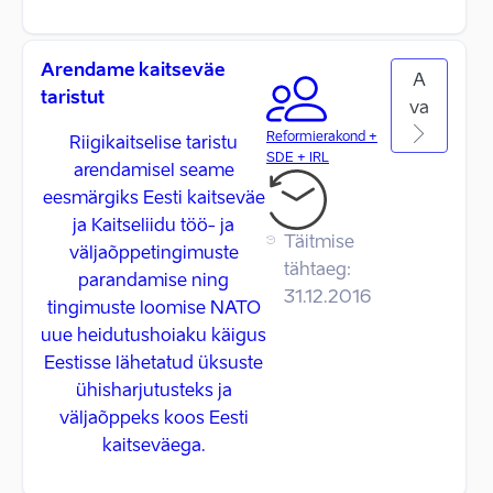
Arendame kaitseväe
A
taristut
va
Reformierakond +
Riigikaitselise taristu
SDE + IRL
arendamisel seame
eesmärgiks Eesti kaitseväe
ja Kaitseliidu töö- ja
Täitmise
väljaõppetingimuste
tähtaeg:
parandamise ning
31.12.2016
tingimuste loomise NATO
uue heidutushoiaku käigus
Eestisse lähetatud üksuste
ühisharjutusteks ja
väljaõppeks koos Eesti
kaitseväega.