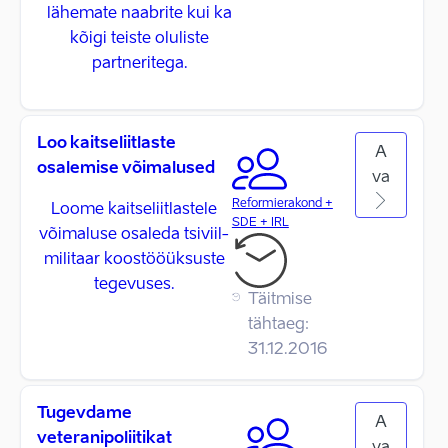
lähemate naabrite kui ka
kõigi teiste oluliste
partneritega.
Loo kaitseliitlaste
A
osalemise võimalused
va
Reformierakond +
Loome kaitseliitlastele
SDE + IRL
võimaluse osaleda tsiviil-
militaar koostööüksuste
tegevuses.
Täitmise
tähtaeg:
31.12.2016
Tugevdame
A
veteranipoliitikat