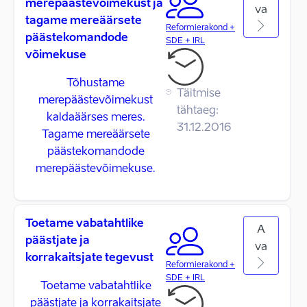
merepäästevõimekust ja
va
tagame mereäärsete
Reformierakond +
päästekomandode
SDE + IRL
võimekuse
Tõhustame
Täitmise
merepäästevõimekust
tähtaeg:
kaldaäärses meres.
31.12.2016
Tagame mereäärsete
päästekomandode
merepäästevõimekuse.
Toetame vabatahtlike
A
päästjate ja
va
korrakaitsjate tegevust
Reformierakond +
SDE + IRL
Toetame vabatahtlike
päästjate ja korrakaitsjate