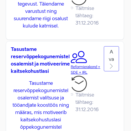
tegevust. Täiendame
Täitmise
varustust ning
tähtaeg:
suurendame riigi osalust
31.12.2016
kulude katmisel.
Tasustame
A
reservõppekogunemistel
va
osalemist ja motiveerime
Reformierakond +
kaitsekohustlasi
SDE + IRL
Tasustame
reservõppekogunemistel
Täitmise
osalemist valitsuse ja
tähtaeg:
tööandjate koostöös ning
31.12.2016
määras, mis motiveerib
kaitsekohustuslasi
õppekogunemistel