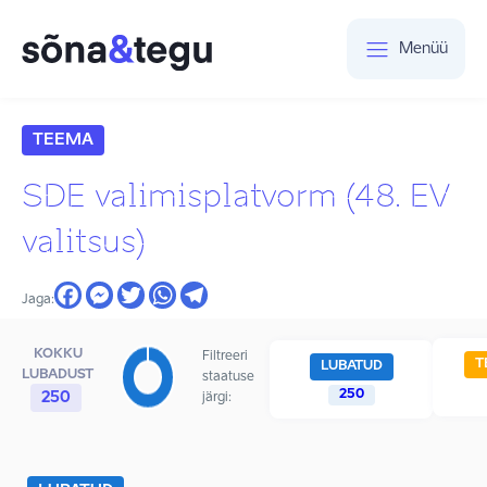
Menüü
TEEMA
SDE valimisplatvorm (48. EV
valitsus)
Jaga:
KOKKU
Filtreeri
T
LUBATUD
LUBADUST
staatuse
250
250
järgi: