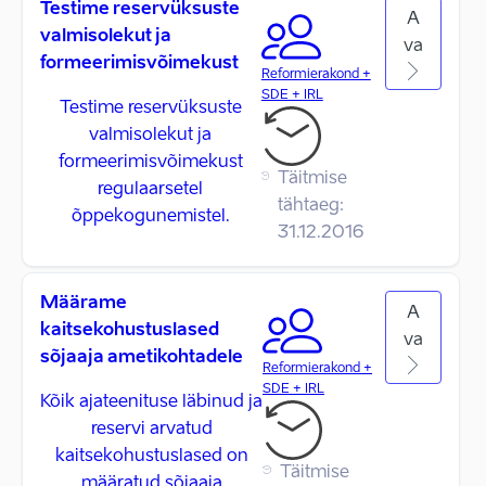
Testime reservüksuste
A
valmisolekut ja
va
formeerimisvõimekust
Reformierakond +
SDE + IRL
Testime reservüksuste
valmisolekut ja
formeerimisvõimekust
Täitmise
regulaarsetel
tähtaeg:
õppekogunemistel.
31.12.2016
Määrame
A
kaitsekohustuslased
va
sõjaaja ametikohtadele
Reformierakond +
SDE + IRL
Kõik ajateenituse läbinud ja
reservi arvatud
kaitsekohustuslased on
Täitmise
määratud sõjaaja