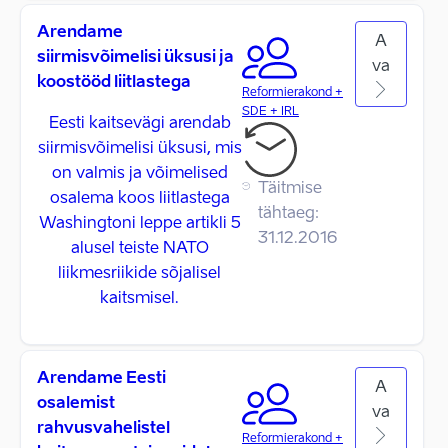
Arendame
A
siirmisvõimelisi üksusi ja
va
koostööd liitlastega
Reformierakond +
SDE + IRL
Eesti kaitsevägi arendab
siirmisvõimelisi üksusi, mis
on valmis ja võimelised
Täitmise
osalema koos liitlastega
tähtaeg:
Washingtoni leppe artikli 5
31.12.2016
alusel teiste NATO
liikmesriikide sõjalisel
kaitsmisel.
Arendame Eesti
A
osalemist
va
rahvusvahelistel
Reformierakond +