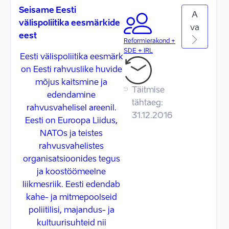
Seisame Eesti
A
välispoliitika eesmärkide
va
eest
Reformierakond +
SDE + IRL
Eesti välispoliitika eesmärk
on Eesti rahvuslike huvide
mõjus kaitsmine ja
Täitmise
edendamine
tähtaeg:
rahvusvahelisel areenil.
31.12.2016
Eesti on Euroopa Liidus,
NATOs ja teistes
rahvusvahelistes
organisatsioonides tegus
ja koostöömeelne
liikmesriik. Eesti edendab
kahe- ja mitmepoolseid
poliitilisi, majandus- ja
kultuurisuhteid nii