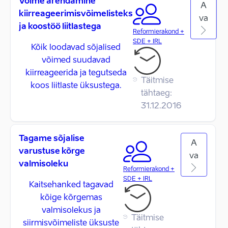
Võime arendamine
A
kiirreageerimisvõimelisteks
va
ja koostöö liitlastega
Reformierakond +
SDE + IRL
Kõik loodavad sõjalised
võimed suudavad
kiirreageerida ja tegutseda
Täitmise
koos liitlaste üksustega.
tähtaeg:
31.12.2016
Tagame sõjalise
A
varustuse kõrge
va
valmisoleku
Reformierakond +
SDE + IRL
Kaitsehanked tagavad
kõige kõrgemas
valmisolekus ja
Täitmise
siirmisvõimeliste üksuste