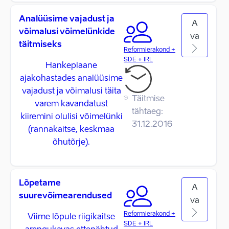
Analüüsime vajadust ja
A
võimalusi võimelünkide
va
täitmiseks
Reformierakond +
SDE + IRL
Hankeplaane
ajakohastades analüüsime
vajadust ja võimalusi täita
Täitmise
varem kavandatust
tähtaeg:
kiiremini olulisi võimelünki
31.12.2016
(rannakaitse, keskmaa
õhutõrje).
Lõpetame
A
suurevõimearendused
va
Reformierakond +
Viime lõpule riigikaitse
SDE + IRL