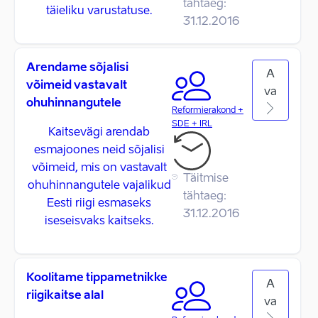
tähtaeg:
täieliku varustatuse.
31.12.2016
Arendame sõjalisi
A
võimeid vastavalt
va
ohuhinnangutele
Reformierakond +
SDE + IRL
Kaitsevägi arendab
esmajoones neid sõjalisi
võimeid, mis on vastavalt
Täitmise
ohuhinnangutele vajalikud
tähtaeg:
Eesti riigi esmaseks
31.12.2016
iseseisvaks kaitseks.
Koolitame tippametnikke
A
riigikaitse alal
va