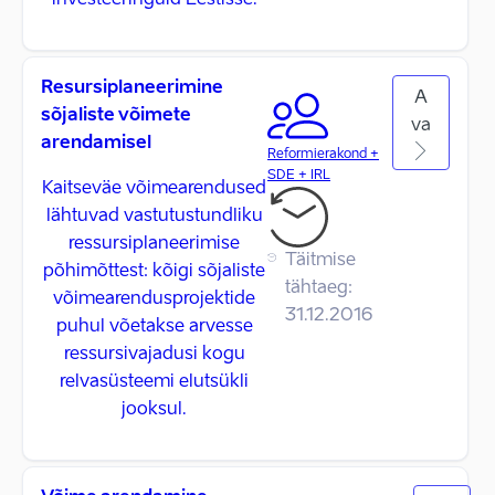
investeeringuid Eestisse.
Resursiplaneerimine
A
sõjaliste võimete
va
arendamisel
Reformierakond +
SDE + IRL
Kaitseväe võimearendused
lähtuvad vastutustundliku
ressursiplaneerimise
Täitmise
põhimõttest: kõigi sõjaliste
tähtaeg:
võimearendusprojektide
31.12.2016
puhul võetakse arvesse
ressursivajadusi kogu
relvasüsteemi elutsükli
jooksul.