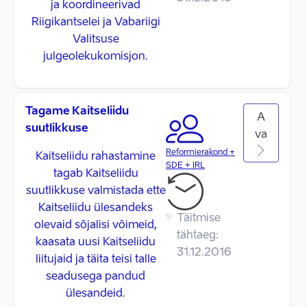
ja koordineerivad
Riigikantselei ja Vabariigi
Valitsuse
julgeolekukomisjon.
Tagame Kaitseliidu
A
suutlikkuse
va
Reformierakond +
Kaitseliidu rahastamine
SDE + IRL
tagab Kaitseliidu
suutlikkuse valmistada ette
Kaitseliidu ülesandeks
Täitmise
olevaid sõjalisi võimeid,
tähtaeg:
kaasata uusi Kaitseliidu
31.12.2016
liitujaid ja täita teisi talle
seadusega pandud
ülesandeid.