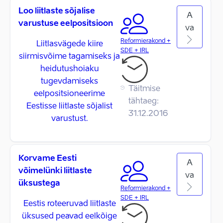
Loo liitlaste sõjalise
A
varustuse eelpositsioon
va
Reformierakond +
Liitlasvägede kiire
SDE + IRL
siirmisvõime tagamiseks ja
heidutushoiaku
tugevdamiseks
Täitmise
eelpositsioneerime
tähtaeg:
Eestisse liitlaste sõjalist
31.12.2016
varustust.
Korvame Eesti
A
võimelünki liitlaste
va
üksustega
Reformierakond +
SDE + IRL
Eestis roteeruvad liitlaste
üksused peavad eelkõige