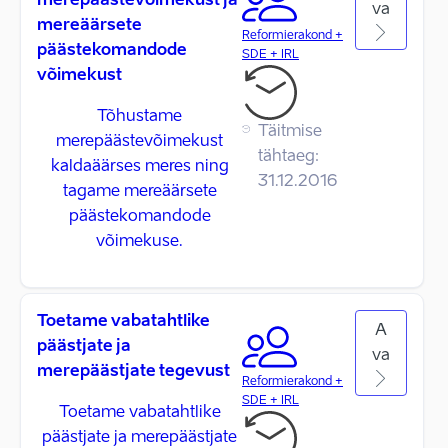
merepäästevõimekust ja
va
mereäärsete
Reformierakond +
päästekomandode
SDE + IRL
võimekust
Tõhustame
Täitmise
merepäästevõimekust
tähtaeg:
kaldaäärses meres ning
31.12.2016
tagame mereäärsete
päästekomandode
võimekuse.
Toetame vabatahtlike
A
päästjate ja
va
merepäästjate tegevust
Reformierakond +
SDE + IRL
Toetame vabatahtlike
päästjate ja merepäästjate