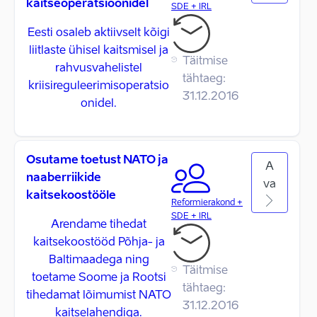
kaitseoperatsioonidel
SDE + IRL
Eesti osaleb aktiivselt kõigi
liitlaste ühisel kaitsmisel ja
Täitmise
rahvusvahelistel
tähtaeg:
kriisireguleerimisoperatsio
31.12.2016
onidel.
Osutame toetust NATO ja
A
naaberriikide
va
kaitsekoostööle
Reformierakond +
SDE + IRL
Arendame tihedat
kaitsekoostööd Põhja- ja
Baltimaadega ning
Täitmise
toetame Soome ja Rootsi
tähtaeg:
tihedamat lõimumist NATO
31.12.2016
kaitselahendiga.