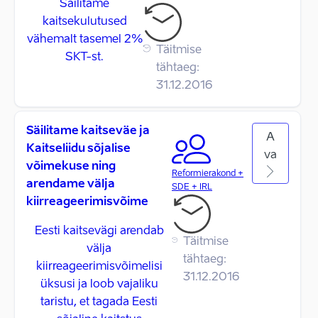
Säilitame
kaitsekulutused
vähemalt tasemel 2%
Täitmise
SKT-st.
tähtaeg:
31.12.2016
Säilitame kaitseväe ja
A
Kaitseliidu sõjalise
va
võimekuse ning
Reformierakond +
arendame välja
SDE + IRL
kiirreageerimisvõime
Eesti kaitsevägi arendab
Täitmise
välja
tähtaeg:
kiirreageerimisvõimelisi
31.12.2016
üksusi ja loob vajaliku
taristu, et tagada Eesti