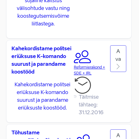
sõjaline kaitstus
välisohtude vastu ning
koostegutsemisvõime
liitlastega.
Kahekordistame politsei
A
eriüksuse K-komando
va
suurust ja parandame
Reformierakond +
koostööd
SDE + IRL
Kahekordistame politsei
eriüksuse K-komando
Täitmise
suurust ja parandame
tähtaeg:
eriüksuste koostööd.
31.12.2016
Tõhustame
A