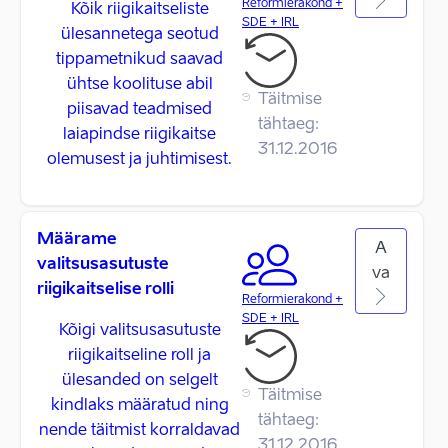
Reformierakond +
Kõik riigikaitseliste
SDE + IRL
ülesannetega seotud
tippametnikud saavad
ühtse koolituse abil
Täitmise
piisavad teadmised
tähtaeg:
laiapindse riigikaitse
31.12.2016
olemusest ja juhtimisest.
Määrame
A
valitsusasutuste
va
riigikaitselise rolli
Reformierakond +
SDE + IRL
Kõigi valitsusasutuste
riigikaitseline roll ja
ülesanded on selgelt
Täitmise
kindlaks määratud ning
tähtaeg:
nende täitmist korraldavad
31.12.2016