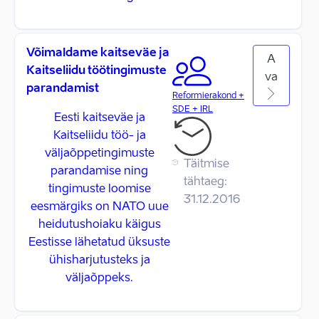
Võimaldame kaitseväe ja
A
Kaitseliidu töötingimuste
va
parandamist
Reformierakond +
SDE + IRL
Eesti kaitseväe ja
Kaitseliidu töö- ja
väljaõppetingimuste
Täitmise
parandamise ning
tähtaeg:
tingimuste loomise
31.12.2016
eesmärgiks on NATO uue
heidutushoiaku käigus
Eestisse lähetatud üksuste
ühisharjutusteks ja
väljaõppeks.