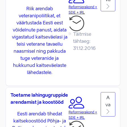
va
Reformierakond +
Riik arendab
SDE + IRL
veteranipoliitikat, et
väärtustada Eesti eest
võidelnute panust, aidata
Täitmise
vigastatud kaitseväelasi ja
tähtaeg:
teisi veterane tavaellu
31.12.2016
naasmisel ning pakkuda
tuge veteranide ja
hukkunud kaitseväelaste
lähedastele.
Toetame lahingugruppide
A
arendamist ja koostööd
va
Reformierakond +
Eesti arendab tihedat
SDE + IRL
kaitsekoostööd Põhja- ja