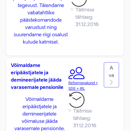
tegevust. Täiendame
Täitmise
vabatahtlike
tähtaeg:
päästekomandode
31.12.2016
varustust ning
suurendame riigi osalust
kulude katmisel.
Võimaldame
A
eripäästjatele ja
va
demineerijatele jääda
Reformierakond +
varasemale pensionile
SDE + IRL
Võimaldame
eripäästjatele ja
Täitmise
demineerijatele
tähtaeg:
võimaluse jääda
31.12.2016
varasemale pensionile.