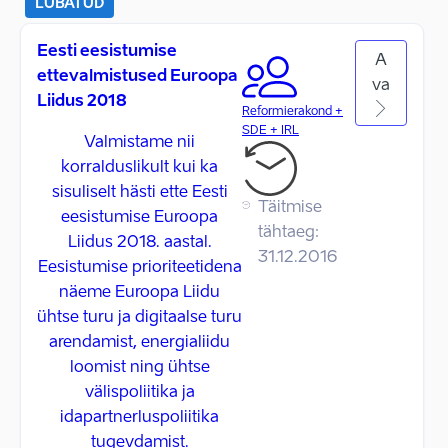
LUBATUD
Eesti eesistumise
A
ettevalmistused Euroopa
va
Liidus 2018
Reformierakond +
SDE + IRL
Valmistame nii
korralduslikult kui ka
sisuliselt hästi ette Eesti
Täitmise
eesistumise Euroopa
tähtaeg:
Liidus 2018. aastal.
31.12.2016
Eesistumise prioriteetidena
näeme Euroopa Liidu
ühtse turu ja digitaalse turu
arendamist, energialiidu
loomist ning ühtse
välispoliitika ja
idapartnerluspoliitika
tugevdamist.