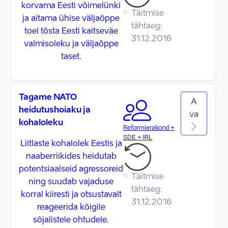
korvama Eesti võimelünki
Täitmise
ja aitama ühise väljaõppe
tähtaeg:
toel tõsta Eesti kaitseväe
31.12.2016
valmisoleku ja väljaõppe
taset.
Tagame NATO
A
heidutushoiaku ja
va
kohaloleku
Reformierakond +
SDE + IRL
Liitlaste kohalolek Eestis ja
naaberriikides heidutab
potentsiaalseid agressoreid
Täitmise
ning suudab vajaduse
tähtaeg:
korral kiiresti ja otsustavalt
31.12.2016
reageerida kõigile
sõjalistele ohtudele.