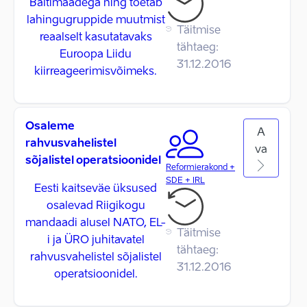
Baltimaadega ning toetab
lahingugruppide muutmist
Täitmise
reaalselt kasutatavaks
tähtaeg:
Euroopa Liidu
31.12.2016
kiirreageerimisvõimeks.
Osaleme
A
rahvusvahelistel
va
sõjalistel operatsioonidel
Reformierakond +
SDE + IRL
Eesti kaitseväe üksused
osalevad Riigikogu
mandaadi alusel NATO, EL-
Täitmise
i ja ÜRO juhitavatel
tähtaeg:
rahvusvahelistel sõjalistel
31.12.2016
operatsioonidel.