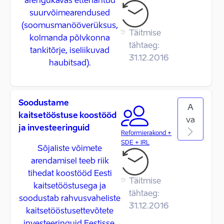
arengukavas ettenähtud
suurvõimearendused
(soomusmanööverüksus,
Täitmise
kolmanda põlvkonna
tähtaeg:
tankitõrje, iseliikuvad
31.12.2016
haubitsad).
Soodustame
A
kaitsetööstuse koostööd
va
ja investeeringuid
Reformierakond +
SDE + IRL
Sõjaliste võimete
arendamisel teeb riik
tihedat koostööd Eesti
Täitmise
kaitsetööstusega ja
tähtaeg:
soodustab rahvusvaheliste
31.12.2016
kaitsetööstusettevõtete