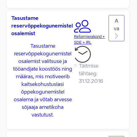
Tasustame
A
reservõppekogunemistel
va
osalemist
Reformierakond +
SDE + IRL
Tasustame
reservõppekogunemistel
osalemist valitsuse ja
Täitmise
tööandjate koostöös ning
tähtaeg:
määras, mis motiveerib
31.12.2016
kaitsekohustuslasi
õppekogunemistel
osalema ja võtab arvesse
sõjaaja ametikoha
vastutust.