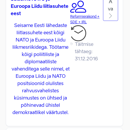
A
Euroopa Liidu liitlasuhete
va
eest
Reformierakond +
SDE + IRL
Seisame Eesti lähedaste
liitlassuhete eest kõigi
NATO ja Euroopa Liidu
Täitmise
liikmesriikidega. Töötame
tähtaeg:
kõigi poliitiliste ja
31.12.2016
diplomaatiliste
vahenditega selle nimel, et
Euroopa Liidu ja NATO
positsioonid olulistes
rahvusvahelistes
küsimustes on ühtsed ja
põhinevad ühistel
demokraatlikel väärtustel.