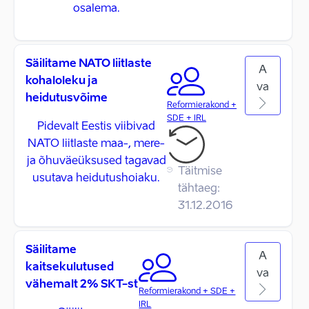
osalema.
Säilitame NATO liitlaste
A
kohaloleku ja
va
heidutusvõime
Reformierakond +
SDE + IRL
Pidevalt Eestis viibivad
NATO liitlaste maa-, mere-
ja õhuväeüksused tagavad
Täitmise
usutava heidutushoiaku.
tähtaeg:
31.12.2016
Säilitame
A
kaitsekulutused
va
vähemalt 2% SKT-st
Reformierakond + SDE +
IRL