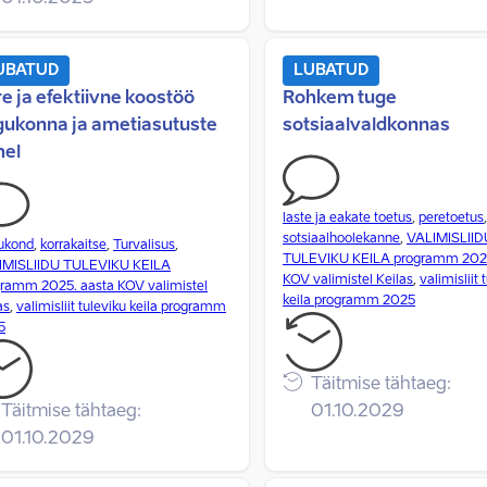
UBATUD
LUBATUD
re ja efektiivne koostöö
Rohkem tuge
gukonna ja ametiasutuste
sotsiaalvaldkonnas
hel
laste ja eakate toetus
,
peretoetus
,
sotsiaalhoolekanne
,
VALIMISLIID
ukond
,
korrakaitse
,
Turvalisus
,
TULEVIKU KEILA programm 2025
IMISLIIDU TULEVIKU KEILA
KOV valimistel Keilas
,
valimisliit 
ramm 2025. aasta KOV valimistel
keila programm 2025
as
,
valimisliit tuleviku keila programm
5
Täitmise tähtaeg:
Täitmise tähtaeg:
01.10.2029
01.10.2029