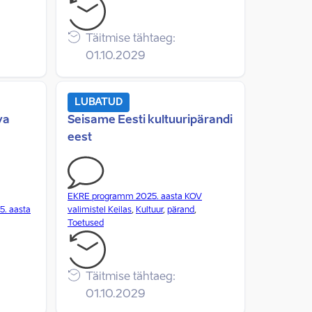
Täitmise tähtaeg:
01.10.2029
LUBATUD
va
Seisame Eesti kultuuripärandi
eest
EKRE programm 2025. aasta KOV
. aasta
valimistel Keilas
,
Kultuur
,
pärand
,
Toetused
Täitmise tähtaeg:
01.10.2029