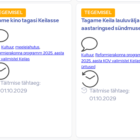
EGEMISEL
TEGEMISEL
me kino tagasi Keilasse
Tagame Keila lauluvälj
aastaringsed sündmus
,
Kultuur
,
meelelahutus
,
ormierakonna programm 2025. aasta
Kultuur
,
Reformierakonna progr
valimistel Keilas
2025. aasta KOV valimistel Keila
üritused
Täitmise tähtaeg:
01.10.2029
Täitmise tähtaeg:
01.10.2029