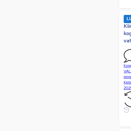
jahtumisaeg
ametkonnad
L
ametnike koolitus
Kii
Ametnike tegevus pärast ametist
ko
lahkumist
va
Ametnike töö
ametnike vastutus
ametnike vastuvõtt
Kog
VAL
ametnikud
prog
analüüs
Keil
202
andekus
andmebaasid
andmed
andmekaitse
andmekogumine