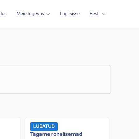
adus
Meie tegevus
Logi sisse
Eesti
LUBATUD
Tagame rohelisemad