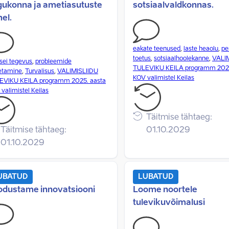
gukonna ja ametiasutuste
sotsiaalvaldkonnas.
el.
eakate teenused
,
laste heaolu
,
pe
toetus
,
sotsiaalhoolekanne
,
VALI
tsei tegevus
,
probleemide
TULEVIKU KEILA programm 2025
etamine
,
Turvalisus
,
VALIMISLIIDU
KOV valimistel Keilas
EVIKU KEILA programm 2025. aasta
valimistel Keilas
Täitmise tähtaeg:
Täitmise tähtaeg:
01.10.2029
01.10.2029
UBATUD
LUBATUD
odustame innovatsiooni
Loome noortele
tulevikuvõimalusi