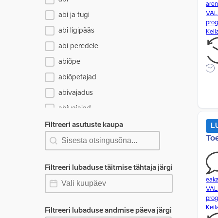
are
VAL
abi ja tugi
prog
abi ligipääs
Keil
abi peredele
abiõpe
abiõpetajad
abivajadus
abivajajad
administratsioon
Filtreeri asutuste kaupa
L
Filtreeri asutuste kaupa
Filtreeri asutuste kaupa
To
Afganistani kriis
ahiküte
Filtreeri lubaduse täitmise tähtaja järgi
AI
Filtreeri lubaduse täitmise tähtaja järgi
Filtreeri lubaduse täitmise tähtaja järgi
eak
aiandamine
VAL
prog
aiandus
Keil
Filtreeri lubaduse andmise päeva järgi
aineõpetajad