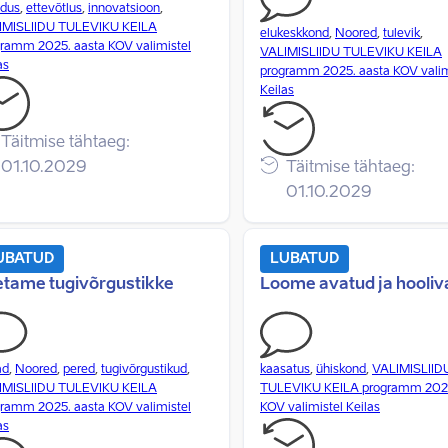
ndus
,
ettevõtlus
,
innovatsioon
,
IMISLIIDU TULEVIKU KEILA
elukeskkond
,
Noored
,
tulevik
,
ramm 2025. aasta KOV valimistel
VALIMISLIIDU TULEVIKU KEILA
as
programm 2025. aasta KOV valim
Keilas
Täitmise tähtaeg:
01.10.2029
Täitmise tähtaeg:
01.10.2029
UBATUD
LUBATUD
etame tugivõrgustikke
Loome avatud ja hooliva
ad
,
Noored
,
pered
,
tugivõrgustikud
,
kaasatus
,
ühiskond
,
VALIMISLIID
IMISLIIDU TULEVIKU KEILA
TULEVIKU KEILA programm 2025
ramm 2025. aasta KOV valimistel
KOV valimistel Keilas
as