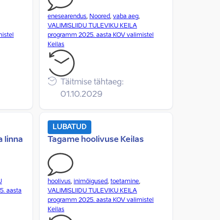
enesearendus
,
Noored
,
vaba aeg
,
VALIMISLIIDU TULEVIKU KEILA
istel
programm 2025. aasta KOV valimistel
Keilas
Täitmise tähtaeg:
01.10.2029
LUBATUD
 linna
Tagame hoolivuse Keilas
U
hoolivus
,
inimõigused
,
toetamine
,
. aasta
VALIMISLIIDU TULEVIKU KEILA
programm 2025. aasta KOV valimistel
Keilas