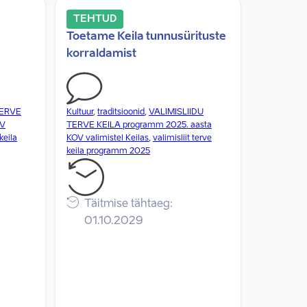
TEHTUD
Toetame Keila tunnusürituste
korraldamist
TERVE
Kultuur
,
traditsioonid
,
VALIMISLIIDU
OV
TERVE KEILA programm 2025. aasta
keila
KOV valimistel Keilas
,
valimisliit terve
keila programm 2025
Täitmise tähtaeg:
01.10.2029