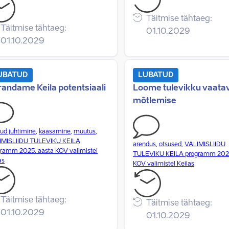
Täitmise tähtaeg:
Täitmise tähtaeg:
01.10.2029
01.10.2029
UBATUD
LUBATUD
andame Keila potentsiaali
Loome tulevikku vaata
mõtlemise
ud juhtimine
,
kaasamine
,
muutus
,
IMISLIIDU TULEVIKU KEILA
arendus
,
otsused
,
VALIMISLIIDU
ramm 2025. aasta KOV valimistel
TULEVIKU KEILA programm 2025
as
KOV valimistel Keilas
Täitmise tähtaeg:
Täitmise tähtaeg:
01.10.2029
01.10.2029