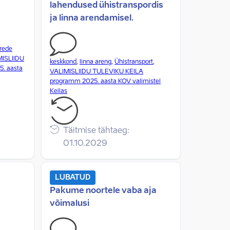
lahendused ühistranspordis
ja linna arendamisel.
rede
MISLIIDU
keskkond
,
linna areng
,
Ühistransport
,
. aasta
VALIMISLIIDU TULEVIKU KEILA
programm 2025. aasta KOV valimistel
Keilas
Täitmise tähtaeg:
01.10.2029
LUBATUD
Pakume noortele vaba aja
võimalusi