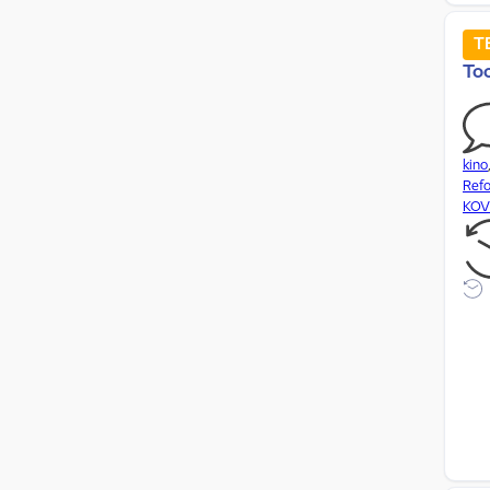
ajaloomälestised
T
ajalugu
Too
Ajateenistus
Akkeküla
kino
aktiivne elu
Ref
aktiivne eluviis
KOV 
aktiivne osalus
aktiivne puhkus
aktiivne turism
Aktsiisid
algatused
algkool
alkoholi müük
alkoholi poliitika