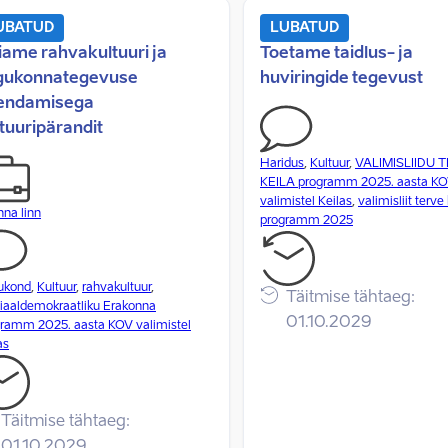
UBATUD
LUBATUD
iame rahvakultuuri ja
Toetame taidlus- ja
gukonnategevuse
huviringide tegevust
endamisega
tuuripärandit
Haridus
,
Kultuur
,
VALIMISLIIDU 
KEILA programm 2025. aasta K
valimistel Keilas
,
valimisliit terve 
inna linn
programm 2025
ukond
,
Kultuur
,
rahvakultuur
,
Täitmise tähtaeg:
iaaldemokraatliku Erakonna
01.10.2029
ramm 2025. aasta KOV valimistel
as
Täitmise tähtaeg:
01.10.2029