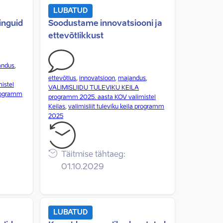
LUBATUD
inguid
Soodustame innovatsiooni ja
ettevõtlikkust
andus
,
ettevõtlus
,
innovatsioon
,
majandus
,
istel
VALIMISLIIDU TULEVIKU KEILA
 programm
programm 2025. aasta KOV valimistel
Keilas
,
valimisliit tuleviku keila programm
2025
Täitmise tähtaeg:
01.10.2029
LUBATUD