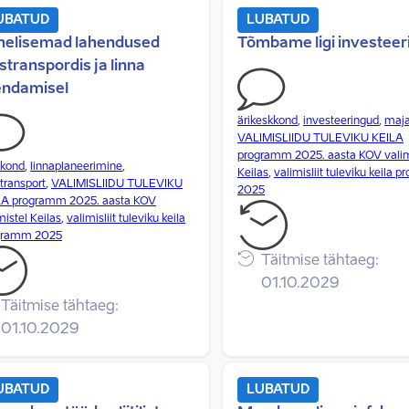
UBATUD
LUBATUD
helisemad lahendused
Tõmbame ligi investeer
stranspordis ja linna
endamisel
ärikeskkond
,
investeeringud
,
maj
VALIMISLIIDU TULEVIKU KEILA
programm 2025. aasta KOV valim
kkond
,
linnaplaneerimine
,
Keilas
,
valimisliit tuleviku keila
transport
,
VALIMISLIIDU TULEVIKU
2025
LA programm 2025. aasta KOV
mistel Keilas
,
valimisliit tuleviku keila
gramm 2025
Täitmise tähtaeg:
01.10.2029
Täitmise tähtaeg:
01.10.2029
UBATUD
LUBATUD