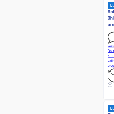
L
andmeside
Ro
andmevahetus
ühi
Andrus Ansipi esimese valitsuse
ar
koalitsioonileping (44. EV valitsus)
Andrus Ansipi kolmanda valitsuse
koalitsioonileping (46. EV valitsus)
kes
Andrus Ansipi kolmanda valitsuse
Ühis
tegevusprogramm (46. EV valitsus)
KEI
vali
Andrus Ansipi kolmas valitsus
pro
tegevusprogramm aastateks 2011-
2014
apteegiteenus
apteegiteenused
apteekide kättesaadavus
arendajad
L
arendamine