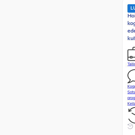
L
alkoholimüük
Ho
allasutused
ko
alternatiivenergia
ed
alternatiivmeditsiin
kul
alus- ja keskharidus
alusharidus
Tall
Ämari sõjaväelinnakus lahing- ja
laskemoona tootmine
ametiasutused
Kog
ametikohtade määramine
Sots
prog
ametikohtade taastamine
Keil
ametikohtade täitmine
ametikohtade vähendamine
Ametist lahkunud riigiteenistujate