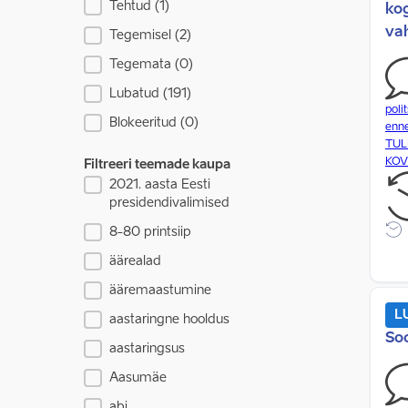
Tehtud
(1)
ko
vah
Tegemisel
(2)
Tegemata
(0)
Lubatud
(191)
poli
Blokeeritud
(0)
enn
TUL
KOV 
Filtreeri teemade kaupa
2021. aasta Eesti
Filtreeri teemade kaupa
presidendivalimised
8-80 printsiip
äärealad
ääremaastumine
L
aastaringne hooldus
So
aastaringsus
Aasumäe
abi