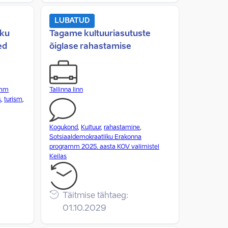
LUBATUD
aku
Tagame kultuuriasutuste
ed
õiglase rahastamise
amm
Tallinna linn
s
,
turism
,
Kogukond
,
Kultuur
,
rahastamine
,
Sotsiaaldemokraatliku Erakonna
programm 2025. aasta KOV valimistel
Keilas
Täitmise tähtaeg:
01.10.2029