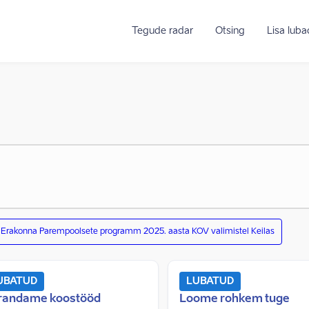
Tegude radar
Otsing
Lisa lub
Erakonna Parempoolsete programm 2025. aasta KOV valimistel Keilas
UBATUD
LUBATUD
randame koostööd
Loome rohkem tuge