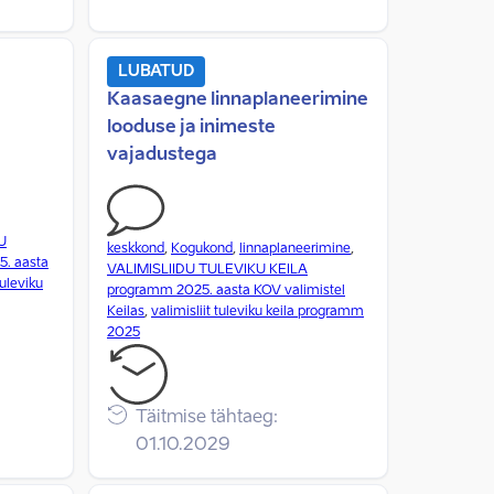
LUBATUD
Kaasaegne linnaplaneerimine
looduse ja inimeste
vajadustega
U
keskkond
,
Kogukond
,
linnaplaneerimine
,
. aasta
VALIMISLIIDU TULEVIKU KEILA
tuleviku
programm 2025. aasta KOV valimistel
Keilas
,
valimisliit tuleviku keila programm
2025
Täitmise tähtaeg:
01.10.2029