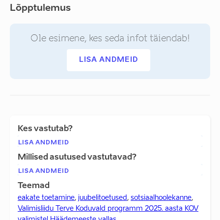
Lõpptulemus
Ole esimene, kes seda infot täiendab!
LISA ANDMEID
Kes vastutab?
LISA ANDMEID
Millised asutused vastutavad?
LISA ANDMEID
Teemad
eakate toetamine
,
juubelitoetused
,
sotsiaalhoolekanne
,
Valimisliidu Terve Koduvald programm 2025. aasta KOV
valimistel Häädemeeste vallas