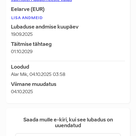
Eelarve (EUR)
LISA ANDMEID
Lubaduse andmise kuupäev
19.09.2025
Täitmise tähtaeg
01.10.2029
Loodud
Alar Mik
,
04.10.2025 03:58
Viimane muudatus
04.10.2025
Saada mulle e-kiri, kui see lubadus on
uuendatud