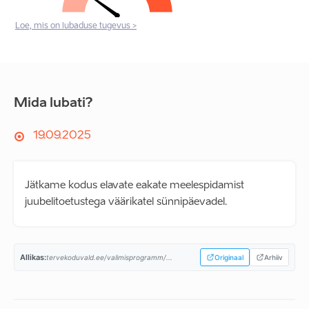
Loe, mis on lubaduse tugevus >
Mida lubati?
19.09.2025
Jätkame kodus elavate eakate meelespidamist
juubelitoetustega väärikatel sünnipäevadel.
Allikas:
tervekoduvald.ee/valimisprogramm/...
Originaal
Arhiiv