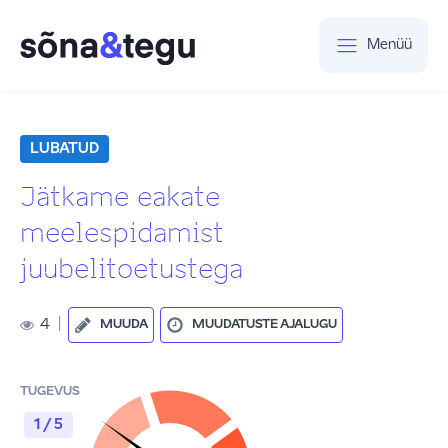
Menüü
LUBATUD
Jätkame eakate
meelespidamist
juubelitoetustega
4
|
MUUDA
MUUDATUSTE AJALUGU
TUGEVUS
1 / 5