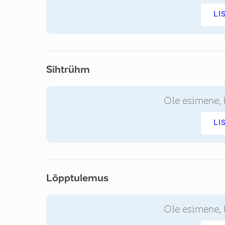
LI
Sihtrühm
Ole esimene, 
LI
Lõpptulemus
Ole esimene, 