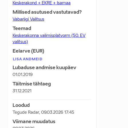
Keskerakond + EKRE + Isamaa
Millised asutused vastutavad?
Vabariigi Valitsus
Teemad
Keskerakonna valimisplatvorm (50. EV
valitsus)
Eelarve (EUR)
LISA ANDMEID
Lubaduse andmise kuupäev
01.01.2019
Täitmise tähtaeg
31.12.2021
Loodud
Tegude Radar
,
09.03.2026 17:45
Viimane muudatus