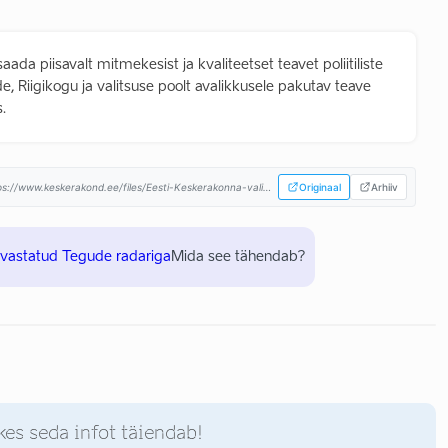
ada piisavalt mitmekesist ja kvaliteetset teavet poliitiliste
, Riigikogu ja valitsuse poolt avalikkusele pakutav teave
.
web.archive.org/web/20190618203652/https://www.keskerakond.ee/files/Eesti-Keskerakonna-valimisplatvorm-Riigikogu-2019-valimistel.pdf...
Originaal
Arhiiv
uvastatud Tegude radariga
Mida see tähendab?
kes seda infot täiendab!