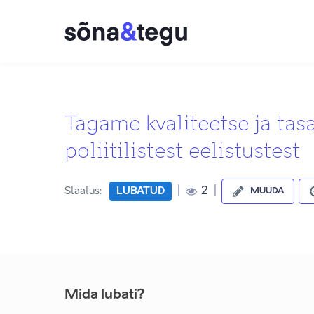
Tagame kvaliteetse ja tas
poliitilistest eelistustest
|
|
2
Staatus:
LUBATUD
MUUDA
Mida lubati?