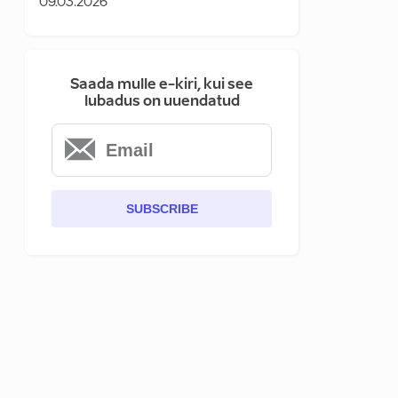
09.03.2026
Saada mulle e-kiri, kui see
lubadus on uuendatud
SUBSCRIBE