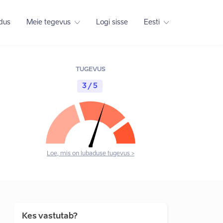
adus
Meie tegevus
Logi sisse
Eesti
TUGEVUS
3 / 5
Loe, mis on lubaduse tugevus >
Kes vastutab?