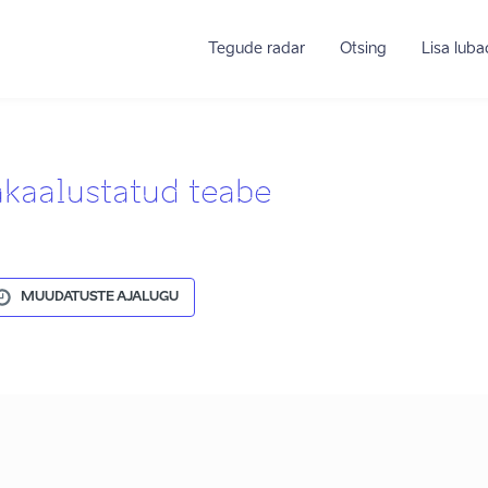
Tegude radar
Otsing
Lisa lub
akaalustatud teabe
MUUDATUSTE AJALUGU