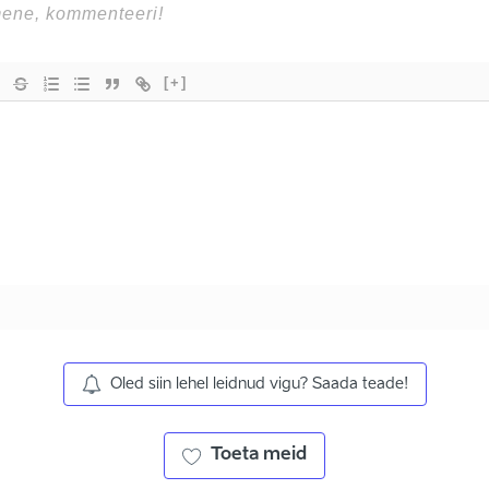
[+]
Oled siin lehel leidnud vigu? Saada teade!
Toeta meid