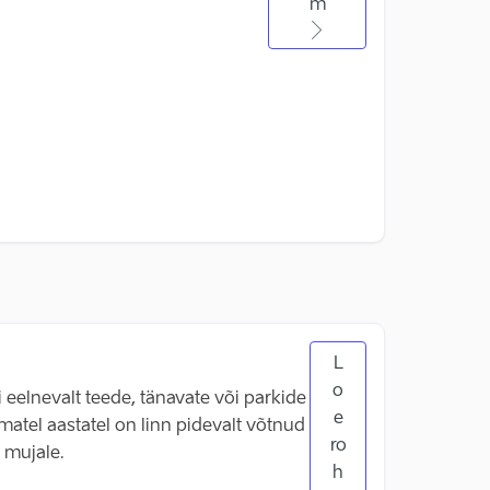
m
L
o
eelnevalt teede, tänavate või parkide
e
matel aastatel on linn pidevalt võtnud
ro
 mujale.
h