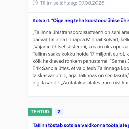
Täitmise tähtaeg: 07.08.2026
Kõlvart: "Õige aeg teha koostööd ühise üh
„Tallinna ühistranspordisüsteemi on seni are
päeval Tallinna linnapea Mihhail Kõlvart, k
„Vajame ühtset süsteemi, kus on üks operaato
Tallinn saaks kokku hoida 17 miljonit eurot, 
kõik hakkavad rohkem panustama. “Samas 30 p
Erik Sandla ütles, et vald teeb Tallinnaga ko
täiskasvanutele, aga Tallinnas on see tasuta,
riigi tasandil. „Arutatakse alates trammist k
TEHTUD
2
Tallinn tõstab sotsiaalvaldkonna töötajate