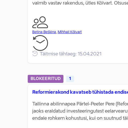
valmib vastav rakendus, ütles Kõlvart. Otsus
Betina Beškina
,
Mihhail Kõlvart
Täitmise tähtaeg: 15.04.2021
BLOKEERITUD
1
Reformierakond kavatseb tühistada endise 
Tallinna abilinnapea Pärtel-Peeter Pere (Ref
jaoks eraldatud investeeringutest eelarvearu
endale rohkem kohustusi, kui on suutnud täit