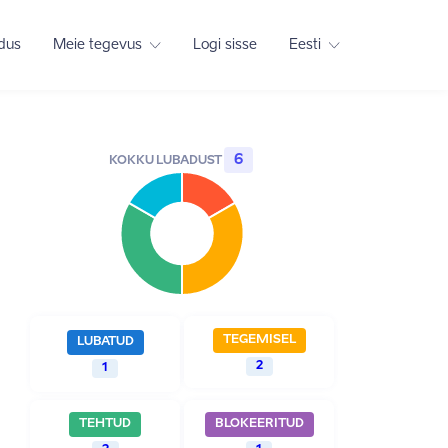
adus
Meie tegevus
Logi sisse
Eesti
6
KOKKU LUBADUST
TEGEMISEL
LUBATUD
2
1
TEHTUD
BLOKEERITUD