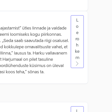
L
o
ajastamist“ ütles linnade ja valdade
e
steemi loomiseks kogu piirkonnas.
ro
 „Seda saab saavutada riigi osalusel.
h
nud kokkulepe omavalitsuste vahel, et
ke
linna,“ lausus ta. Harku vallavanem
m
t Harjumaal on pilet tasuline
anspordiühenduste küsimus on üleval
asi koos teha,“ sõnas ta.
L