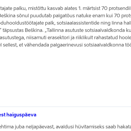
tajate palku, mistõttu kasvab alates 1. märtsist 70 protsendil
na Beškina sõnul puudutab palgatõus natuke enam kui 70 prot
duhooldustöötajate palk, sotsiaalassistentide ning linna hall
“ täpsustas Beškina. „Tallinna asutuste sotsiaalvaldkonda
sutustega, niisamuti erasektori ja riiklikult rahastatud ho
 sellest, et vähendada palgaerinevusi sotsiaalvaldkonna töö
mest haiguspäeva
ma juba neljapäevast, avaldusi hüvitamiseks saab hakata esi