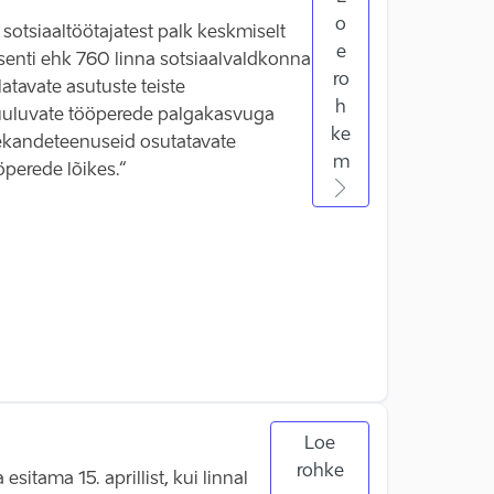
o
 sotsiaaltöötajatest palk keskmiselt
e
senti ehk 760 linna sotsiaalvaldkonna
ro
atavate asutuste teiste
h
 kuuluvate tööperede palgakasvuga
ke
olekandeteenuseid osutatavate
m
perede lõikes.“
Loe
rohke
tama 15. aprillist, kui linnal