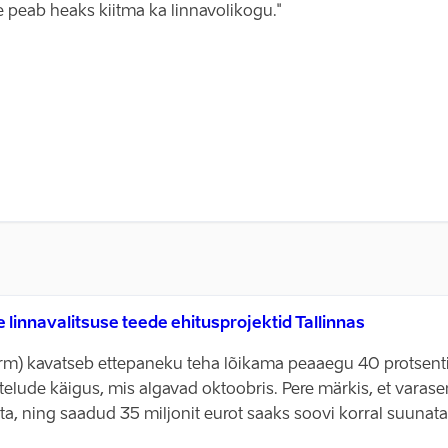
e peab heaks kiitma ka linnavolikogu."
linnavalitsuse teede ehitusprojektid Tallinnas
orm) kavatseb ettepaneku teha lõikama peaaegu 40 protsenti 
telude käigus, mis algavad oktoobris. Pere märkis, et varase
a, ning saadud 35 miljonit eurot saaks soovi korral suunata