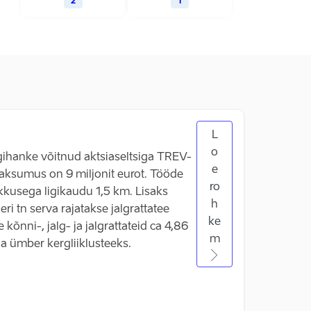
2
1
L
o
igihanke võitnud aktsiaseltsiga TREV-
e
aksumus on 9 miljonit eurot. Tööde
ro
kkusega ligikaudu 1,5 km. Lisaks
h
ri tn serva rajatakse jalgrattatee
ke
kõnni-, jalg- ja jalgrattateid ca 4,86
m
da ümber kergliiklusteeks.