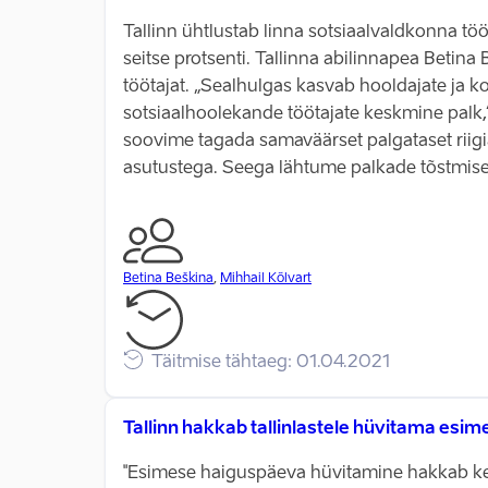
Tallinn ühtlustab linna sotsiaalvaldkonna töö
seitse protsenti. Tallinna abilinnapea Beti
töötajat. „Sealhulgas kasvab hooldajate ja ko
sotsiaalhoolekande töötajate keskmine palk,
soovime tagada samaväärset palgataset riigia
asutustega. Seega lähtume palkade tõstmisel
Betina Beškina
,
Mihhail Kõlvart
Täitmise tähtaeg: 01.04.2021
Tallinn hakkab tallinlastele hüvitama esi
"Esimese haiguspäeva hüvitamine hakkab kehti