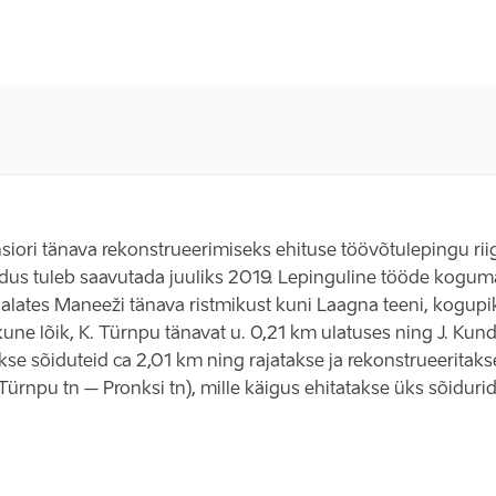
onsiori tänava rekonstrueerimiseks ehituse töövõtulepingu ri
idus tuleb saavutada juuliks 2019. Lepinguline tööde kogum
 alates Maneeži tänava ristmikust kuni Laagna teeni, kogupi
ne lõik, K. Türnpu tänavat u. 0,21 km ulatuses ning J. Kunde
se sõiduteid ca 2,01 km ning rajatakse ja rekonstrueeritakse 
(Türnpu tn – Pronksi tn), mille käigus ehitatakse üks sõiduri