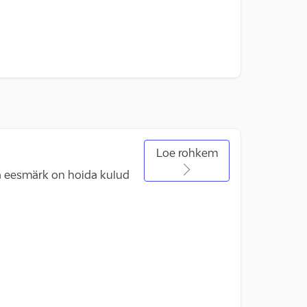
Loe rohkem
nna eesmärk on hoida kulud