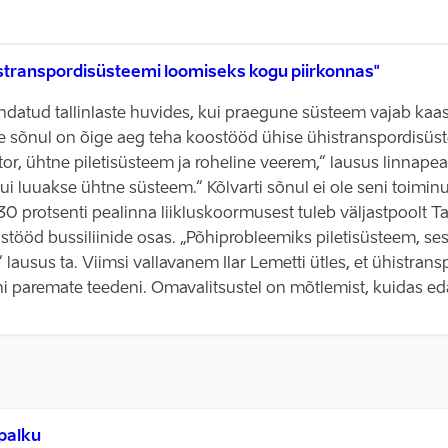
istranspordisüsteemi loomiseks kogu piirkonnas"
ndatud tallinlaste huvides, kui praegune süsteem vajab kaas
elle sõnul on õige aeg teha koostööd ühise ühistranspordisü
r, ühtne piletisüsteem ja roheline veerem,“ lausus linnapea.
kui luuakse ühtne süsteem.“ Kõlvarti sõnul ei ole seni toimi
rotsenti pealinna liikluskoormusest tuleb väljastpoolt Tal
ostööd bussiliinide osas. „Põhiprobleemiks piletisüsteem, ses
“ lausus ta. Viimsi vallavanem Ilar Lemetti ütles, et ühistr
uni paremate teedeni. Omavalitsustel on mõtlemist, kuidas ed
 palku