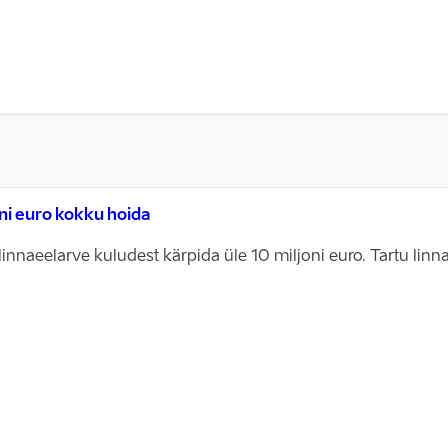
oni euro kokku hoida
 linnaeelarve kuludest kärpida üle 10 miljoni euro. Tartu li