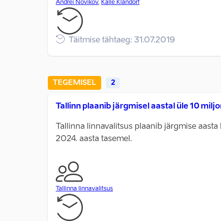
Andrei Novikov
,
Kalle Klandorf
Täitmise tähtaeg: 31.07.2019
TEGEMISEL
2
Tallinn plaanib järgmisel aastal üle 10 milj
Tallinna linnavalitsus plaanib järgmise aasta
2024. aasta tasemel.
Tallinna linnavalitsus