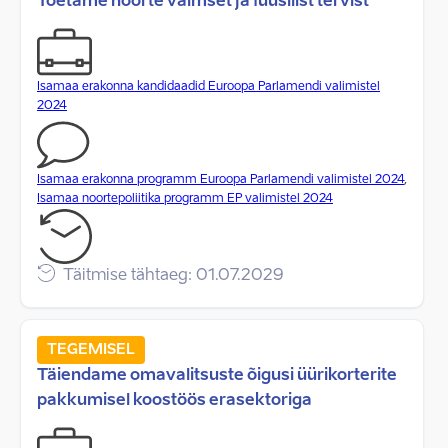
Toetame noorte vaimset ja füüsilist tervist
Isamaa erakonna kandidaadid Euroopa Parlamendi valimistel
2024
Isamaa erakonna programm Euroopa Parlamendi valimistel 2024
,
Isamaa noortepoliitika programm EP valimistel 2024
Täitmise tähtaeg: 01.07.2029
TEGEMISEL
Täiendame omavalitsuste õigusi üürikorterite
pakkumisel koostöös erasektoriga