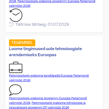
2024
,
Parempoolsete erakonna programm Euroopa Parlamendi
valimistel 2024
Täitmise tähtaeg: 01.07.2029
TEGEMISEL
Loome tingimused uute tehnoloogiate
arendamiseks Euroopas
Parempoolsete erakonna kandidaadid Euroopa Parlamendi
valimistel 2024
Parempoolsete erakonna programm Euroopa Parlamendi
valimistel 2024
,
Parempoolsete erakonna tehnoloogia ja
innovatsiooni programm EP valimistel 2024