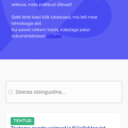
sellesse, mida poliitikud ütlevad!
Sellel lehel leiad kõik lubadused, mis leiti meie
tehnoloogia abil.
Kui soovid rohkem teada, külastage palun
dokumentatsiooni
Githubis
.
Otsing
TEHTUD