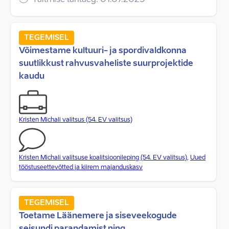
Täitmise tähtaeg: 01.07.2029
TEGEMISEL
Võimestame kultuuri- ja spordivaldkonna
suutlikkust rahvusvaheliste suurprojektide
kaudu
Kristen Michali valitsus (54. EV valitsus)
Kristen Michali valitsuse koalitsioonileping (54. EV valitsus)
,
Uued
tööstuseettevõtted ja kiirem majanduskasv
TEGEMISEL
Toetame Läänemere ja siseveekogude