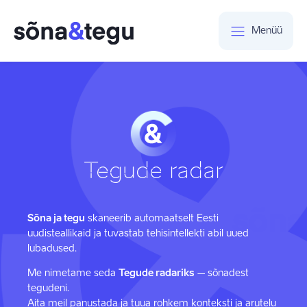
Menüü
Tegude radar
Sõna ja tegu
skaneerib automaatselt Eesti
uudisteallikaid ja tuvastab tehisintellekti abil uued
lubadused.
Me nimetame seda
Tegude radariks
– sõnadest
tegudeni.
Aita meil panustada ja tuua rohkem konteksti ja arutelu