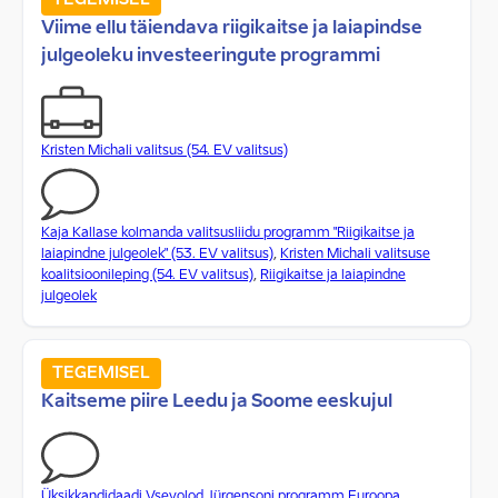
TEGEMISEL
Viime ellu täiendava riigikaitse ja laiapindse
julgeoleku investeeringute programmi
Kristen Michali valitsus (54. EV valitsus)
Kaja Kallase kolmanda valitsusliidu programm "Riigikaitse ja
laiapindne julgeolek" (53. EV valitsus)
,
Kristen Michali valitsuse
koalitsioonileping (54. EV valitsus)
,
Riigikaitse ja laiapindne
julgeolek
TEGEMISEL
Kaitseme piire Leedu ja Soome eeskujul
Üksikkandidaadi Vsevolod Jürgensoni programm Euroopa