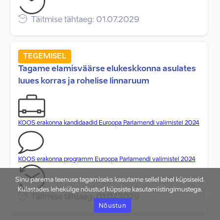
Täitmise tähtaeg: 01.07.2029
TEGEMISEL
Tagame elamisväärse elukeskkonna asulates
luues korras ja rohelise linnaruum
KOOS erakonna kandidaadid Euroopa Parlamendi valimistel 2024
KOOS erakonna programm Euroopa Parlamendi valimistel 2024
Sinu parema teenuse tagamiseks kasutame sellel lehel küpsiseid.
Külastades lehekülge nõustud küpsiste kasutamistingimustega.
Täitmise tähtaeg: 01.07.2029
Nõustun