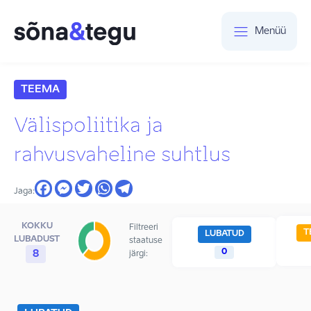
Menüü
TEEMA
Välispoliitika ja
rahvusvaheline suhtlus
Jaga:
KOKKU
Filtreeri
T
LUBATUD
LUBADUST
staatuse
0
8
järgi: