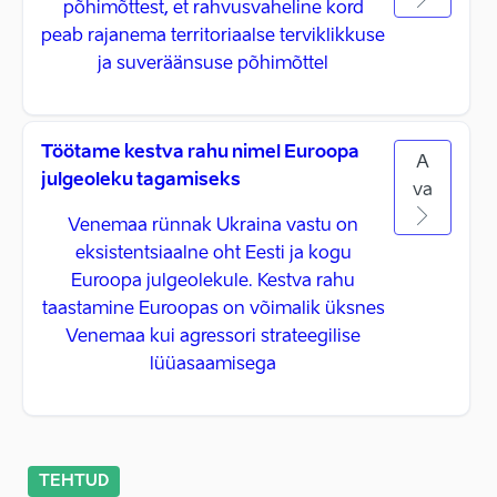
põhimõttest, et rahvusvaheline kord
peab rajanema territoriaalse terviklikkuse
ja suveräänsuse põhimõttel
Töötame kestva rahu nimel Euroopa
A
julgeoleku tagamiseks
va
Venemaa rünnak Ukraina vastu on
eksistentsiaalne oht Eesti ja kogu
Euroopa julgeolekule. Kestva rahu
taastamine Euroopas on võimalik üksnes
Venemaa kui agressori strateegilise
lüüasaamisega
TEHTUD