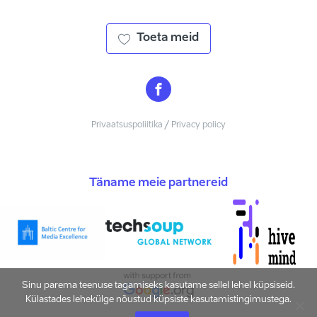
Toeta meid
Privaatsuspoliitika / Privacy policy
Täname meie partnereid
Sinu parema teenuse tagamiseks kasutame sellel lehel küpsiseid.
Külastades lehekülge nõustud küpsiste kasutamistingimustega.