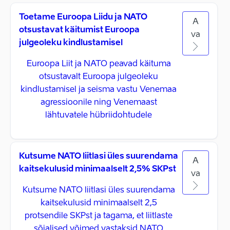
Toetame Euroopa Liidu ja NATO
A
otsustavat käitumist Euroopa
va
julgeoleku kindlustamisel
Euroopa Liit ja NATO peavad käituma
otsustavalt Euroopa julgeoleku
kindlustamisel ja seisma vastu Venemaa
agressioonile ning Venemaast
lähtuvatele hübriidohtudele
Kutsume NATO liitlasi üles suurendama
A
kaitsekulusid minimaalselt 2,5% SKPst
va
Kutsume NATO liitlasi üles suurendama
kaitsekulusid minimaalselt 2,5
protsendile SKPst ja tagama, et liitlaste
sõjalised võimed vastaksid NATO