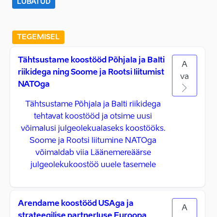
LUBATUD
TEGEMISEL
Tähtsustame koostööd Põhjala ja Balti
A
riikidega ning Soome ja Rootsi liitumist
va
NATOga
Tähtsustame Põhjala ja Balti riikidega
tehtavat koostööd ja otsime uusi
võimalusi julgeolekualaseks koostööks.
Soome ja Rootsi liitumine NATOga
võimaldab viia Läänemereäärse
julgeolekukoostöö uuele tasemele
Arendame koostööd USAga ja
A
strateegilise partnerluse Euroopa