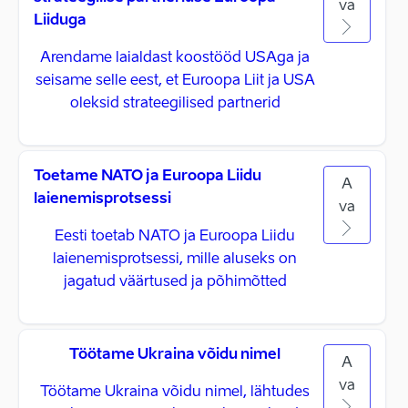
va
Liiduga
Arendame laialdast koostööd USAga ja
seisame selle eest, et Euroopa Liit ja USA
oleksid strateegilised partnerid
Toetame NATO ja Euroopa Liidu
A
laienemisprotsessi
va
Eesti toetab NATO ja Euroopa Liidu
laienemisprotsessi, mille aluseks on
jagatud väärtused ja põhimõtted
Töötame Ukraina võidu nimel
A
va
Töötame Ukraina võidu nimel, lähtudes