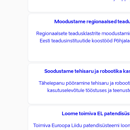
Moodustame regionaalsed teadu
Regionaalsete teadusklastrite moodustami
Eesti teadusinstituutide koostööd Põhjala
Soodustame tehisaru ja robootika ka
Tähelepanu pööramine tehisaru ja roboot
kasutuselevõtule tööstuses ja teenus
Loome toimiva EL patendisü
Toimiva Euroopa Liidu patendisüsteemi loo