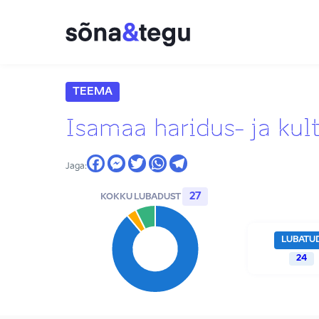
TEEMA
Isamaa haridus- ja ku
Jaga:
27
KOKKU LUBADUST
LUBATU
24