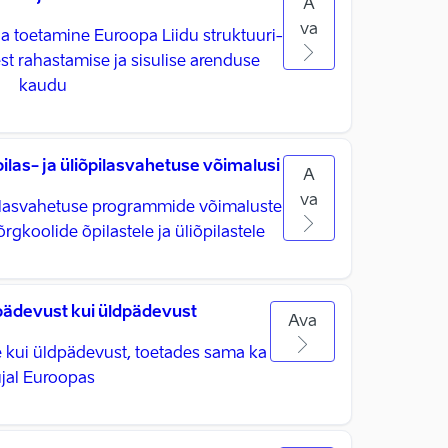
A
va
toetamine Euroopa Liidu struktuuri-
st rahastamise ja sisulise arenduse
kaudu
as- ja üliõpilasvahetuse võimalusi
A
va
pilasvahetuse programmide võimaluste
rgkoolide õpilastele ja üliõpilastele
ädevust kui üldpädevust
Ava
kui üldpädevust, toetades sama ka
jal Euroopas