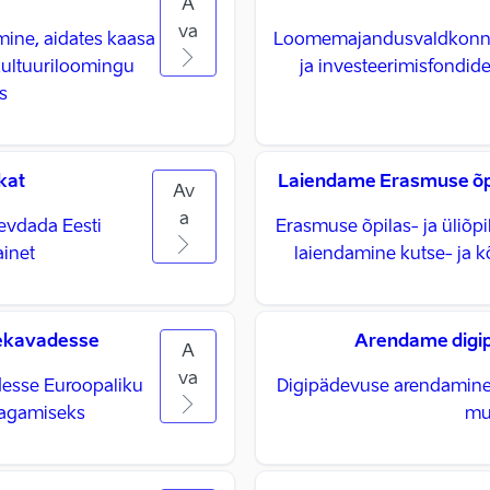
A
va
mine, aidates kaasa
Loomemajandusvaldkonna 
 kultuuriloomingu
ja investeerimisfondide
s
kat
Laiendame Erasmuse õpil
Av
a
gevdada Eesti
Erasmuse õpilas- ja üliõ
ainet
laiendamine kutse- ja kõ
pekavadesse
Arendame digip
A
va
esse Euroopaliku
Digipädevuse arendamine 
 tagamiseks
mu