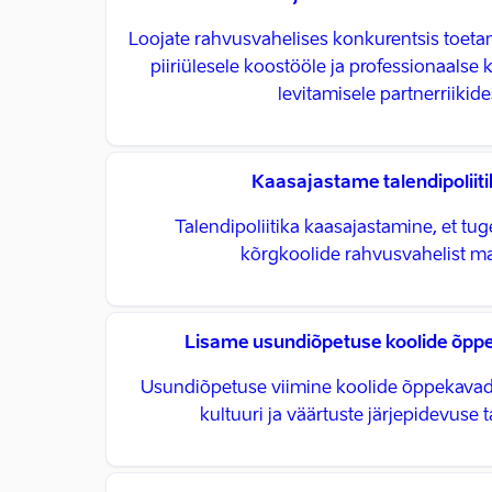
Loojate rahvusvahelises konkurentsis toeta
piiriülesele koostööle ja professionaalse
levitamisele partnerriikide
Kaasajastame talendipoliiti
Talendipoliitika kaasajastamine, et tu
kõrgkoolide rahvusvahelist m
Lisame usundiõpetuse koolide õp
Usundiõpetuse viimine koolide õppekavad
kultuuri ja väärtuste järjepidevuse