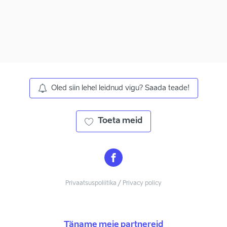
Oled siin lehel leidnud vigu? Saada teade!
Toeta meid
Privaatsuspoliitika / Privacy policy
Täname meie partnereid