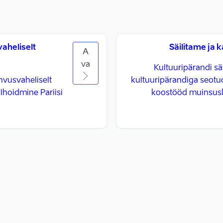
aheliselt
Säilitame ja 
A
va
Kultuuripärandi säi
hvusvaheliselt
kultuuripärandiga seotud
lhoidmine Pariisi
koostööd muinsusk