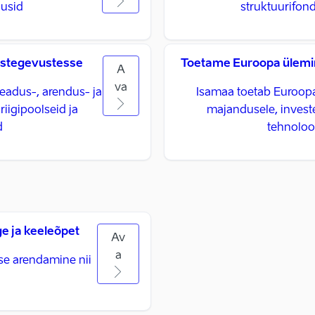
lusid
struktuurifond
ustegevustesse
Toetame Euroopa ülemi
A
va
eadus-, arendus- ja
Isamaa toetab Euroopa
iigipoolseid ja
majandusele, invest
d
tehnoloo
ge ja keeleõpet
Av
a
use arendamine nii