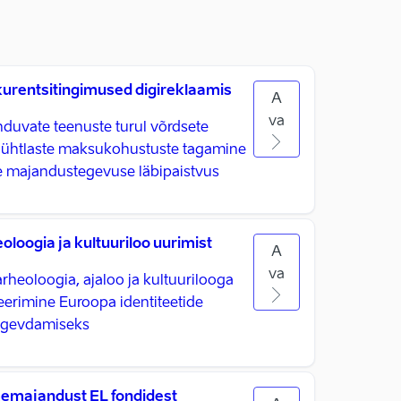
rentsitingimused digireklaamis
A
va
nduvate teenuste turul võrdsete
a ühtlaste maksukohustuste tagamine
e majandustegevuse läbipaistvus
loogia ja kultuuriloo uurimist
A
va
rheoloogia, ajaloo ja kultuurilooga
eerimine Euroopa identiteetide
ugevdamiseks
emajandust EL fondidest