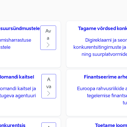
e suursündmustele
Tagame võrdsed konku
Av
a
umisharrastuse
Digireklaami ja seo
stele
konkurentsitingimuste j
ning suurplatvormid
lomandi kaitsel
Finantseerime arheo
A
va
omandi kaitsel ja
Euroopa rahvusriikide a
tugeva agentuuri
tegelemise finants
t
onkurentsis
Toetame loom