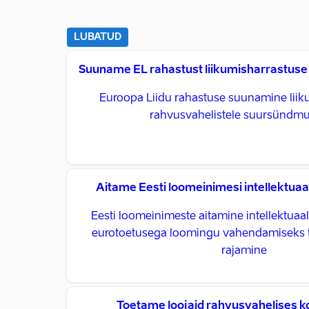
LUBATUD
Suuname EL rahastust liikumisharrastus
Euroopa Liidu rahastuse suunamine liik
rahvusvahelistele suursündmu
Aitame Eesti loomeinimesi intellektuaa
Eesti loomeinimeste aitamine intellektuaal
eurotoetusega loomingu vahendamiseks 
rajamine
Toetame loojaid rahvusvahelises k