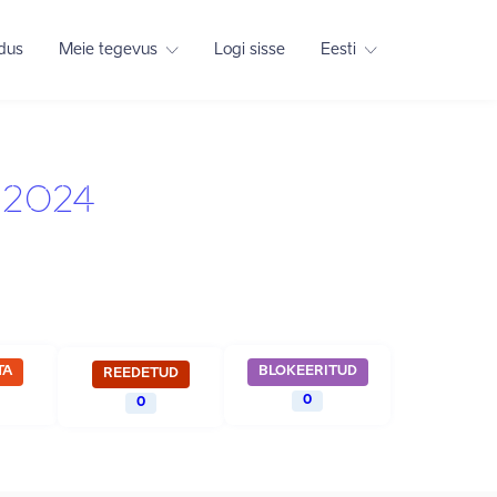
adus
Meie tegevus
Logi sisse
Eesti
l 2024
TA
BLOKEERITUD
REEDETUD
0
0