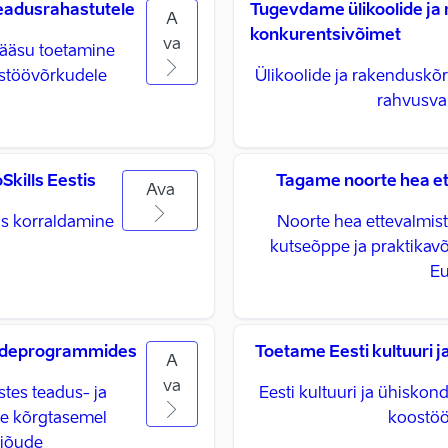
teadusrahastutele
Tugevdame ülikoolide ja
A
konkurentsivõimet
va
ipääsu toetamine
ostöövõrkudele
Ülikoolide ja rakenduskõ
rahvusva
kills Eestis
Tagame noorte hea et
Ava
ls korraldamine
Noorte hea ettevalmist
kutseõppe ja praktikavõ
Eu
ändeprogrammides
Toetame Eesti kultuuri j
A
va
stes teadus- ja
Eesti kultuuri ja ühiskon
se kõrgtasemel
koostöö
ejõude