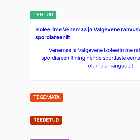
TEHTUD
Isoleerime Venemaa ja Valgevene rahvusv
spordiareenilt
Venemaa ja Valgevene isoleerimine ra
spordiareenilt ning nende sportlaste eema
olümpiamängudelt
TEGEMATA
REEDETUD