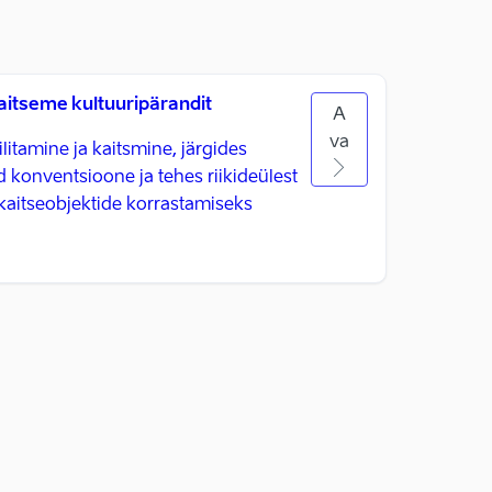
kaitseme kultuuripärandit
A
va
litamine ja kaitsmine, järgides
 konventsioone ja tehes riikideülest
aitseobjektide korrastamiseks