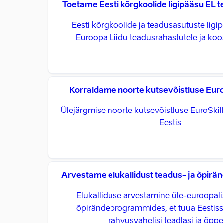
Toetame Eesti kõrgkoolide ligipääsu EL 
Eesti kõrgkoolide ja teadusasutuste lig
Euroopa Liidu teadusrahastutele ja ko
Korraldame noorte kutsevõistluse EuroS
Ülejärgmise noorte kutsevõistluse EuroSkil
Eestis
Arvestame elukallidust teadus- ja õpir
Elukalliduse arvestamine üle-euroopali
õpirändeprogrammides, et tuua Eestis
rahvusvahelisi teadlasi ja õpp