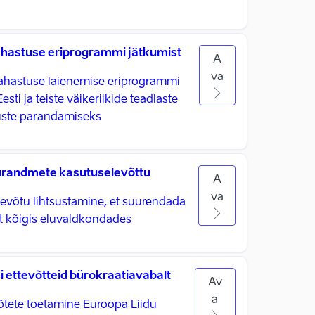
hastuse eriprogrammi jätkumist
A
va
ahastuse laienemise eriprogrammi
sti ja teiste väikeriikide teadlaste
uste parandamiseks
urandmete kasutuselevõttu
A
va
võtu lihtsustamine, et suurendada
t kõigis eluvaldkondades
i ettevõtteid bürokraatiavabalt
Av
a
võtete toetamine Euroopa Liidu