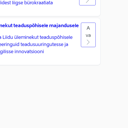
idest liigse bürokraatiata
nekut teaduspõhisele majandusele
A
va
 Liidu üleminekut teaduspõhisele
eeringuid teadusuuringutesse ja
gilisse innovatsiooni