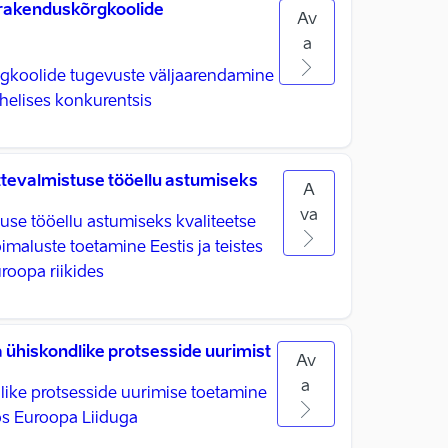
 rakenduskõrgkoolide
Av
a
rgkoolide tugevuste väljaarendamine
helises konkurentsis
tevalmistuse tööellu astumiseks
A
va
use tööellu astumiseks kvaliteetse
imaluste toetamine Eestis ja teistes
roopa riikides
a ühiskondlike protsesside uurimist
Av
a
dlike protsesside uurimise toetamine
s Euroopa Liiduga