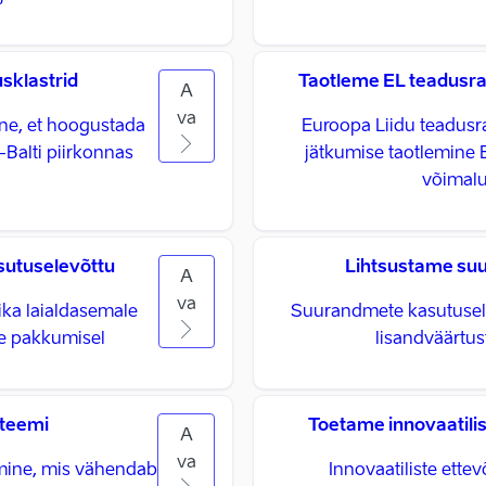
sklastrid
Taotleme EL teadusra
A
va
ne, et hoogustada
Euroopa Liidu teadusr
-Balti piirkonnas
jätkumise taotlemine Ee
võimal
sutuselevõttu
Lihtsustame su
A
va
ika laialdasemale
Suurandmete kasutusele
te pakkumisel
lisandväärtus
steemi
Toetame innovaatilis
A
va
mine, mis vähendab
Innovaatiliste ette