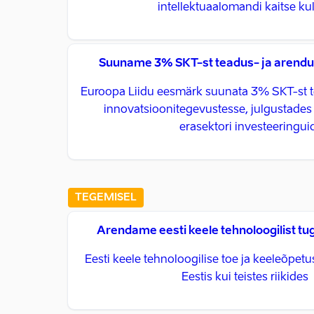
intellektuaalomandi kaitse ku
Suuname 3% SKT-st teadus- ja arend
Euroopa Liidu eesmärk suunata 3% SKT-st t
innovatsioonitegevustesse, julgustades r
erasektori investeeringui
TEGEMISEL
Arendame eesti keele tehnoloogilist tu
Eesti keele tehnoloogilise toe ja keeleõpet
Eestis kui teistes riikides