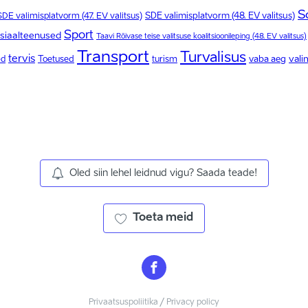
S
SDE valimisplatvorm (48. EV valitsus)
SDE valimisplatvorm (47. EV valitsus)
Sport
tsiaalteenused
Taavi Rõivase teise valitsuse koalitsioonileping (48. EV valitsus)
Transport
Turvalisus
tervis
Toetused
turism
vaba aeg
vali
ed
Oled siin lehel leidnud vigu? Saada teade!
Toeta meid
Privaatsuspoliitika / Privacy policy