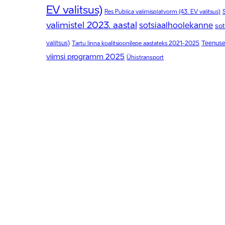
EV valitsus)
Res Publica valimisplatvorm (43. EV valitsus)
valimistel 2023. aastal
sotsiaalhoolekanne
so
valitsus)
Tartu linna koalitsioonilepe aastateks 2021-2025
Teenus
viimsi programm 2025
Ühistransport