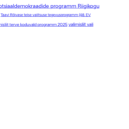
otsiaaldemokraadide programm Riigikogu
Taavi Rõivase teise valitsuse tegevusprogramm (48. EV
valimisliit vali
misliit terve koduvald programm 2025