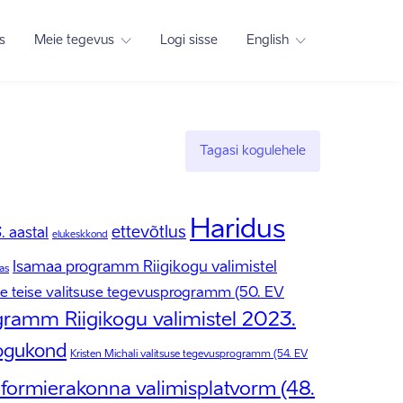
s
Meie tegevus
Logi sisse
English
Tagasi kogulehele
Haridus
ettevõtlus
 aastal
elukeskkond
Isamaa programm Riigikogu valimistel
as
se teise valitsuse tegevusprogramm (50. EV
ramm Riigikogu valimistel 2023.
ogukond
Kristen Michali valitsuse tegevusprogramm (54. EV
formierakonna valimisplatvorm (48.