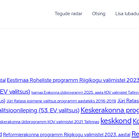
Tegude radar
Otsing
Lisa lubadu
tal
Eestimaa Roheliste programm Riigikogu valimistel 2023.
 EV valitsus)
Isamaa Erakonna üldprogramm 2025. aasta KOV valimistel Tallinn
Jüri Rata
us)
Jüri Ratase esimene valitsus programm aastateks 2016-2019
Keskerakonna prog
itsioonileping (53. EV valitsus)
keskkond
K
skerakonna üldprogramm KOV valimistel 2021 Tallinnas
Re
d
Reformierakonna programm Riigikogu valimistel 2023. aastal