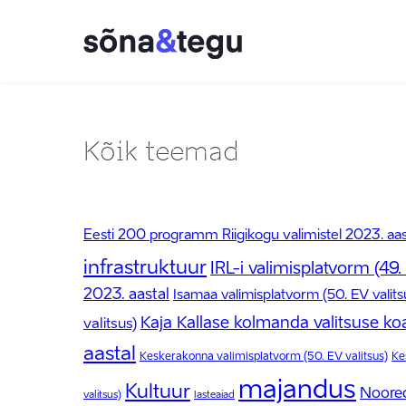
Kõik teemad
Eesti 200 programm Riigikogu valimistel 2023. aas
infrastruktuur
IRL-i valimisplatvorm (49.
2023. aastal
Isamaa valimisplatvorm (50. EV valits
Kaja Kallase kolmanda valitsuse koal
valitsus)
aastal
Keskerakonna valimisplatvorm (50. EV valitsus)
Ke
majandus
Kultuur
Noore
valitsus)
lasteaiad