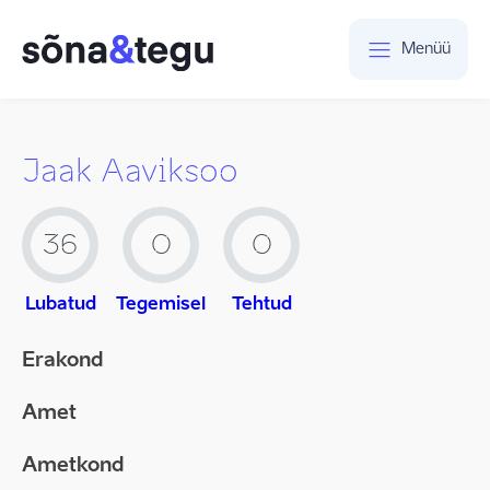
Menüü
Jaak Aaviksoo
36
0
0
Lubatud
Tegemisel
Tehtud
Erakond
Amet
Ametkond