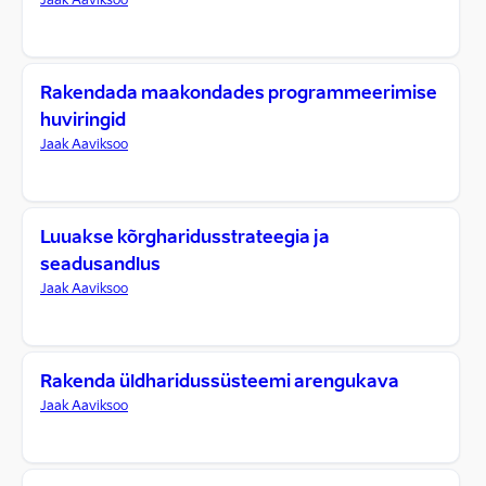
Jaak Aaviksoo
Rakendada maakondades programmeerimise
huviringid
Jaak Aaviksoo
Luuakse kõrgharidusstrateegia ja
seadusandlus
Jaak Aaviksoo
Rakenda üldharidussüsteemi arengukava
Jaak Aaviksoo